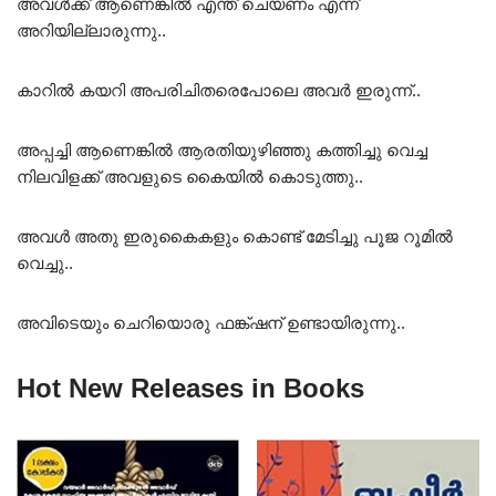
അവൾക്ക് ആണെങ്കിൽ എന്ത് ചെയണം എന്ന്
അറിയില്ലാരുന്നു..
കാറിൽ കയറി അപരിചിതരെപോലെ അവർ ഇരുന്ന്..
അപ്പച്ചി ആണെങ്കിൽ ആരതിയുഴിഞ്ഞു കത്തിച്ചു വെച്ച
നിലവിളക്ക് അവളുടെ കൈയിൽ കൊടുത്തു..
അവൾ അതു ഇരുകൈകളും കൊണ്ട് മേടിച്ചു പൂജ റൂമിൽ
വെച്ചു..
അവിടെയും ചെറിയൊരു ഫങ്ക്ഷന് ഉണ്ടായിരുന്നു..
Hot New Releases in Books