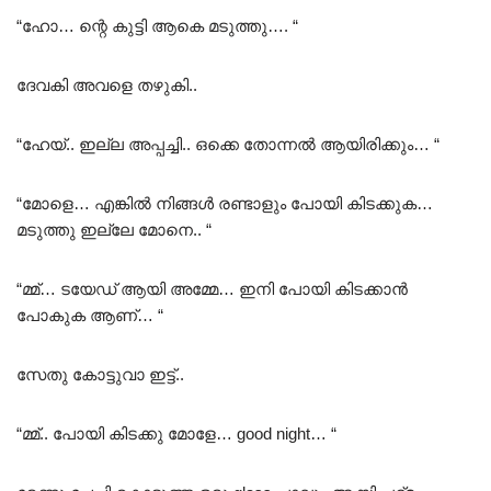
“ഹോ… ന്റെ കുട്ടി ആകെ മടുത്തു…. “
ദേവകി അവളെ തഴുകി..
“ഹേയ്.. ഇല്ല അപ്പച്ചി.. ഒക്കെ തോന്നൽ ആയിരിക്കും… “
“മോളെ… എങ്കിൽ നിങ്ങൾ രണ്ടാളും പോയി കിടക്കുക…
മടുത്തു ഇല്ലേ മോനെ.. “
“മ്മ്… ടയേഡ് ആയി അമ്മേ… ഇനി പോയി കിടക്കാൻ
പോകുക ആണ്… “
സേതു കോട്ടുവാ ഇട്ട്..
“മ്മ്.. പോയി കിടക്കു മോളേ… good night… “