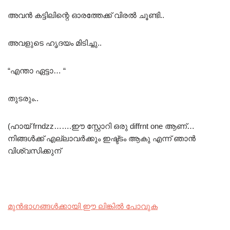
അവൻ കട്ടിലിന്റെ ഓരത്തേക്ക് വിരൽ ചൂണ്ടി..
അവളുടെ ഹൃദയം മിടിച്ചു..
“എന്താ ഏട്ടാ… “
തുടരും..
(ഹായ് frndzz…….ഈ സ്റ്റോറി ഒരു diffrnt one ആണ്…
നിങ്ങൾക്ക് എല്ലാവർക്കും ഇഷ്ട്ടം ആകു എന്ന് ഞാൻ
വിശ്വസിക്കുന്
മുൻഭാഗങ്ങൾക്കായി ഈ ലിങ്കിൽ പോവുക