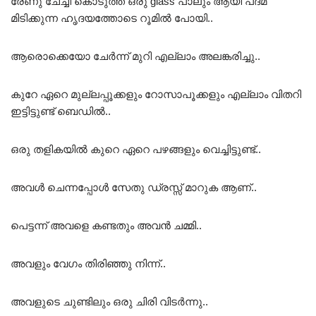
രേണു ചേച്ചി കൊടുത്ത ഒരു glass പാലും ആയി പദ്മ
മിടിക്കുന്ന ഹൃദയത്തോടെ റൂമിൽ പോയി..
ആരൊക്കെയോ ചേർന്ന് മുറി എല്ലാം അലങ്കരിച്ചു..
കുറേ ഏറെ മുല്ലപ്പൂക്കളും റോസാപൂക്കളും എല്ലാം വിതറി
ഇട്ടിട്ടുണ്ട് ബെഡിൽ..
ഒരു തളികയിൽ കുറെ ഏറെ പഴങ്ങളും വെച്ചിട്ടുണ്ട്..
അവൾ ചെന്നപ്പോൾ സേതു ഡ്രസ്സ്‌ മാറുക ആണ്..
പെട്ടന്ന് അവളെ കണ്ടതും അവൻ ചമ്മി..
അവളും വേഗം തിരിഞ്ഞു നിന്ന്..
അവളുടെ ചുണ്ടിലും ഒരു ചിരി വിടർന്നു..