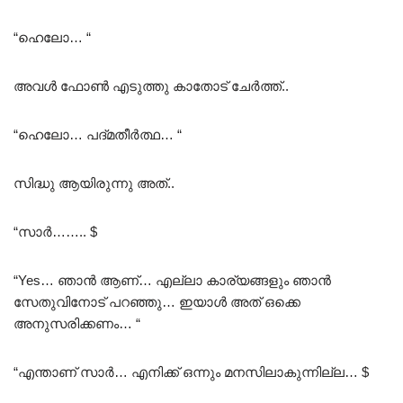
“ഹെലോ… “
അവൾ ഫോൺ എടുത്തു കാതോട് ചേർത്ത്..
“ഹെലോ… പദ്മതീർത്ഥ… “
സിദ്ധു ആയിരുന്നു അത്..
“സാർ…….. $
“Yes… ഞാൻ ആണ്… എല്ലാ കാര്യങ്ങളും ഞാൻ
സേതുവിനോട് പറഞ്ഞു… ഇയാൾ അത് ഒക്കെ
അനുസരിക്കണം… “
“എന്താണ് സാർ… എനിക്ക് ഒന്നും മനസിലാകുന്നില്ല… $