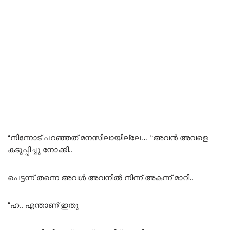
“നിന്നോട് പറഞ്ഞത് മനസിലായില്ലേ… “അവൻ അവളെ
കടുപ്പിച്ചു നോക്കി..
പെട്ടന്ന് തന്നെ അവൾ അവനിൽ നിന്ന് അകന്ന് മാറി..
“ഹ.. എന്താണ് ഇതു