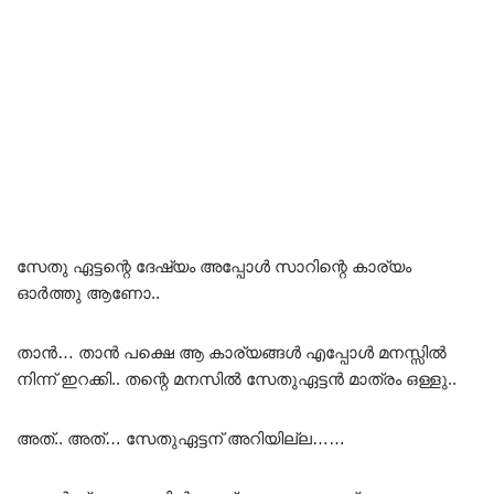
സേതു ഏട്ടന്റെ ദേഷ്യം അപ്പോൾ സാറിന്റെ കാര്യം
ഓർത്തു ആണോ..
താൻ… താൻ പക്ഷെ ആ കാര്യങ്ങൾ എപ്പോൾ മനസ്സിൽ
നിന്ന് ഇറക്കി.. തന്റെ മനസിൽ സേതുഏട്ടൻ മാത്രം ഒള്ളു..
അത്.. അത്… സേതുഏട്ടന് അറിയില്ല……