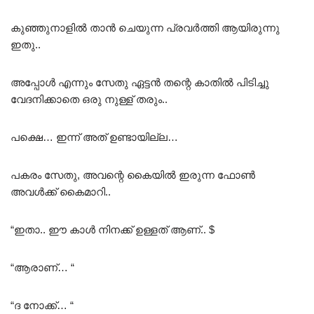
കുഞ്ഞുനാളിൽ താൻ ചെയുന്ന പ്രവർത്തി ആയിരുന്നു
ഇതു..
അപ്പോൾ എന്നും സേതു ഏട്ടൻ തന്റെ കാതിൽ പിടിച്ചു
വേദനിക്കാതെ ഒരു നുള്ള് തരും..
പക്ഷെ… ഇന്ന് അത് ഉണ്ടായില്ല…
പകരം സേതു, അവന്റെ കൈയിൽ ഇരുന്ന ഫോൺ
അവൾക്ക് കൈമാറി..
“ഇതാ.. ഈ കാൾ നിനക്ക് ഉള്ളത് ആണ്.. $
“ആരാണ്… “
“ദ നോക്ക്… “