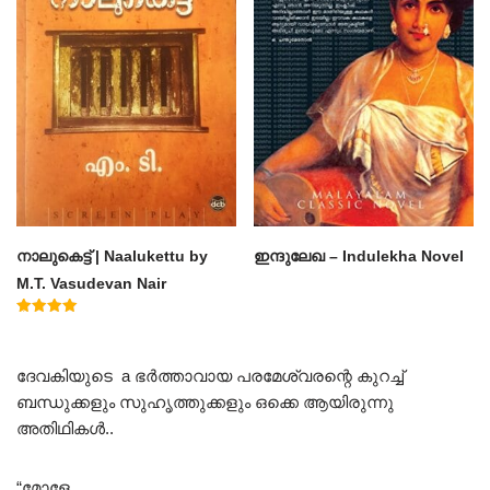
നാലുകെട്ട് | Naalukettu by
ഇന്ദുലേഖ – Indulekha Novel
M.T. Vasudevan Nair
Rated
5.00
out of 5
ദേവകിയുടെ a ഭർത്താവായ പരമേശ്വരന്റെ കുറച്ച്
ബന്ധുക്കളും സുഹൃത്തുക്കളും ഒക്കെ ആയിരുന്നു
അതിഥികൾ..
“മോളേ…