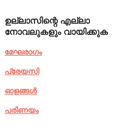
ഉല്ലാസിന്റെ എല്ലാ
നോവലുകളും വായിക്കുക
മേഘരാഗം
പ്രേയസി
ഓളങ്ങൾ
പരിണയം