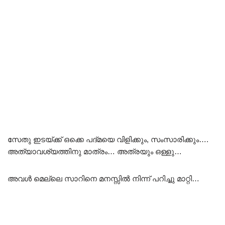
സേതു ഇടയ്ക്ക് ഒക്കെ പദ്മയെ വിളിക്കും, സംസാരിക്കും….
അത്യാവശ്യത്തിനു മാത്രം… അത്രയും ഒള്ളു…
അവൾ മെല്ലെ സാറിനെ മനസ്സിൽ നിന്ന് പറിച്ചു മാറ്റി…