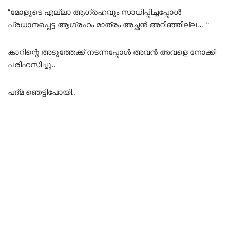
“മോളുടെ എല്ലാ ആഗ്രഹവും സാധിപ്പിച്ചപ്പോൾ
പ്രധാനപ്പെട്ട ആഗ്രഹം മാത്രം അച്ഛൻ അറിഞ്ഞില്ല… “
കാറിന്റെ അടുത്തേക്ക് നടന്നപ്പോൾ അവൻ അവളെ നോക്കി
പരിഹസിച്ചു..
പദ്മ ഞെട്ടിപോയി..