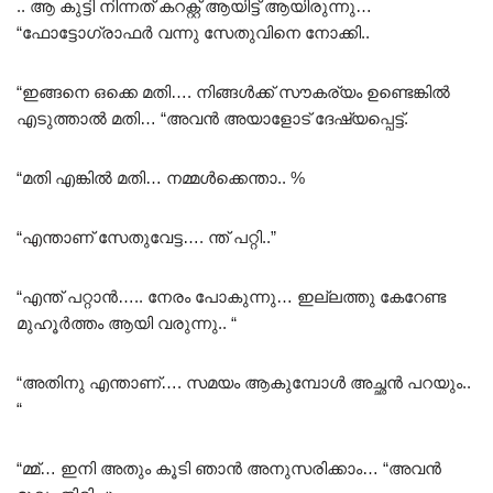
.. ആ കുട്ടി നിന്നത് കറക്റ്റ് ആയിട്ട് ആയിരുന്നു…
“ഫോട്ടോഗ്രാഫർ വന്നു സേതുവിനെ നോക്കി..
“ഇങ്ങനെ ഒക്കെ മതി…. നിങ്ങൾക്ക് സൗകര്യം ഉണ്ടെങ്കിൽ
എടുത്താൽ മതി… “അവൻ അയാളോട് ദേഷ്യപ്പെട്ട്.
“മതി എങ്കിൽ മതി… നമ്മൾക്കെന്താ.. %
“എന്താണ് സേതുവേട്ട…. ന്ത്‌ പറ്റി..”
“എന്ത് പറ്റാൻ….. നേരം പോകുന്നു… ഇല്ലത്തു കേറേണ്ട
മുഹൂർത്തം ആയി വരുന്നു.. “
“അതിനു എന്താണ്…. സമയം ആകുമ്പോൾ അച്ഛൻ പറയും..
“
“മ്മ്… ഇനി അതും കൂടി ഞാൻ അനുസരിക്കാം… “അവൻ