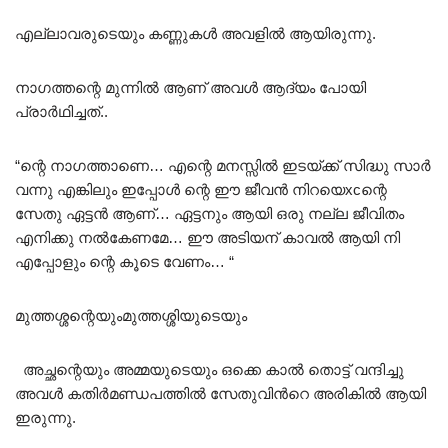
എല്ലാവരുടെയും കണ്ണുകൾ അവളിൽ ആയിരുന്നു.
നാഗത്തന്റെ മുന്നിൽ ആണ് അവൾ ആദ്യം പോയി
പ്രാർഥിച്ചത്..
“ന്റെ നാഗത്താണെ… എന്റെ മനസ്സിൽ ഇടയ്ക്ക് സിദ്ധു സാർ
വന്നു എങ്കിലും ഇപ്പോൾ ന്റെ ഈ ജീവൻ നിറയെxcന്റെ
സേതു ഏട്ടൻ ആണ്… ഏട്ടനും ആയി ഒരു നല്ല ജീവിതം
എനിക്കു നൽകേണമേ… ഈ അടിയന് കാവൽ ആയി നി
എപ്പോളും ന്റെ കൂടെ വേണം… “
മുത്തശ്ശന്റെയുംമുത്തശ്ശിയുടെയും
അച്ഛന്റെയും അമ്മയുടെയും ഒക്കെ കാൽ തൊട്ട് വന്ദിച്ചു
അവൾ കതിർമണ്ഡപത്തിൽ സേതുവിൻറെ അരികിൽ ആയി
ഇരുന്നു.