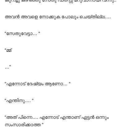
അവൻ അവളെ നോക്കുക പോലും ചെയ്തില്ല….
“സേതുവേട്ടാ… “
“മ്മ്
…”
“എന്നോട് ദേഷ്യം ആണോ… “
“എന്തിനു…. “
“അത് പിന്നെ…. എന്നോട് എന്താണ് ഏട്ടൻ ഒന്നും
സംസാരിക്കാത്ത “