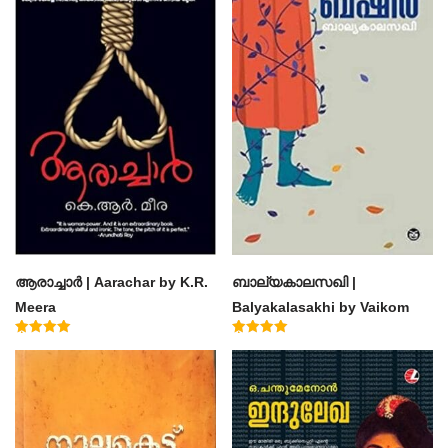
ആരാച്ചാര്‍ | Aarachar by K.R.
ബാല്യകാലസഖി |
Meera
Balyakalasakhi by Vaikom
Muhammad Basheer
Rated
Rated
4.50
4.60
out of 5
out of 5