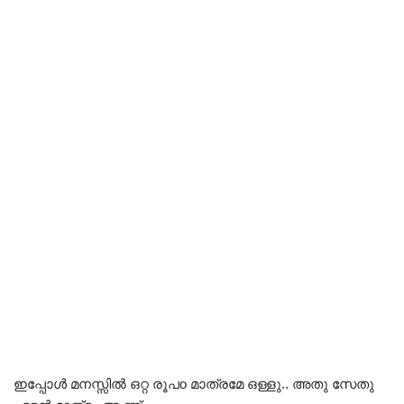
ഇപ്പോൾ മനസ്സിൽ ഒറ്റ രൂപo മാത്രമേ ഒള്ളു.. അതു സേതു