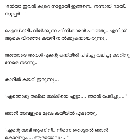
“ഭയ്യാ ഇവൻ കുറെ നാളായി ഇങ്ങനെ.. നന്നായി ഭായ്..
സൂപ്പർ…”
ഐസ് ക്രീം വിൽക്കുന്ന ഹിന്ദിക്കാരൻ പറഞ്ഞു.. എനിക്ക്
ആകെ വിറഞ്ഞു കയറി നിൽക്കുകയായിരുന്നു..
അതോടെ അവൾ എന്റെ കയ്യിൽ പിടിച്ചു വലിച്ചു കാറിനു
നേരെ നടന്നു..
കാറിൽ കയറി ഇരുന്നു…
“എന്തൊരു തല്ലാ തല്ലിയെ ഏട്ടാ…. ഞാൻ പേടിച്ചു…..”
ഞാൻ അവളുടെ മുഖം കയ്യിൽ എടുത്തു.
“എന്റെ ദേവി ആണ് നീ.. നിന്നെ തൊട്ടാൽ ഞാൻ
കൊല്ലും…. ആരായാലും…”