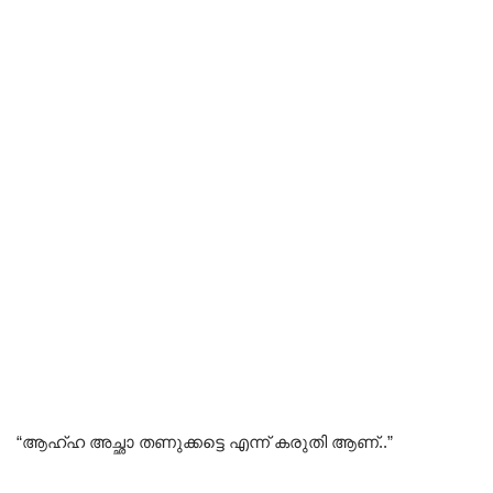
“ആഹ്ഹ അച്ഛാ തണുക്കട്ടെ എന്ന് കരുതി ആണ്..”