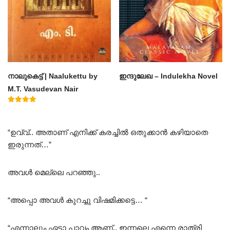
നാലുകെട്ട് | Naalukettu by
ഇന്ദുലേഖ – Indulekha Novel
M.T. Vasudevan Nair
Rated
5.00
out of 5
“ഉവ്വ്.. അതാണ് എനിക്ക് കരച്ചിൽ ഒതുക്കാൻ കഴിയാതെ
ഇരുന്നത്…”
അവൾ മെല്ലെ പറഞ്ഞു..
“അപ്പൊ അവൾ കുറച്ചു വിഷമിക്കട്ടെ… “
“എന്നാലും ഏട്ടാ പാവം ആണ്.. ഇന്നലെ എന്നെ രാത്രി