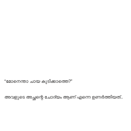
“മോനെന്താ ചായ കുടിക്കാത്തെ?”
അവളുടെ അച്ഛന്റെ ചോദ്യം ആണ് എന്നെ ഉണർത്തിയത്..