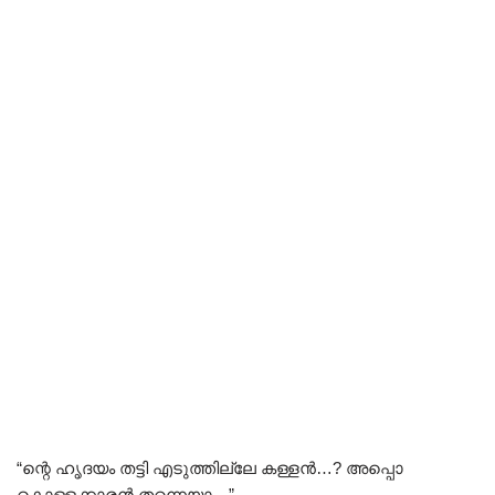
“ന്റെ ഹൃദയം തട്ടി എടുത്തില്ലേ കള്ളൻ…? അപ്പൊ
കൊള്ളക്കാരൻ തന്നെയാ…”