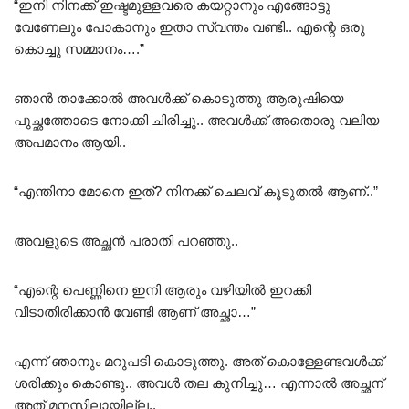
“ഇനി നിനക്ക് ഇഷ്ടമുള്ളവരെ കയറ്റാനും എങ്ങോട്ടു
വേണേലും പോകാനും ഇതാ സ്വന്തം വണ്ടി.. എന്റെ ഒരു
കൊച്ചു സമ്മാനം….”
ഞാൻ താക്കോൽ അവൾക്ക് കൊടുത്തു ആരുഷിയെ
പുച്ഛത്തോടെ നോക്കി ചിരിച്ചു.. അവൾക്ക് അതൊരു വലിയ
അപമാനം ആയി..
“എന്തിനാ മോനെ ഇത്? നിനക്ക് ചെലവ് കൂടുതൽ ആണ്..”
അവളുടെ അച്ഛൻ പരാതി പറഞ്ഞു..
“എന്റെ പെണ്ണിനെ ഇനി ആരും വഴിയിൽ ഇറക്കി
വിടാതിരിക്കാൻ വേണ്ടി ആണ് അച്ഛാ…”
എന്ന് ഞാനും മറുപടി കൊടുത്തു. അത് കൊള്ളേണ്ടവൾക്ക്
ശരിക്കും കൊണ്ടു.. അവൾ തല കുനിച്ചു… എന്നാൽ അച്ഛന്
അത് മനസിലായില്ല..