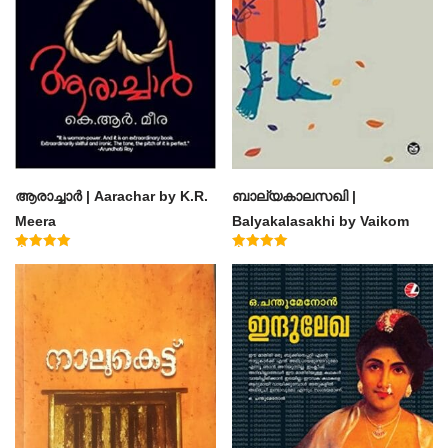
ആരാച്ചാര്‍ | Aarachar by K.R.
ബാല്യകാലസഖി |
Meera
Balyakalasakhi by Vaikom
Muhammad Basheer
Rated
Rated
4.50
4.60
out of 5
out of 5