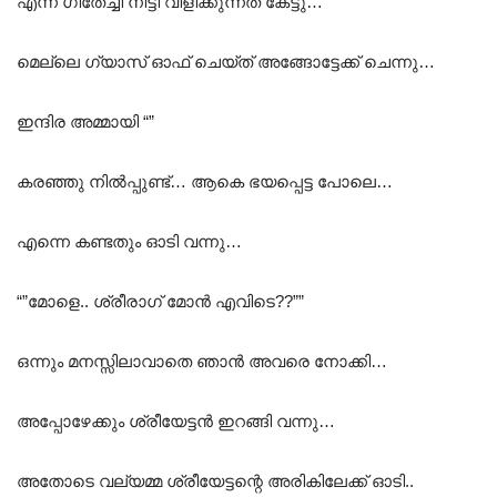
എന്ന് ഗീതേച്ചി നീട്ടി വിളിക്കുന്നത് കേട്ടു…
മെല്ലെ ഗ്യാസ് ഓഫ്‌ ചെയ്ത് അങ്ങോട്ടേക്ക് ചെന്നു…
ഇന്ദിര അമ്മായി “”
കരഞ്ഞു നിൽപ്പുണ്ട്… ആകെ ഭയപ്പെട്ട പോലെ…
എന്നെ കണ്ടതും ഓടി വന്നു…
“”മോളെ.. ശ്രീരാഗ് മോൻ എവിടെ??””
ഒന്നും മനസ്സിലാവാതെ ഞാൻ അവരെ നോക്കി…
അപ്പോഴേക്കും ശ്രീയേട്ടൻ ഇറങ്ങി വന്നു…
അതോടെ വല്യമ്മ ശ്രീയേട്ടന്റെ അരികിലേക്ക് ഓടി..