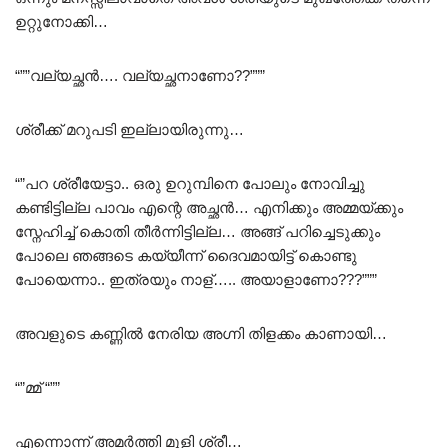
ഉറ്റുനോക്കി…
“””വല്യച്ഛൻ…. വല്യച്ഛനാണോ??”””
ശ്രീക്ക് മറുപടി ഇല്ലായിരുന്നു…
“”പറ ശ്രീയേട്ടാ.. ഒരു ഉറുമ്പിനെ പോലും നോവിച്ചു
കണ്ടിട്ടില്ല പാവം എന്റെ അച്ഛൻ… എനിക്കും അമ്മയ്ക്കും
സ്നേഹിച്ച് കൊതി തീർന്നിട്ടില്ല… അങ്ങ് പറിച്ചെടുക്കും
പോലെ ഞങ്ങടെ കയ്യീന്ന് ദൈവമായിട്ട് കൊണ്ടു
പോയെന്നാ.. ഇത്രയും നാള്….. അയാളാണോ???”””
അവളുടെ കണ്ണിൽ നേരിയ അഗ്നി തിളക്കം കാണായി…
“”മ്മ് “””
എന്നൊന്ന് അമർത്തി മൂളി ശ്രീ…