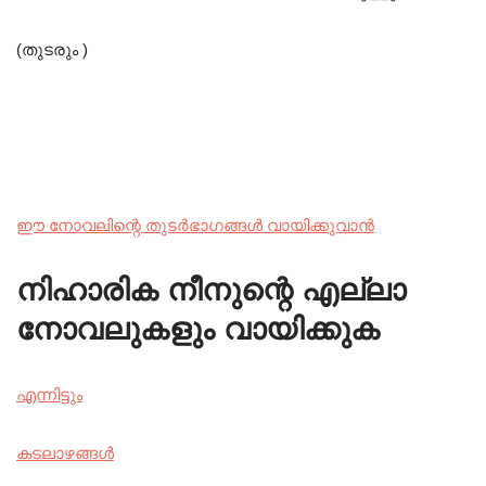
(തുടരും )
ഈ നോവലിന്റെ തുടർഭാഗങ്ങൾ വായിക്കുവാൻ
നിഹാരിക നീനുന്റെ എല്ലാ
നോവലുകളും വായിക്കുക
എന്നിട്ടും
കടലാഴങ്ങൾ