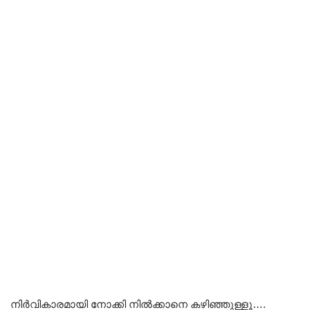
നിർവികാരമായി നോക്കി നിൽക്കാനെ കഴിഞ്ഞുള്ളൂ….