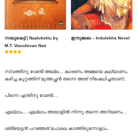
നാലുകെട്ട് | Naalukettu by
ഇന്ദുലേഖ – Indulekha Novel
M.T. Vasudevan Nair
Rated
5.00
out of 5
സ്വത്തിനു വേണ്ടി അല്ല… കാരണം അമ്മയെ കല്യാണം
കഴിച്ച കുറ്റത്തിന് മുത്തച്ഛൻ തന്നെ അത് നിഷേധിച്ചതാണ്..
പിന്നെ എന്തിനു വേണ്ടി…
എല്ലാം… എല്ലാം അയാളിൽ നിന്നു തന്നെ അറിയണം…
ശ്രീയേട്ടൻ പറഞ്ഞത് പോലെ കാത്തിരുന്നോളാം..