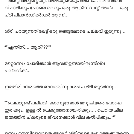
“”തന്റെ അച്ഛന്റെയും അമ്മയുടെയും മരണം… അത് താൻ
വിചാരിക്കും പോലെ വെറും ഒരു ആക്സിഡന്റ് അല്ല… ഒരു
പ്രീ പ്ലാൻഡ് മർഡർ ആണ്…
ശ്രീ പറയുന്നത് കേട്ട് ഒരു ഞെട്ടലോടെ പല്ലവി ഇരുന്നു…
“”എന്തിന്…. ആര്???””
മറ്റൊന്നും ചോദിക്കാൻ ആവത് ഉണ്ടായിരുന്നില്ല
പല്ലവിക്ക്…
ഇത്തിരി നേരത്തെ മൗനത്തിനു ശേഷം ശ്രീ തുടർന്നു…
“”ചെലരുണ്ട് പല്ലവീ, കാണുമ്പോൾ മനുഷ്യരെ പോലെ
ഇരിക്കും.. ഉള്ളിൽ ചെകുത്താനായിരിക്കും…. ചെറിയ ചില
ജയത്തിന് ചിലരുടെ ജീവനേക്കാൾ വില കൽപിക്കും.. “”
ഒന്നും മനസ്സിലാവാതെ അവൾ ശ്രീയുടെ മുഖത്തേക്ക് തന്നെ