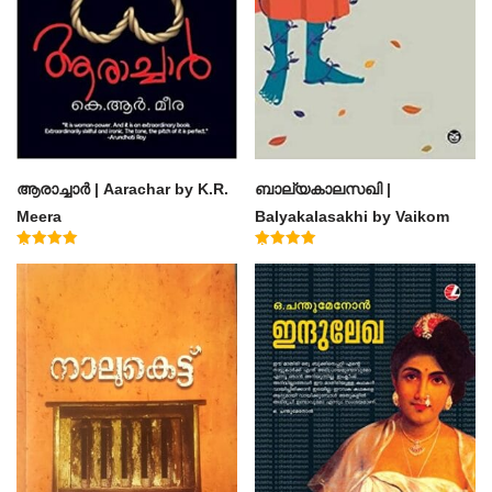
ആരാച്ചാര്‍ | Aarachar by K.R.
ബാല്യകാലസഖി |
Meera
Balyakalasakhi by Vaikom
Muhammad Basheer
Rated
Rated
4.50
4.60
out of 5
out of 5