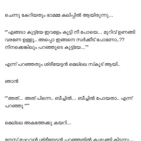
ചെന്നു കേറിയതും ഭാമമ്മ കലിപ്പിൽ ആയിരുന്നു…
“”എങ്ങടാ കുട്ട്യേ ഇവളേം കൂട്ടി നീ പോയെ… മുറിവ് ഉണങ്ങി
വരണേ ഉള്ളൂ.. അപ്പൊ ഇങ്ങനെ സർക്കീട് പോണോ..??
നിനക്കെങ്കിലും പറഞ്ഞൂടെ കുട്ട്യേ…””
എന്ന് പറഞ്ഞതും ശ്രീയേട്ടൻ മെല്ലെ സ്‌കൂട് ആയി..
ഞാൻ
“”അത്… അത് പിന്നെ.. ബീച്ചിൽ… ബീച്ചിൽ പോയതാ.. എന്ന്
പറഞ്ഞു “””
മെല്ലെ അകത്തേക്കു കയറി…
മനസ്സ് മുഴുവൻ ശ്രീയേട്ടൻ പറഞ്ഞതിൽ കുരുങ്ങി കിടന്നു…