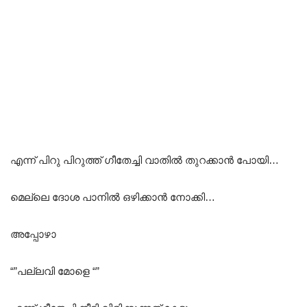
എന്ന് പിറു പിറുത്ത് ഗീതേച്ചി വാതിൽ തുറക്കാൻ പോയി…
മെല്ലെ ദോശ പാനിൽ ഒഴിക്കാൻ നോക്കി…
അപ്പോഴാ
“”പല്ലവി മോളെ “”