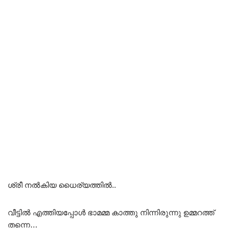
ശ്രീ നൽകിയ ധൈര്യത്തിൽ..
വീട്ടിൽ എത്തിയപ്പോൾ ഭാമമ്മ കാത്തു നിന്നിരുന്നു ഉമ്മറത്ത്
തന്നെ…