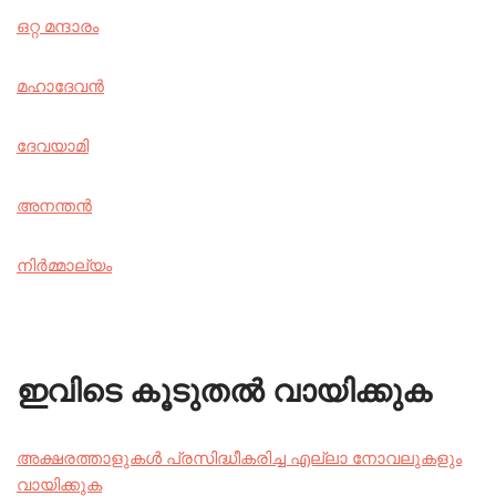
ഒറ്റ മന്ദാരം
മഹാദേവൻ
ദേവയാമി
അനന്തൻ
നിർമ്മാല്യം
ഇവിടെ കൂടുതൽ വായിക്കുക
അക്ഷരത്താളുകൾ പ്രസിദ്ധീകരിച്ച എല്ലാ നോവലുകളും
വായിക്കുക