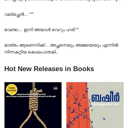
വല്യച്ഛൻ… “””
വേണ്ടാ… ഇനി അയാൾ വെറും ഹരി “”
മാത്രം ആണെനിക്ക്… അച്ഛനെയും അമ്മയെയും എന്നിൽ
നിന്നകറ്റിയ കൊലപാതകി..
Hot New Releases in Books