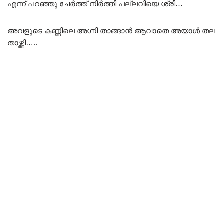
എന്ന് പറഞ്ഞു ചേർത്ത് നിർത്തി പല്ലവിയെ ശ്രീ…
അവളുടെ കണ്ണിലെ അഗ്നി താങ്ങാൻ ആവാതെ അയാൾ തല
താഴ്ത്തി…..