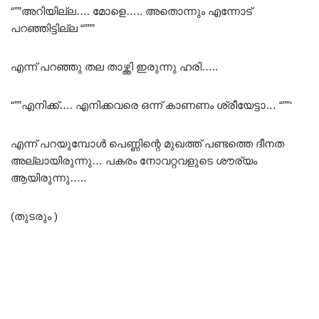
“””അറിയില്ല…. മോളെ….. അതൊന്നും എന്നോട്
പറഞ്ഞിട്ടില്ല “”””
എന്ന് പറഞ്ഞു തല താഴ്ത്തി ഇരുന്നു ഹരി…..
“””എനിക്ക്…. എനിക്കവരെ ഒന്ന് കാണണം ശ്രീയേട്ടാ… “””‘
എന്ന് പറയുമ്പോൾ പെണ്ണിന്റെ മുഖത്ത് പണ്ടത്തെ ദീനത
അല്ലായിരുന്നു… പകരം നോവറ്റവളുടെ ശൗര്യം
ആയിരുന്നു…..
(തുടരും )