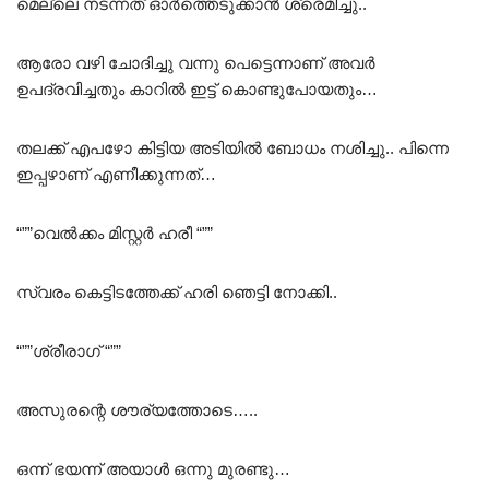
മെല്ലെ നടന്നത് ഓർത്തെടുക്കാൻ ശ്രെമിച്ചു..
ആരോ വഴി ചോദിച്ചു വന്നു പെട്ടെന്നാണ് അവർ
ഉപദ്രവിച്ചതും കാറിൽ ഇട്ട് കൊണ്ടുപോയതും…
തലക്ക് എപഴോ കിട്ടിയ അടിയിൽ ബോധം നശിച്ചു.. പിന്നെ
ഇപ്പഴാണ് എണീക്കുന്നത്…
“””വെൽക്കം മിസ്റ്റർ ഹരീ “””
സ്വരം കെട്ടിടത്തേക്ക് ഹരി ഞെട്ടി നോക്കി..
“””ശ്രീരാഗ് “””
അസുരന്റെ ശൗര്യത്തോടെ…..
ഒന്ന് ഭയന്ന് അയാൾ ഒന്നു മുരണ്ടു…