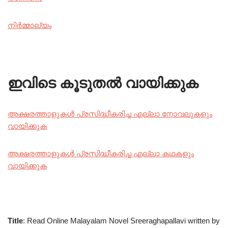
നിർമ്മാല്യം
ഇവിടെ കൂടുതൽ വായിക്കുക
അക്ഷരത്താളുകൾ പ്രസിദ്ധീകരിച്ച എല്ലാ നോവലുകളും
വായിക്കുക
അക്ഷരത്താളുകൾ പ്രസിദ്ധീകരിച്ച എല്ലാ കഥകളും
വായിക്കുക
Title
: Read Online Malayalam Novel Sreeraghapallavi written by