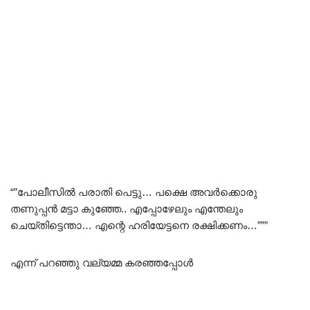
“”പോലീസിൽ പരാതി പെട്ടു… പക്ഷെ അവർക്കൊരു
തണുപ്പൻ മട്ടാ കുഞ്ഞേ.. എപ്പോഴേലും എന്തേലും
ചെയ്തിട്ടെന്താ… എന്റെ ഹരിയേട്ടനെ രക്ഷിക്കണം…”””
എന്ന് പറഞ്ഞു വല്യമ്മ കരഞ്ഞപ്പോൾ