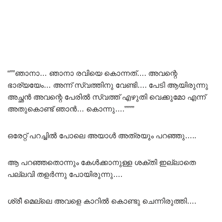
“””ഞാനാ… ഞാനാ രവിയെ കൊന്നത്…. അവന്റെ
ഭാര്യയേം… അന്ന് സ്വത്തിനു വേണ്ടി…. പേടി ആയിരുന്നു
അച്ഛൻ അവന്റെ പേരിൽ സ്വത്ത് എഴുതി വെക്കുമോ എന്ന്
അതുകൊണ്ട് ഞാൻ… കൊന്നു….””””
ഒരേറ്റ് പറച്ചിൽ പോലെ അയാൾ അത്രയും പറഞ്ഞു…..
ആ പറഞ്ഞതൊന്നും കേൾക്കാനുള്ള ശക്തി ഇല്ലാതെ
പല്ലവി തളർന്നു പോയിരുന്നു….
ശ്രീ മെല്ലെ അവളെ കാറിൽ കൊണ്ടു ചെന്നിരുത്തി….