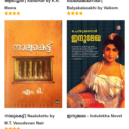
ആരാച്ചാര്‍ | Aarachar by K.R.
ബാല്യകാലസഖി |
Meera
Balyakalasakhi by Vaikom
Muhammad Basheer
Rated
Rated
4.50
4.60
out of 5
out of 5
നാലുകെട്ട് | Naalukettu by
ഇന്ദുലേഖ – Indulekha Novel
M.T. Vasudevan Nair