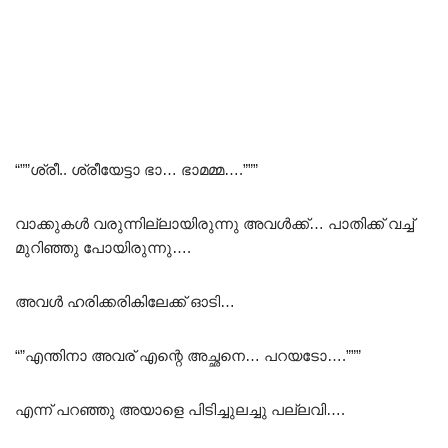
“””ശ്രീ.. ശ്രീയേട്ടാ ഭാ… ഭാമമ്മ….”””
വാക്കുകൾ വരുന്നില്ലായിരുന്നു അവൾക്ക്… പാതിക്ക് വച്ച്
മുറിഞ്ഞു പോയിരുന്നു….
അവൾ ഹരിക്കരികിലേക്ക് ഓടി…
“”എന്തിനാ അവര് എന്റെ അച്ഛനെ… പറയടോ….”””
എന്ന് പറഞ്ഞു അയാളെ പിടിച്ചുലച്ചു പല്ലവി….