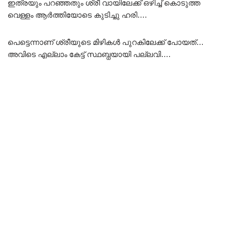
ഇത്രയും പറഞ്ഞതും ശ്രീ വായിലേക്ക് ഒഴിച്ച് കൊടുത്ത
വെള്ളം ആർത്തിയോടെ കുടിച്ചു ഹരി….
പെട്ടെന്നാണ് ശ്രീയുടെ മിഴികൾ പുറകിലേക്ക് പോയത്…
അവിടെ എല്ലാം കേട്ട് സ്ഥബ്ധയായി പല്ലവി….