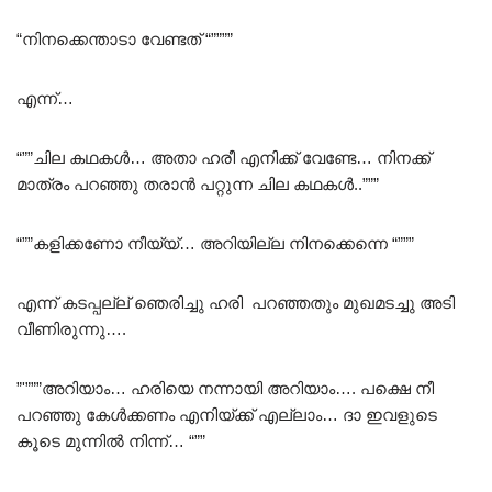
“നിനക്കെന്താടാ വേണ്ടത് “””””
എന്ന്…
“””ചില കഥകൾ… അതാ ഹരീ എനിക്ക് വേണ്ടേ… നിനക്ക്
മാത്രം പറഞ്ഞു തരാൻ പറ്റുന്ന ചില കഥകൾ..”””
“””കളിക്കണോ നീയ്യ്… അറിയില്ല നിനക്കെന്നെ “”””
എന്ന് കടപ്പല്ല് ഞെരിച്ചു ഹരി പറഞ്ഞതും മുഖമടച്ചു അടി
വീണിരുന്നു….
”'”””അറിയാം… ഹരിയെ നന്നായി അറിയാം…. പക്ഷെ നീ
പറഞ്ഞു കേൾക്കണം എനിയ്ക്ക് എല്ലാം… ദാ ഇവളുടെ
കൂടെ മുന്നിൽ നിന്ന്… “””