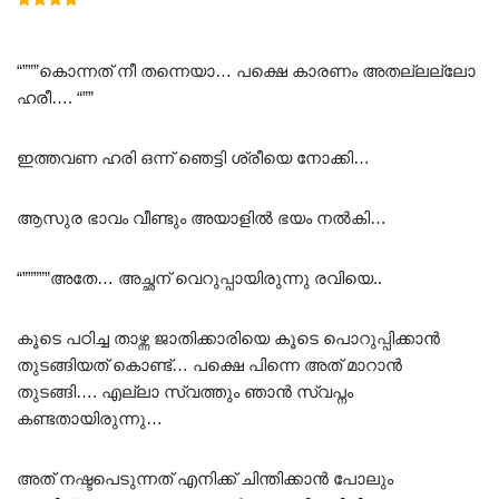
Rated
5.00
out of 5
“”””കൊന്നത് നീ തന്നെയാ… പക്ഷെ കാരണം അതല്ലല്ലോ
ഹരീ…. “””
ഇത്തവണ ഹരി ഒന്ന് ഞെട്ടി ശ്രീയെ നോക്കി…
ആസുര ഭാവം വീണ്ടും അയാളിൽ ഭയം നൽകി…
“”””””അതേ… അച്ഛന് വെറുപ്പായിരുന്നു രവിയെ..
കൂടെ പഠിച്ച താഴ്ന്ന ജാതിക്കാരിയെ കൂടെ പൊറുപ്പിക്കാൻ
തുടങ്ങിയത് കൊണ്ട്… പക്ഷെ പിന്നെ അത് മാറാൻ
തുടങ്ങി…. എല്ലാ സ്വത്തും ഞാൻ സ്വപ്നം
കണ്ടതായിരുന്നു…
അത് നഷ്ടപെടുന്നത് എനിക്ക് ചിന്തിക്കാൻ പോലും