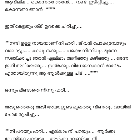
ആവില്ല… കൊന്നതാ ഞാൻ…. വണ്ടി ഇടിപ്പിച്ചു….
കൊന്നതാ ഞാൻ “””””‘
ഇത് കേട്ടതും ശ്രീ ഉറക്കെ ചിരിച്ചു….
“””നന്ദി ഉള്ള നായയാണ് നീ ഹരീ.. ജീവൻ പോകുമ്പോഴും
വാലാട്ടും…. കാലു നക്കും…. പക്ഷെ നിന്നിലും മുന്നേ
സഞ്ചരിച്ചു ഞാൻ എല്ലാം അറിഞ്ഞു കഴിഞ്ഞു…. ഒന്നേ
ഇനി അറിയേണ്ടു… ഇത്രക്കും വിധേയനക്കാൻ മാത്രം
എന്തായിരുന്നു ആ ആൾക്കുള്ള പിടി…..”””””
ഒന്നും മിണ്ടാതെ നിന്നു ഹരി….
അടുത്തൊരു അടി അയാളുടെ മുഖത്തു വീണതും വായിൽ
ചോര രുചിച്ചു….
“””നീ പറയും ഹരീ… എല്ലാം നീ പറയും… ആർക്കു
വേണ്ടിയാ പറയടാ… ആർക്കു വേണ്ടിയാ നീ