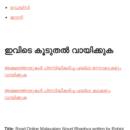
ഡെയ്സി
ജനനി
ഇവിടെ കൂടുതൽ വായിക്കുക
അക്ഷരത്താളുകൾ പ്രസിദ്ധീകരിച്ച എല്ലാ നോവലുകളും
വായിക്കുക
അക്ഷരത്താളുകൾ പ്രസിദ്ധീകരിച്ച എല്ലാ കഥകളും
വായിക്കുക
Title
: Read Online Malayalam Novel Bhaghya written by Rohini