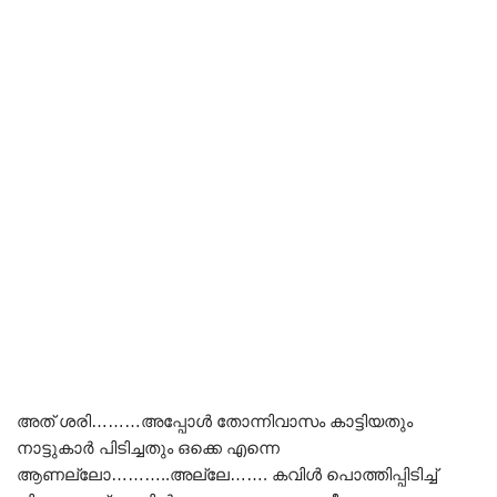
അത് ശരി………അപ്പോൾ തോന്നിവാസം കാട്ടിയതും
നാട്ടുകാർ പിടിച്ചതും ഒക്കെ എന്നെ
ആണല്ലോ………..അല്ലേ……. കവിൾ പൊത്തിപ്പിടിച്ച്