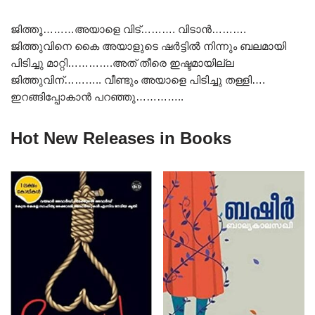
ജിത്തൂ………അയാളെ വിട്………. വിടാൻ……….
ജിത്തുവിനെ കൈ അയാളുടെ ഷർട്ടിൽ നിന്നും ബലമായി
പിടിച്ചു മാറ്റി………….അത് തീരെ ഇഷ്ടമായില്ല
ജിത്തുവിന്……….. വീണ്ടും അയാളെ പിടിച്ചു തള്ളി….
ഇറങ്ങിപ്പോകാൻ പറഞ്ഞു…………..
Hot New Releases in Books