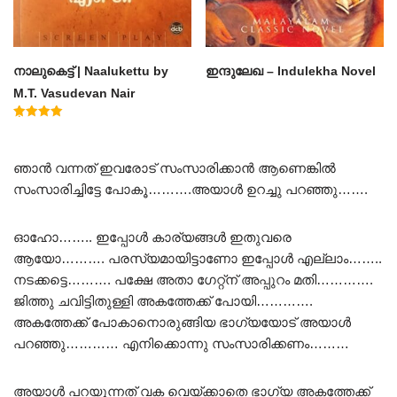
നാലുകെട്ട് | Naalukettu by
ഇന്ദുലേഖ – Indulekha Novel
M.T. Vasudevan Nair
Rated
5.00
out of 5
ഞാൻ വന്നത് ഇവരോട് സംസാരിക്കാൻ ആണെങ്കിൽ
സംസാരിച്ചിട്ടേ പോകൂ……….അയാൾ ഉറച്ചു പറഞ്ഞു…….
ഓഹോ…….. ഇപ്പോൾ കാര്യങ്ങൾ ഇതുവരെ
ആയോ………. പരസ്യമായിട്ടാണോ ഇപ്പോൾ എല്ലാം……..
നടക്കട്ടെ………. പക്ഷേ അതാ ഗേറ്റ്ന് അപ്പുറം മതി………….
ജിത്തു ചവിട്ടിതുള്ളി അകത്തേക്ക് പോയി………….
അകത്തേക്ക് പോകാനൊരുങ്ങിയ ഭാഗ്യയോട് അയാൾ
പറഞ്ഞു………… എനിക്കൊന്നു സംസാരിക്കണം………
അയാൾ പറയുന്നത് വക വെയ്ക്കാതെ ഭാഗ്യ അകത്തേക്ക്