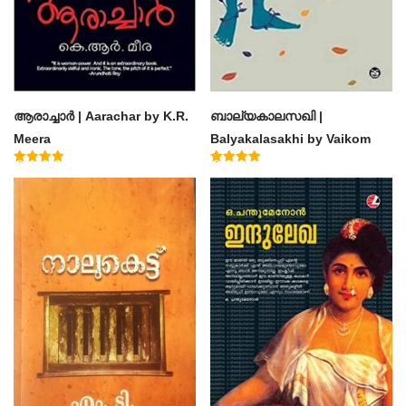
ആരാച്ചാര്‍ | Aarachar by K.R.
ബാല്യകാലസഖി |
Meera
Balyakalasakhi by Vaikom
Muhammad Basheer
Rated
Rated
4.50
4.60
out of 5
out of 5