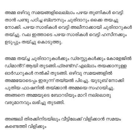
അമ്മ ഒഴിവു സമയങ്ങളിലെല്ലാം പഴയ തുണികൾ വെട്ടി
താൻ പണ്ടു പഠിച്ച ബ്ലൗസും ചുരിദാറും ഒക്കെ തയച്ചു
നോക്കി. പഴയ സാരികൾ വെട്ടി അലീനാക്കായി ചുരിദാറുകൾ
തയ്ച്ചു. റംല ഇത്താടെ പഴയ സാരികൾ വെട്ടി ഹസീനക്കും
ഉടുപ്പും തയ്ച്ചു കൊടുത്തു.
അമ്മ തയ്ച്ച ചുരിദാറുകൾക്കും ഡ്രസ്സുകൾക്കും കോളേജിൽ
ഡിമാൻ്റ് ആയി തുടങ്ങി.ഫ്രണ്ട്സ് എല്ലാം തയക്കാനുള്ള
ഓർഡറുകൾ നൽകി തുടങ്ങി. ഒഴിവു സമയങ്ങളിൽ
അമ്മയോടെപ്പം ഇരുന്ന് തയ്യൽ പിoച്ചു. യുടൂബ് നോക്കി
പുതിയ ഫാഷനിൽ തയ്ക്കാൻ അമ്മയെ സഹായിച്ചു.
അങ്ങനെ അമ്മയുടെ ബോറടിയും മാറി നല്ലൊരു
വരുമാനവും ലഭിച്ചു തുടങ്ങി.
അഞ്ജലി തിരക്കിനിടയിലും വീട്ടിലേക്ക് വിളിക്കാൻ സമയം
കണ്ടെത്തി വിളിക്കും