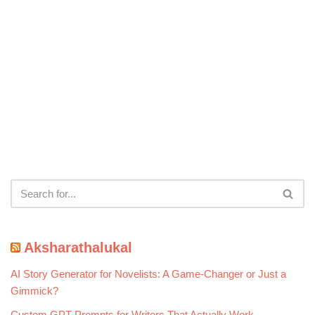
Aksharathalukal
AI Story Generator for Novelists: A Game-Changer or Just a
Gimmick?
Custom GPT Prompts for Writers That Actually Work