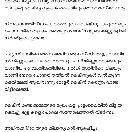
അതെ പശുക്കളെ വിറ്റ കാശിന് ഞാനിത് വാങ്ങി അമ്മ ആ
മാല കഴുത്തിലിട്ടേ വളകൾ കൈയിലും ഞാനൊന്ന് കാണട്ടേ
നീണ്ടകാലത്തിന് ശേഷം അമ്മയുടെ കൈയിലും കഴുത്തിലും
പൊന്നിൻ്റെ തിളക്കം കണ്ടപ്പോൾ അലീനയുടെ കണ്ണുകളിൽ
നീർ തിളക്കം ഉണ്ടായി.
പിറ്റേന്ന് രാവിലെ തന്നെ അലീന തലേന്ന് സ്വർണ്ണം വാങ്ങിയ
സ്വർണ്ണ കടയിലെത്തി അമ്മയുടെ സ്വർണ്ണത്തോടൊപ്പം
വാങ്ങിയ ആ മോതിരംതിരികെ നൽകി അതിൻ്റെ വിലയും
വാങ്ങി നേരെ പോയത് തയ്യൽ മെഷീനുകൾ വിൽക്കുന്ന
കടയിലേക്ക് ആയിരുന്നു. മോട്ടർ മെഷീൻ ഒരെണ്ണം വാങ്ങി
വീട്ടിലെത്തി.
മെഷീൻ കണ്ട അമ്മയുടെ മുഖം കളിപ്പാട്ടംകൈയിൽ കിട്ടിയ
കൊച്ചു കുട്ടികളെ പോലെ സന്തോഷത്താൽ വിടർന്നു.
അലീനക്ക് Msc യുടെ ക്ലാസ്സുകൾ ആരംഭിച്ചു