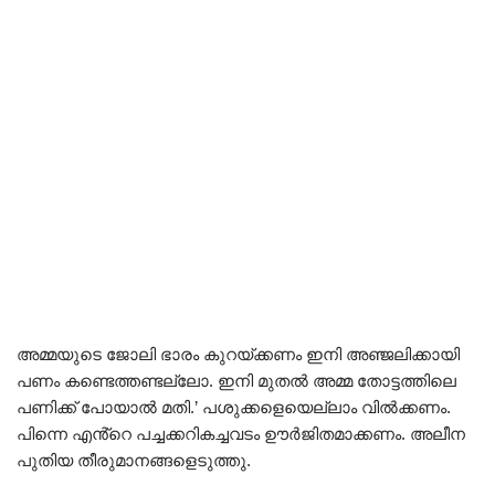
അമ്മയുടെ ജോലി ഭാരം കുറയ്ക്കണം ഇനി അഞ്ജലിക്കായി
പണം കണ്ടെത്തണ്ടല്ലോ. ഇനി മുതൽ അമ്മ തോട്ടത്തിലെ
പണിക്ക് പോയാൽ മതി.’ പശുക്കളെയെല്ലാം വിൽക്കണം.
പിന്നെ എൻ്റെ പച്ചക്കറികച്ചവടം ഊർജിതമാക്കണം. അലീന
പുതിയ തീരുമാനങ്ങളെടുത്തു.