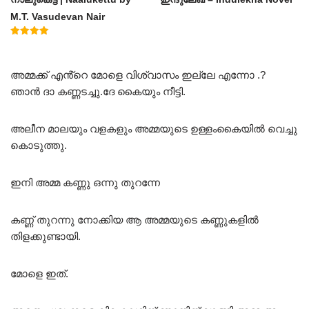
M.T. Vasudevan Nair
Rated
5.00
out of 5
അമ്മക്ക് എൻ്റെ മോളെ വിശ്വാസം ഇല്ലേ എന്നോ .?
ഞാൻ ദാ കണ്ണടച്ചു.ദേ കൈയും നീട്ടി.
അലീന മാലയും വളകളും അമ്മയുടെ ഉള്ളംകൈയിൽ വെച്ചു
കൊടുത്തു.
ഇനി അമ്മ കണ്ണു ഒന്നു തുറന്നേ
കണ്ണ് തുറന്നു നോക്കിയ ആ അമ്മയുടെ കണ്ണുകളിൽ
തിളക്കുണ്ടായി.
മോളെ ഇത്.