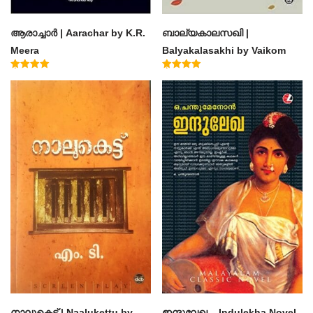
ആരാച്ചാര്‍ | Aarachar by K.R.
ബാല്യകാലസഖി |
Meera
Balyakalasakhi by Vaikom
Muhammad Basheer
Rated
Rated
4.50
4.60
out of 5
out of 5
നാലുകെട്ട് | Naalukettu by
ഇന്ദുലേഖ – Indulekha Novel