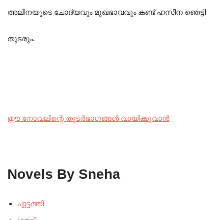
അലീനയുടെ ചോദ്യവും മുഖഭാവവും കണ്ട് ഹസീന ഞെട്ടി
തുടരും.
ഈ നോവലിന്റെ തുടർഭാഗങ്ങൾ വായിക്കുവാൻ
Novels By Sneha
ഏട്ടത്തി