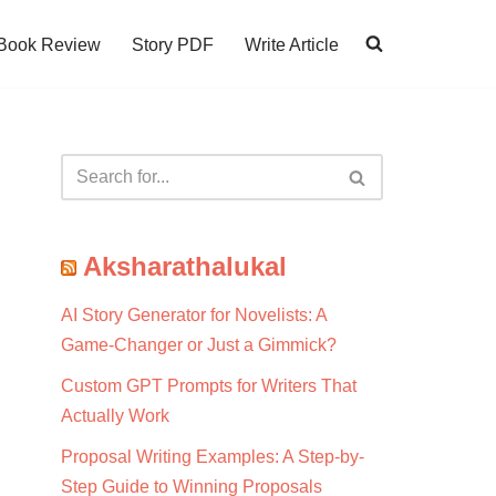
Book Review
Story PDF
Write Article
Aksharathalukal
AI Story Generator for Novelists: A
Game-Changer or Just a Gimmick?
Custom GPT Prompts for Writers That
Actually Work
Proposal Writing Examples: A Step-by-
Step Guide to Winning Proposals