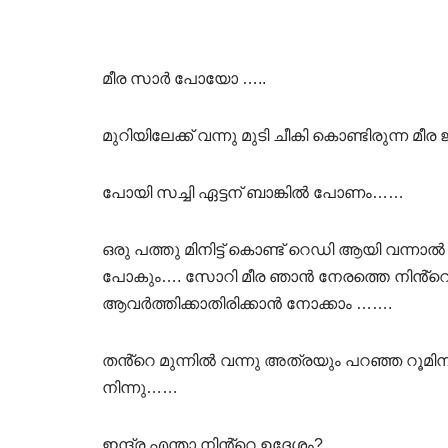
മീര സാർ പോയോ …..
മുറിയിലേക്ക് വന്നു മുടി ചീകി കൊണ്ടിരുന്ന മ
പോയി സച്ചി ഏട്ടന് ബാങ്കിൽ പോണം……
ഒരു പത്തു മിനിട്ട് കൊണ്ട് റെഡി ആയി വന്നാൽ
പോകും…. സോറി മീര ഞാൻ നേരത്തെ നിൻ്റ
ആവർത്തിക്കാതിരിക്കാൻ നോക്കാം …….
തൻ്റെ മുന്നിൽ വന്നു അത്രയും പറഞ്ഞ റൂമി
നിന്നു……
ഇന്ദ്ര എന്താ നിൻ്റെ ഉദ്ദേശം?…..