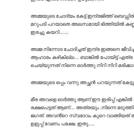
അമ്മയുടെ ചോദ്യം കേട്ട് ഇന്ദ്രജിത്ത് ബെഡ്ഡ
മറുപടി പറയാതെ അലസമായി ഭിത്തിയിൽ കണ്ണും
ഇരച്ചു കയറി……
അമ്മ നിന്നോട ചോദിച്ചത് ഇന്ദ്ര ഇങ്ങനെ ജീ
ആഹാരം കഴികില്ല… ബാങ്കിൽ പോയിട്ട് എത
ചെയ്യുന്നത് നിന്നെ ഓർത്തു നിറി നിറി മരിക
അമ്മയുടെ ഒപ്പം വന്നു അച്ഛൻ പറയുന്നത് കേട്
മീര അവളെ ഓർത്തു ആണ് ഈ ഇരിപ്പ് എങ്കി
രക്ഷപെട്ടത് ആണ്… അത്രയും .നിന്നെ മടുത്ത
ജഗത്. അവൻ്റെ സ്വഭാവം കുറെ വാങ്ങിയത്
ഉളുപ്പ് വേണം പക്ഷേ. ഇതു….