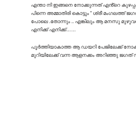
എന്താ നി ഇങ്ങനെ നോക്കുന്നത് എൻ്റെ കുഴപ്പ
പിന്നെ അമ്മാതിരി കൊട്ടും ” ശ്രീ മംഗലത്ത് ജ
പോലെ .തോന്നും .. എങ്കിലും ആ മനസു മുഴ
എനിക്ക് എനിക്ക്……
പൂർത്തിയാകാത്ത ആ ഡയറി പേജിലേക്ക് നോക്കി
മുറിയിലേക്ക് വന്ന ആളനക്കം അറിഞ്ഞു ജഗത