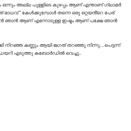
ം ഒന്നും അല്ല പുള്ളിടെ കുഴപ്പം ആണ് എന്താണ് ഗ്ലാമർ
ഗത് മാധവ് ” കേൾക്കുമ്പോൾ തന്നെ ഒരു ഒറ്റയൻ്റെ പേര്
ുവൻ ഞാൻ ആണ് എന്നോടുള്ള ഇഷ്ടം ആണ് പക്ഷേ ഞാൻ
 നിറഞ്ഞ കണ്ണും ആയി ജഗത് തറഞ്ഞു നിന്നു…പെട്ടന്ന്
് ഡയറി എടുത്തു കബോർഡിൽ വെച്ചു..