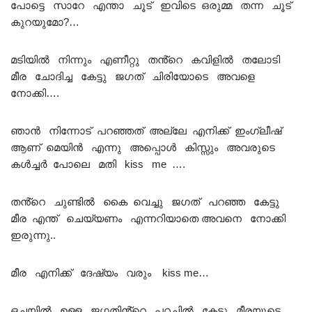
പോട്ടെ സാറേ എന്താ ചൂട് ഇവിടെ ഒരുമ്മ തന്ന ചൂട്
കുറയുമോ?…
മടിയിൽ നിന്നും എണീറ്റു തൻ്റെ കവിളിൽ തലോടി
മീര ചോദിച്ച കേട്ടു ജഗത് ചിരിയോടെ അവളെ
നോക്കി….
ഞാൻ നിന്നോട് പറഞ്ഞത് അല്ലേ എനിക്ക് ഇംഗ്ലീഷ്
ആണ് മെയിൻ എന്നു അപ്പൊൾ കിസ്സും അവരുടെ
കൾച്ചർ പോലെ മതി kiss me ….
തൻ്റെ ചുണ്ടിൽ കൈ വെച്ചു ജഗത് പറഞ്ഞ കേട്ടു
മീര എന്ത് ചെയ്യണം എന്നറിയാതെ അവനെ നോക്കി
ഇരുന്നു..
മീര എനിക്ക് ദേഷ്യം വരും kiss me…
ഒച്ചയിൽ ഉള്ള ജഗതിൻ്റെ പറച്ചിൽ കേട്ടു മീരയുടെ