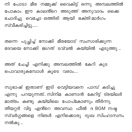
നി പോടാ മീര നമ്മുക്ക് വൈകിട്ട് ഒന്നു അമ്പലത്തിൽ
പോകാം ഈ കാലൻ്റെ അടുത്ത് അനുവാദം ഒക്കെ
ചോദിച്ചു വെച്ചോ ഒത്തിരി ആയി ഭക്തി മാർഗം
സ്വീകരിച്ചിട്ടു….
തന്നെ പുച്ഛിച്ച് നോക്കി മീരയോട് സംസാരിക്കുന്ന
ദേവയെ നോക്കി ജഗത് ടവ്വൽ കയ്യിൽ എടുത്തു ..
അത് ചേച്ചി എനിക്കു അമ്പലത്തിൽ കേറി കുട
പൊവാരുകമ്പോൾ കൂടെ വരാം…
സുഭാഷ് ഇതാണ് ഇടി വെട്ടിയവനെ പാമ്പ് കടിച്ചു
എന്നു പറയുന്നത്.. സിനിമ കാണാൻ കേറിട്ട് ട്രയിലർ
മാത്രം കണ്ടു കയ്യിലെ പോപ്കോണും തീർന്നു
തീയറ്റർ വിട്ട എൻ്റെ അവസ്ഥ ഫീൽ ദ BGM
നഷ്ട
സ്വർഗ്ഗങ്ങളെ നിങൾ എനിക്കൊരു ദുഃഖ സിംഹാസനം
നൽകു
..