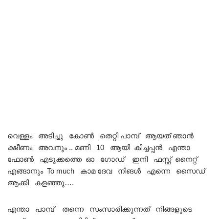
വെള്ളം അടിച്ചു കോൺ തെറ്റി പാമ്പ് ആയത് ഞാൻ
ക്ഷീണം അവനും .. മണി 10 ആയി കിച്ചപ്പൻ എന്താ
ഫോൺ എടുക്കത്തെ ഓ ഗോഡ് ഇനി ഫസ്റ്റ് നൈറ്റ്
എങ്ങാനും To much കാമ ദേവ നിങൾ എന്നെ സൈഡ്
ആക്കി കളഞ്ഞു….
എന്താ പാമ്പ് തന്നെ സംസാരിക്കുന്നത് നിങ്ങളുടെ