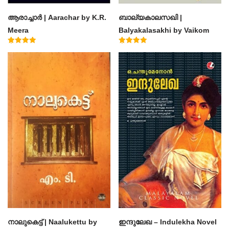
ആരാച്ചാര്‍ | Aarachar by K.R.
ബാല്യകാലസഖി |
Meera
Balyakalasakhi by Vaikom
Muhammad Basheer
Rated
Rated
4.50
4.60
out of 5
out of 5
നാലുകെട്ട് | Naalukettu by
ഇന്ദുലേഖ – Indulekha Novel