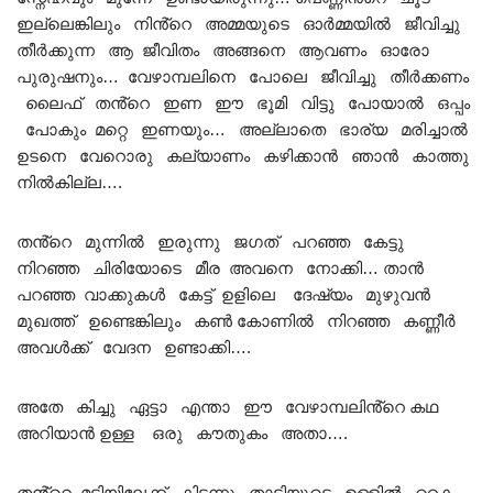
ഇല്ലെങ്കിലും നിൻ്റെ അമ്മയുടെ ഓർമ്മയിൽ ജീവിച്ചു
തീർക്കുന്ന ആ ജീവിതം അങ്ങനെ ആവണം ഓരോ
പുരുഷനും… വേഴാമ്പലിനെ പോലെ ജീവിച്ചു തീർക്കണം
ലൈഫ് തൻ്റെ ഇണ ഈ ഭൂമി വിട്ടു പോയാൽ ഒപ്പം
പോകും മറ്റെ ഇണയും… അല്ലാതെ ഭാര്യ മരിച്ചാൽ
ഉടനെ വേറൊരു കല്യാണം കഴിക്കാൻ ഞാൻ കാത്തു
നിൽകില്ല….
തൻ്റെ മുന്നിൽ ഇരുന്നു ജഗത് പറഞ്ഞ കേട്ടു
നിറഞ്ഞ ചിരിയോടെ മീര അവനെ നോക്കി… താൻ
പറഞ്ഞ വാക്കുകൾ കേട്ട് ഉളിലെ ദേഷ്യം മുഴുവൻ
മുഖത്ത് ഉണ്ടെങ്കിലും കൺ കോണിൽ നിറഞ്ഞ കണ്ണീർ
അവൾക്ക് വേദന ഉണ്ടാക്കി….
അതേ കിച്ചു ഏട്ടാ എന്താ ഈ വേഴാമ്പലിൻ്റെ കഥ
അറിയാൻ ഉള്ള ഒരു കൗതുകം അതാ….
തൻ്റെ മടിയിലേക്ക് കിടന്നു താടിയുടെ ഉള്ളിൽ കൈ