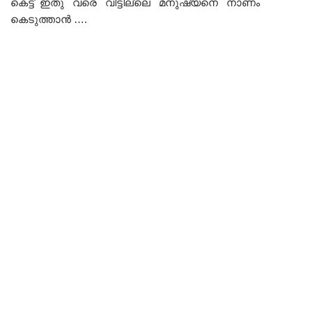
കെട്ട് ഇതു വരെ വിട്ടില്ലെ മനുഷ്യനെ നാണം
കെടുത്താൻ ….