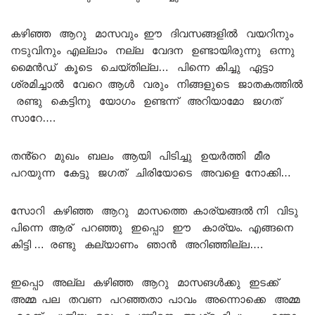
കഴിഞ്ഞ ആറു മാസവും ഈ ദിവസങ്ങളിൽ വയറിനും
നടുവിനും എല്ലാം നല്ല വേദന ഉണ്ടായിരുന്നു ഒന്നു
മൈൻഡ് കൂടെ ചെയ്തില്ല… പിന്നെ കിച്ചു ഏട്ടാ
ശ്രമിച്ചാൽ വേറെ ആൾ വരും നിങ്ങളുടെ ജാതകത്തിൽ
രണ്ടു കെട്ടിനു യോഗം ഉണ്ടന്ന് അറിയാമോ ജഗത്
സാറേ….
തൻ്റെ മുഖം ബലം ആയി പിടിച്ചു ഉയർത്തി മീര
പറയുന്ന കേട്ടു ജഗത് ചിരിയോടെ അവളെ നോക്കി…
സോറി കഴിഞ്ഞ ആറു മാസത്തെ കാര്യങ്ങൽ നി വിടു
പിന്നെ ആര് പറഞ്ഞു ഇപ്പൊ ഈ കാര്യം. എങ്ങനെ
കിട്ടി … രണ്ടു കല്യാണം ഞാൻ അറിഞ്ഞില്ല….
ഇപ്പൊ അല്ല കഴിഞ്ഞ ആറു മാസങൾക്കു ഇടക്ക്
അമ്മ പല തവണ പറഞ്ഞതാ പാവം അന്നൊക്കെ അമ്മ