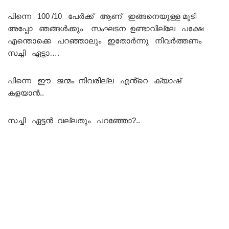
പിന്നെ 100 /10 പേർക്ക് ആണ് ഇങ്ങനെയുള്ള മുടി
അപ്പോ ഞങ്ങൾക്കും സംഘടന ഉണ്ടാവില്ലേ പക്ഷേ
എന്തൊക്കെ പറഞ്ഞാലും ഇതോർന്നു നിവർത്തണം
സച്ചി ഏട്ടാ….
പിന്നെ ഈ ജന്മം നിവരില്ല എൻ്റെ ക്യാഷ്
കളയാൻ..
സച്ചി ഏട്ടൻ വല്ലതും പറഞ്ഞോ?..