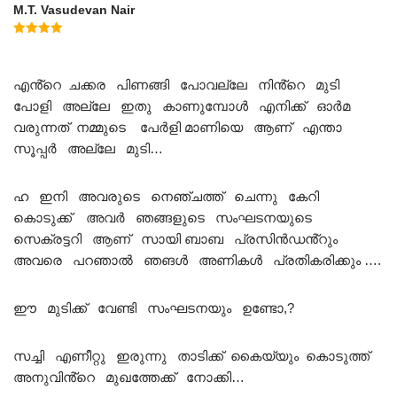
M.T. Vasudevan Nair
Rated
5.00
out of 5
എൻ്റെ ചക്കര പിണങ്ങി പോവല്ലേ നിൻ്റെ മുടി
പോളി അല്ലേ ഇതു കാണുമ്പോൾ എനിക്ക് ഓർമ
വരുന്നത് നമ്മുടെ പേർളി മാണിയെ ആണ് എന്താ
സൂപ്പർ അല്ലേ മുടി…
ഹ ഇനി അവരുടെ നെഞ്ചത്ത് ചെന്നു കേറി
കൊടുക്ക് അവർ ഞങ്ങളുടെ സംഘടനയുടെ
സെക്രട്ടറി ആണ് സായി ബാബ പ്രസിൻഡൻ്റും
അവരെ പറഞാൽ ഞങൾ അണികൾ പ്രതികരിക്കും ….
ഈ മുടിക്ക് വേണ്ടി സംഘടനയും ഉണ്ടോ,?
സച്ചി എണീറ്റു ഇരുന്നു താടിക്ക് കൈയ്യും കൊടുത്ത്
അനുവിൻ്റെ മുഖത്തേക്ക് നോക്കി…