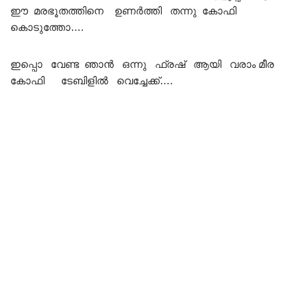
ഈ മരഭൂതത്തിനെ ഉണർത്തി തന്നു കോഫി
കൊടുത്തോ….
ഇപ്പൊ വേണ്ട ഞാൻ ഒന്നു ഫ്രഷ് ആയി വരാം മീര
കോഫി ടേബിളിൽ വെച്ചേക്ക്….