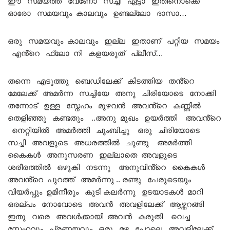
ഈ സമയത്ത് വേണോ സച്ചി ഏട്ടാ ഇതിനൊക്കെ
ഓരോ സമയവും കാലവും ഉണ്ടല്ലോ ദാസാ…
ഒരു സമയവും കാലവും ഇല്ല ഇതാണ് പറ്റിയ സമയം
എൻ്റെ ഫ്ലോ നി കളയരുത് പ്ലീസ്…
തന്നെ എടുത്തു ബെഡിലേക്ക് കിടത്തിയ തൻ്റെ
മേലേക്ക് അമർന്ന സച്ചിയേ അനു ചിരിയോടെ നോക്കി
തന്നോട് ഉള്ള സ്നേഹം മുഴവൻ അവൻ്റെ കണ്ണിൽ
തെളിഞ്ഞു കണ്ടതും ..അനു മുഖം ഉയർത്തി അവൻ്റെ
നെറ്റിയിൽ അമർത്തി ചുംബിച്ചു ഒരു ചിരിയോടെ
സച്ചി അവളുടെ അധരത്തിൽ ചുണ്ടു അമർത്തി
കൈകൾ അനുസരണ ഇല്ലാതെ അവളുടെ
ശരീരത്തിൽ ഒഴുകി നടന്നു അനുവിൻ്റെ കൈകൾ
അവൻ്റെ പുറത്ത് അമർന്നു .. രണ്ടു പേരുടെയും
വിയർപ്പും ഉമിനീരും കുടി കലർന്നു ഉടയാടകൾ മാറി
ഒരല്പം നോവോടെ അവൻ അവളിലേക്ക് ആഴ്ന്നറങ്ങി
ഇതു വരെ അവൾക്കായി അവൻ കരുതി വെച്ച
സ്നേഹവും പ്രണയവും ഒരു മഴ പോലെ അവളിലേക്ക്