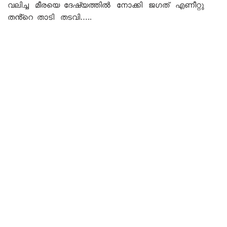
വലിച്ച മീരയെ ദേഷ്യത്തിൽ നോക്കി ജഗത് എണീറ്റു
തൻ്റെ താടി തടവി…..