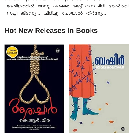
ദേഷ്യത്തിൽ അനു പറഞ്ഞ കേട്ട് വന്ന ചിരി അമർത്തി
സച്ചി കിടന്നു… ചിരിച്ചു പോയാൽ തീർന്നു….
Hot New Releases in Books