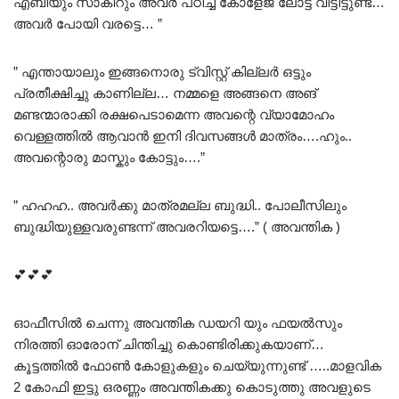
എബിയും സാകിറും അവർ പഠിച്ച കോളേജ് ലോട്ട് വിട്ടിട്ടുണ്ട്…
അവർ പോയി വരട്ടെ… ”
” എന്തായാലും ഇങ്ങനൊരു ട്വിസ്റ്റ്‌ കില്ലർ ഒട്ടും
പ്രതീക്ഷിച്ചു കാണില്ല… നമ്മളെ അങ്ങനെ അങ്
മണ്ടന്മാരാക്കി രക്ഷപെടാമെന്ന അവന്റെ വ്യാമോഹം
വെള്ളത്തിൽ ആവാൻ ഇനി ദിവസങ്ങൾ മാത്രം….ഹും..
അവന്റൊരു മാസ്കും കോട്ടും….”
” ഹഹഹ.. അവർക്കു മാത്രമല്ല ബുദ്ധി.. പോലീസിലും
ബുദ്ധിയുള്ളവരുണ്ടന്ന് അവരറിയട്ടെ….” ( അവന്തിക )
💕💕💕
ഓഫീസിൽ ചെന്നു അവന്തിക ഡയറി യും ഫയൽസും
നിരത്തി ഓരോന് ചിന്തിച്ചു കൊണ്ടിരിക്കുകയാണ്…
കൂട്ടത്തിൽ ഫോൺ കോളുകളും ചെയ്യുന്നുണ്ട് …..മാളവിക
2 കോഫി ഇട്ടു ഒരണ്ണം അവന്തികക്കു കൊടുത്തു അവളുടെ