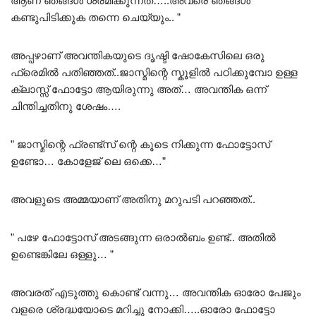
ആണ് ഞങ്ങൾ ശ്രമിക്കുന്നത്…..അവരെ ഞങ്ങൾ
കണ്ടുപിടിക്കുക തന്നെ ചെയ്യും.. ”
അപ്പഴാണ് അവന്തികയുടെ ദൃഷ്ടി ഷോകേസിലെ ഒരു
ഫ്രെമിൽ പതിഞ്ഞത്..ജാസ്മിന്റെ സ്കൂളിൽ പഠിക്കുമ്പോ ഉള്ള
ക്ലാസ്സ്‌ ഫോട്ടോ ആയിരുന്നു അത്… അവന്തിക ഒന്ന്
ചിന്തിച്ചതിനു ശേഷം….
” ജാസ്മിന്റെ ഫ്രണ്ട്സ് ന്റെ കൂടെ നിക്കുന്ന ഫോട്ടോസ്
ഉണ്ടോ… കോളേജ് ലെ ഒക്കെ…”
അവളുടെ അമ്മയാണ് അതിനു മറുപടി പറഞ്ഞത്..
” പഴേ ഫോട്ടോസ് അടങ്ങുന്ന ഒരാൽബം ഉണ്ട്.. അതിൽ
ഉണ്ടെങ്കിലേ ഒള്ളു… ”
അവരത് എടുത്തു കൊണ്ട് വന്നു… അവന്തിക ഓരോ പേജും
വളരെ ശ്രദ്ധയോടെ മറിച്ചു നോക്കി…..ഓരോ ഫോട്ടോ