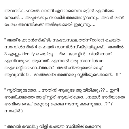
അവന്തിക ഫയൽ വാങ്ങി എന്താണെന്ന മട്ടിൽ എബിയെ
നോക്കി… അപ്പഴേക്കും സാകിർ അങ്ങോട്ട് വന്നു.. അവർ രണ്ട്
പേരും അവന്തികക്ക് അഭിമുഖമായി ഇരുന്നു….
” അത് ഫോറൻസിക് ടീം സംഭവസ്ഥലത്ത്ന്ന് collect ചെയ്ത
സാമ്പിൾസിൽ 4 ഹെയർ സാമ്പ്ൾസ് കിട്ടിയിട്ടുണ്ട്… അതിൽ
3 എണ്ണം identify ചെയ്തു….മീര.. ജാസ്മിൻ.. വിശ്വനാഥ്
എന്നിവരുടെ ആണത്.. എന്നാൽ ഒരു സാമ്പിൾ un
ഐഡന്റിഫൈഡ് ആണ്.. അത് ഹിമയുമായി മാച്ച്
ആവുന്നില്ല.. മാത്രമല്ല അത് ഒരു സ്ത്രീയുടെതാണ്… !! ”
” സ്ത്രീയുടേതോ….അതിനി ആരുടേ ആയിരിക്കും?? .. ഇനി
അഞ്ചാമത്തെ ആള് സ്ത്രീ ആയിരിക്കോ…നമ്മൾ അറിയാതെ
അവിടെ വെച് മറ്റൊരു കൊല നടന്നു കാണുമോ…? ” (
സാകിർ )
” അവൻ വെല്ലു വിളി ചെയ്ത സ്ഥിതിക് കൊന്നു