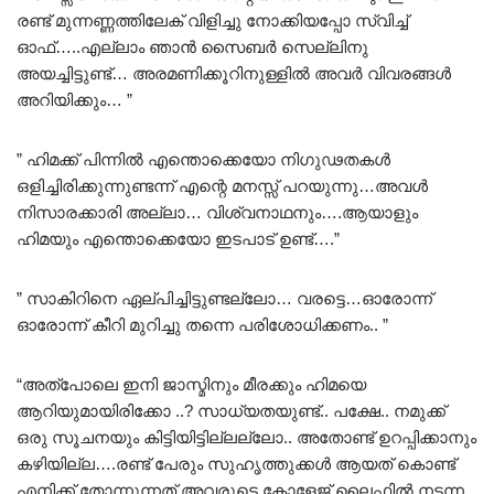
രണ്ട് മുന്നണ്ണത്തിലേക് വിളിച്ചു നോക്കിയപ്പോ സ്വിച്ച്
ഓഫ്‌…..എല്ലാം ഞാൻ സൈബർ സെല്ലിനു
അയച്ചിട്ടുണ്ട്… അരമണിക്കൂറിനുള്ളിൽ അവർ വിവരങ്ങൾ
അറിയിക്കും… ”
” ഹിമക്ക് പിന്നിൽ എന്തൊക്കെയോ നിഗുഢതകൾ
ഒളിച്ചിരിക്കുന്നുണ്ടന്ന് എന്റെ മനസ്സ് പറയുന്നു…അവൾ
നിസാരക്കാരി അല്ലാ… വിശ്വനാഥനും….ആയാളും
ഹിമയും എന്തൊക്കെയോ ഇടപാട് ഉണ്ട്….”
” സാകിറിനെ ഏല്പിച്ചിട്ടുണ്ടല്ലോ… വരട്ടെ…ഓരോന്ന്
ഓരോന്ന് കീറി മുറിച്ചു തന്നെ പരിശോധിക്കണം.. ”
“അത്പോലെ ഇനി ജാസ്മിനും മീരക്കും ഹിമയെ
ആറിയുമായിരിക്കോ ..? സാധ്യതയുണ്ട്.. പക്ഷേ.. നമുക്ക്
ഒരു സൂചനയും കിട്ടിയിട്ടില്ലല്ലോ.. അതോണ്ട് ഉറപ്പിക്കാനും
കഴിയില്ല….രണ്ട് പേരും സുഹൃത്തുക്കൾ ആയത് കൊണ്ട്
എനിക്ക് തോന്നുന്നത് അവരുടെ കോളേജ് ലൈഫിൽ നടന്ന