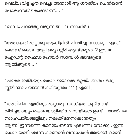
വെല്ലുവിളിച്ചത് വെച്ചു അയാൾ ആ ധൗത്യം ചെയ്യാൻ
പോകുന്നത് കൊണ്ടാണ്…. ”
” മാഡം പറഞ്ഞു വരുന്നത്… ” ( സാകിർ )
“അതായത് മറ്റൊരു ആംഗിളിൽ ചിന്തിച്ചു നോക്കു.. എന്ത്
കൊണ്ട് കൊലയാളി ഒരു സ്ത്രീ ആയിക്കൂടാ..? ഈ un
ഐഡന്റിഫൈഡ് ഹെയർ സാമ്പിൾ അവരുടെ
ആയിക്കൂടെ… ”
” പക്ഷേ ഇത്രയും കൊലയൊക്കെ ഒറ്റക്.. അതും ഒരു
സ്ത്രീക്ക് ചെയ്യാൻ കഴിയുമോ..? ” ( എബി )
” അതില്ല..എങ്കിലും മറ്റൊരു സാധ്യത കൂടി ഉണ്ട് ..
തീർച്ചയായും കൊലയാളിക്ക് സഹായികൾ ഉണ്ട്… അത് പല
സാഹചര്യങ്ങളിലും നമുക്ക് മനസ്സിലായതും
ആണ്..ഇന്നത്തെ കാര്യം തന്നെ എടുത്തു നോക്കു.. ഇന്ന്
കൊലയാളി എന്നേ കാണാൻ വന്നപ്പോൾ അയാൾ കയറി