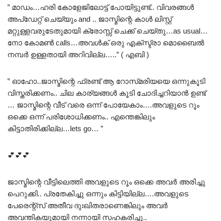
” മാഡം…ഹരി കോളേജിലോട്ട് പോയിട്ടുണ്ട്.. വിവരങ്ങൾ
അപ്ഡേറ്റ് ചെയ്യും and .. ജാസ്മിന്റെ കാൾ ലിസ്റ്റ്
മറ്റുള്ളവരുടേതുമായി ക്രോസ്സ് ചെക്ക് ചെയ്തു…as usual…
നോ കോമൺ calls…അവൾക് ഒരു എക്സ്ട്രാ മൊബൈൽ
നമ്പർ ഉള്ളതായി അറിവില്ല…..” ( എബി )
” ഓഹോ..ജാസ്മിന്റെ ഫ്രണ്ട് ആ റോസ്‌മരിയയെ ഒന്നുകൂടി
വിസ്തരിക്കണം.. ചില കാര്യങ്ങൾ കൂടി ചോദിച്ചറിയാൻ ഉണ്ട്
… ജാസ്മിന്റെ വീട് വരെ ഒന്ന് പോയേകാം….അവളുടെ റൂം
ഒക്കെ ഒന്ന് പരിശോധിക്കണം.. എന്തെങ്കിലും
കിട്ടാതിരിക്കില്ല…lets go… ”
💕💕💕
ജാസ്മിന്റെ വീട്ടിലെത്തി അവളുടെ റൂം ഒക്കെ അവർ അരിച്ചു
പെറുക്കി.. പ്രതേകിച്ചു ഒന്നും കിട്ടിയില്ല….അവളുടെ
പേരെന്റ്സ് അതീവ ദുഃഖിതരാണെങ്കിലും അവർ
അവന്തികയുമായി നന്നായി സഹകരിച്ചു..