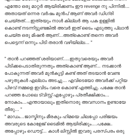
എന്തോ ഒരു മാറ്റർ ആയിരിക്കണം ഈ revenge നു പിന്നിൽ…
അതായത് ഒന്നര വർഷം മുൻപ് ആണ് അവർ ഡിഗ്രി
ചെയ്തത്….ഇത്രയും നാൾ കില്ലർ ആ പക ഉള്ളിൽ
കൊണ്ട് നടന്നിട്ടുണ്ടങ്കിൽ അവർ ഇത്‌ ടൈം എടുത്തു പ്ലാൻ
ചെയ്ത ഒരു മിഷൻ ആണ്…അത്കൊണ്ട് തന്നെ അവർ
പെട്ടെന്ന് ഒന്നും പിടി തരാൻ വഴിയില്ല… ”
” താൻ പറഞ്ഞത് ശരിയാണ്…..ഇതുവരെയും അവർ
പിടിക്കപെടാതിരുന്നതും അത്കൊണ്ട് ആണ്… നടക്കാൻ
പോകുന്നത് അവർ മുൻകൂട്ടി കണ്ട് അത് തടയാൻ വേണ്ട
പഴുതുകൾ എല്ലാം അടച്ചു… എവിടെയോ അവർക്ക് പറ്റിയ
പിഴവ് നമ്മളെ ഇവിടം വരെ കൊണ്ട് എത്തിച്ചു. പക്ഷേ താൻ
പറഞ്ഞ പോലെ ട്വിസ്റ്റ്‌ എപ്പോഴും പ്രതീക്ഷിക്കാം…
നോകാം…എന്തായാലും ഇതിനൊരു അവസാനം ഉണ്ടായേ
തീരു… ”
” മാഡം…ജാസ്മിനും മീരകും ഹിമയെ ചിലപ്പോ പരിജയം
അവരുടെ കോളേജ് ടൈമിൽ ആയിരിക്കും….പക്ഷേ..
അപ്പോഴും ഡൌട്ട്… കാൾ ലിസ്റ്റിൽ ഇവരു പരസ്പരം ഒരു