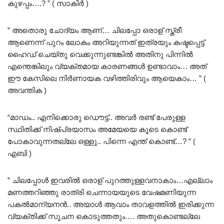
കുഴപ്പം….? ” ( സാകിർ )
” അതൊരു ചോദ്യം ആണ്… ചിലപ്പോ ഒരാള് സ്ത്രീ
ആണെന്ന് പുറം ലോകം അറിയുന്നത് ഇത്രയും കഷ്ടപ്പെട്ട്
ഹൈഡ് ചെയ്തു വെക്കുന്നുണ്ടങ്കിൽ അതിനു പിന്നിൽ
എന്തെങ്കിലും വ്യക്തമായ കാരണങ്ങൾ ഉണ്ടാവാം… അത്
ഈ കേസിലെ നിർണായക വഴിത്തിരിവും ആയെകാം… ” (
അവന്തിക )
“മാഡം.. എനിക്കൊരു ഡൌട്ട്.. അവർ രണ്ട് പേരുള്ള
സ്ഥിതിക്ക് നിഷ്പ്രയാസം അമേയയെ കൂടെ കൊണ്ട്
പോകാവുന്നതല്ലേ ഒള്ളു.. പിന്നെ എന്ത് കൊണ്ട്…? ” (
എബി )
” ചിലപ്പോൾ ഇവരിൽ ഒരാള് പുറത്തുള്ളവനാകാം…എല്ലാം
മണത്തറിഞ്ഞു രാത്രി ചെന്നായയുടെ വേഷമണിയുന്ന
പകൽമാന്യനൻ.. അയാൾ ആവാം താവളത്തിൽ ഇരിക്കുന്ന
വ്യക്തിക്ക് സൂചന കൊടുത്തതും…. അതുകൊണ്ടല്ലേ