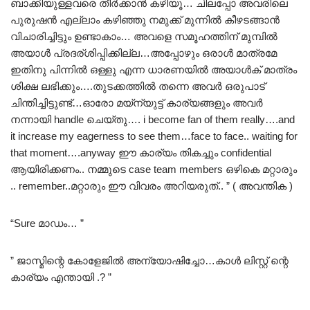
ബാക്കിയുള്ളവരെ തീർക്കാൻ കഴിയൂ… ചിലപ്പോ അവരിലെ
പുരുഷൻ എല്ലാം കഴിഞ്ഞു നമുക്ക് മുന്നിൽ കീഴടങ്ങാൻ
വിചാരിച്ചിട്ടും ഉണ്ടാകാം… അവളെ സമൂഹത്തിന് മുമ്പിൽ
അയാൾ പ്രദര്ശിപ്പിക്കില്ല…അപ്പോഴും ഒരാൾ മാത്രമേ
ഇതിനു പിന്നിൽ ഒള്ളു എന്ന ധാരണയിൽ അയാൾക് മാത്രം
ശിക്ഷ ലഭിക്കും….തുടക്കത്തിൽ തന്നെ അവർ ഒരുപാട്
ചിന്തിച്ചിട്ടുണ്ട്…ഓരോ മയ്ന്യുട്ട് കാര്യങ്ങളും അവർ
നന്നായി handle ചെയ്തു…. i become fan of them really….and
it increase my eagerness to see them…face to face.. waiting for
that moment….anyway ഈ കാര്യം തികച്ചും confidential
ആയിരിക്കണം.. നമ്മുടെ case team members ഒഴികെ മറ്റാരും
.. remember..മറ്റാരും ഈ വിവരം അറിയരുത്.. ” ( അവന്തിക )
“Sure മാഡം… ”
” ജാസ്മിന്റെ കോളേജിൽ അന്യോഷിച്ചോ…കാൾ ലിസ്റ്റ് ന്റെ
കാര്യം എന്തായി .? ”