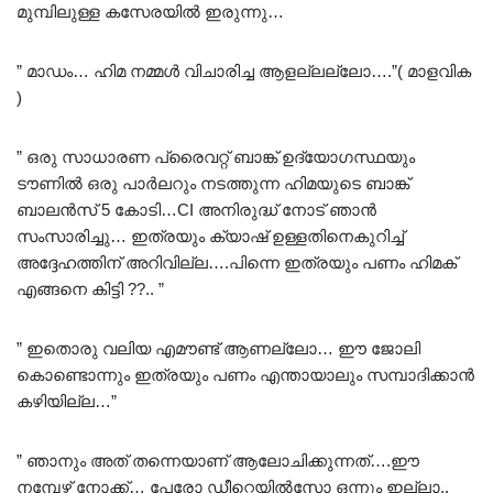
മുമ്പിലുള്ള കസേരയിൽ ഇരുന്നു…
” മാഡം… ഹിമ നമ്മൾ വിചാരിച്ച ആളല്ലല്ലോ….”( മാളവിക
)
” ഒരു സാധാരണ പ്രൈവറ്റ് ബാങ്ക് ഉദ്യോഗസ്ഥയും
ടൗണിൽ ഒരു പാർലറും നടത്തുന്ന ഹിമയുടെ ബാങ്ക്
ബാലൻസ് 5 കോടി…CI അനിരുദ്ധ്‌ നോട് ഞാൻ
സംസാരിച്ചു… ഇത്രയും ക്യാഷ് ഉള്ളതിനെകുറിച്ച്
അദ്ദേഹത്തിന് അറിവില്ല….പിന്നെ ഇത്രയും പണം ഹിമക്
എങ്ങനെ കിട്ടി ??.. ”
” ഇതൊരു വലിയ എമൗണ്ട് ആണല്ലോ… ഈ ജോലി
കൊണ്ടൊന്നും ഇത്രയും പണം എന്തായാലും സമ്പാദിക്കാൻ
കഴിയില്ല…”
” ഞാനും അത് തന്നെയാണ് ആലോചിക്കുന്നത്….ഈ
നമ്പേഴ്സ് നോക്ക്… പേരോ ഡീറ്റെയിൽസോ ഒന്നും ഇല്ലാ..