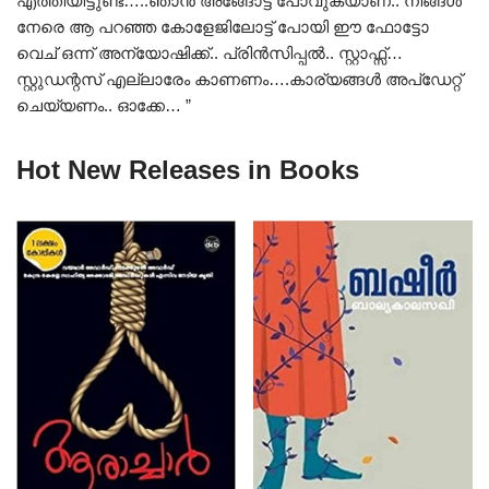
എത്തിയിട്ടുണ്ട്…..ഞാൻ അങ്ങോട്ട് പോവുകയാണ്.. നിങ്ങൾ
നേരെ ആ പറഞ്ഞ കോളേജിലോട്ട് പോയി ഈ ഫോട്ടോ
വെച് ഒന്ന് അന്യോഷിക്ക്.. പ്രിൻസിപ്പൽ.. സ്റ്റാഫ്സ്…
സ്റ്റുഡന്റസ് എല്ലാരേം കാണണം….കാര്യങ്ങൾ അപ്ഡേറ്റ്
ചെയ്യണം.. ഓക്കേ… ”
Hot New Releases in Books