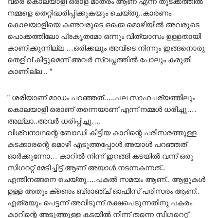
വരെ കൊലയാളി ഒരാള് മാത്രം ആണ് എന്ന് തുടക്കത്തിൽ
നമ്മളെ തെറ്റിദ്ധരിപ്പിക്കുകയും ചെയ്തു..കാരണം
കൊലയാളിയെ കണ്ടവരുടെ ഒക്കെ മൊഴിയിൽ അവരുടെ
പൊക്കത്തിലോ പ്രകൃതമോ ഒന്നും വിത്യാസം ഉള്ളതായി
കാണിക്കുന്നില്ല …ഒരിക്കലും അവിടെ നിന്നും ഇങ്ങനൊരു
തെളിവ് കിട്ടുമെന്ന് അവർ സ്വപ്നത്തിൽ പോലും കരുതി
കാണില്ല .. ”
” ശരിയാണ് മാഡം പറഞ്ഞത്…..പല സാഹചര്യത്തിലും
കൊലയാളി ഒരാണ് തന്നെയാണ് എന്ന് നമ്മൾ ധരിച്ചു….
അല്ലാ..അവർ ധരിപ്പിച്ചു….
വിശ്വനാഥന്റെ ബോഡി കിട്ടിയ കാറിന്റെ പരിസരത്തുള്ള
കടക്കാരന്റെ മൊഴി എടുത്തപ്പോൾ അയാൾ പറഞ്ഞത്
ഓർക്കുന്നോ… കാറിൽ നിന്ന് ഇറങ്ങി കടയിൽ വന്ന് ഒരു
സിഗററ്റ് മേടിച്ചിട്ട് ആണ് അയാൾ നടന്നകന്നത്..
എന്തിനങ്ങനെ ചെയ്തു….പകൽ സമയം ആണ്.. ആളുകൾ
ഉള്ള അതും ക്രൈം ബ്രാഞ്ച് ഓഫീസ് പരിസരം ആണ്..
എത്രയും പെട്ടന്ന് അവിടുന്ന് രക്ഷപെടുന്നതിനു പകരം
കാറിന്റെ അടുത്തുള്ള കടയിൽ നിന്ന് തന്നെ സിഗറെറ്റ്