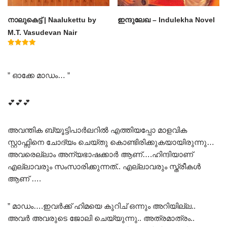
നാലുകെട്ട് | Naalukettu by
ഇന്ദുലേഖ – Indulekha Novel
M.T. Vasudevan Nair
Rated
5.00
out of 5
” ഓക്കേ മാഡം… ”
💕💕💕
അവന്തിക ബ്യൂട്ടിപാർലറിൽ എത്തിയപ്പോ മാളവിക
സ്റ്റാഫ്സിനെ ചോദ്യം ചെയ്തു കൊണ്ടിരിക്കുകയായിരുന്നു…
അവരെല്ലാം അന്യഭാഷക്കാർ ആണ്….ഹിന്ദിയാണ്
എല്ലാവരും സംസാരിക്കുന്നത്.. എല്ലാവരും സ്ത്രീകൾ
ആണ് ….
” മാഡം….ഇവർക്ക് ഹിമയെ കുറിച് ഒന്നും അറിയില്ല..
അവർ അവരുടെ ജോലി ചെയ്യുന്നു.. അത്രമാത്രം..