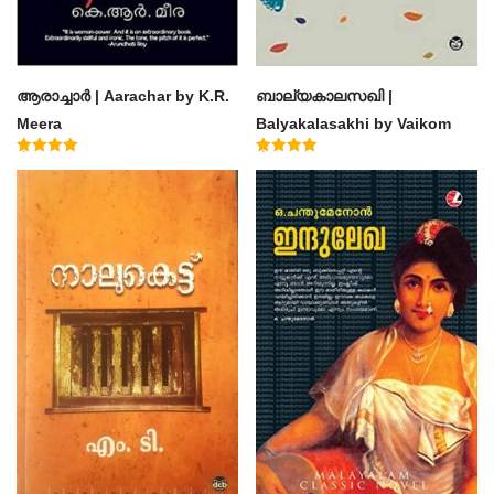
ആരാച്ചാര്‍ | Aarachar by K.R.
ബാല്യകാലസഖി |
Meera
Balyakalasakhi by Vaikom
Muhammad Basheer
Rated
Rated
4.50
4.60
out of 5
out of 5