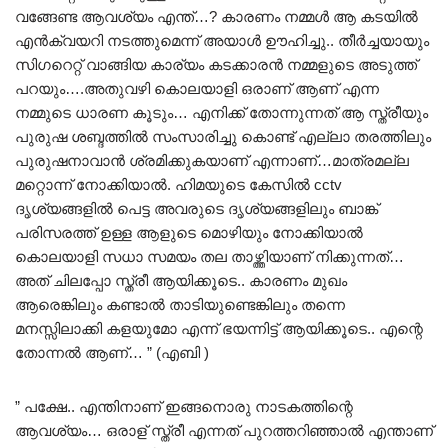
വങ്ങേണ്ട ആവശ്യം എന്ത്…? കാരണം നമ്മൾ ആ കടയിൽ
എൻക്വയറി നടത്തുമെന്ന് അയാൾ ഊഹിച്ചു.. തീർച്ചയായും
സിഗറെറ്റ് വാങ്ങിയ കാര്യം കടക്കാരൻ നമ്മളുടെ അടുത്ത്
പറയും….അതുവഴി കൊലയാളി ഒരാണ് ആണ് എന്ന
നമ്മുടെ ധാരണ കൂടും… എനിക്ക് തോന്നുന്നത് ആ സ്ത്രീയും
പുരുഷ ശബ്ദത്തിൽ സംസാരിച്ചു കൊണ്ട് എല്ലാ തരത്തിലും
പുരുഷനാവാൻ ശ്രമിക്കുകയാണ് എന്നാണ്…മാത്രമല്ല
മറ്റൊന്ന് നോക്കിയാൽ. ഹിമയുടെ കേസിൽ cctv
ദൃശ്യങ്ങളിൽ പെട്ട അവരുടെ ദൃശ്യങ്ങളിലും ബാങ്ക്
പരിസരത്ത് ഉള്ള ആളുടെ മൊഴിയും നോക്കിയാൽ
കൊലയാളി സധാ സമയം തല താഴ്ത്തിയാണ് നിക്കുന്നത്…
അത് ചിലപ്പോ സ്ത്രീ ആയിക്കൂടെ.. കാരണം മുഖം
ആരെങ്കിലും കണ്ടാൽ താടിയുണ്ടെങ്കിലും തന്നെ
മനസ്സിലാക്കി കളയുമോ എന്ന് ഭയന്നിട്ട് ആയിക്കൂടെ.. എന്റെ
തോന്നൽ ആണ്… ” (എബി )
” പക്ഷേ.. എന്തിനാണ് ഇങ്ങനൊരു നാടകത്തിന്റെ
ആവശ്യം… ഒരാള് സ്ത്രീ എന്നത് പുറത്തറിഞ്ഞാൽ എന്താണ്