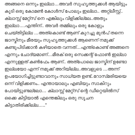
അങ്ങനെ ഒന്നും ഇല്ലാ…അവർ സുഹൃത്തുക്കൾ ആയിട്ടും
കൂടി ഒരു കോമൺ കോൾസ് പോലും ഇല്ലാ.. അറ്റ്ലീസ്റ്റ്..
ക്ലാസ്സ്‌ മേറ്റ്സ് നെ എങ്കിലും വിളിക്കില്ലേ..അതും
ഇല്ലാ….എന്തിന്.. അവർ തമ്മിലും ഒരു കോളും
ചെയ്തിട്ടില്ല …അത്കൊണ്ട് ആണ് കുറച്ചു മുൻപ് തന്നെ
ജാസ്മിനും മീരയും സുഹൃത്തുക്കൾ ആണെന് നമുക്ക്
കണ്ടുപിടിക്കാൻ കഴിയാതെ വന്നത്…എന്ത്കൊണ്ട് അങ്ങനെ
എന്നും ചോദ്യമാണ്…മീരക് ഒരു സെക്കന്റ്‌ ഫോൺ ഇല്ലാ
എന്നുള്ളത് കൺഫേം ആണ്.. അത്പോലെ ജാസ്മിന് ഉണ്ടോ
ഇല്ലയോ എന്ന് നമുക്ക് അറിയില്ല..അവളുടെ …അന്ന്
ഉപയോഗിച്ചിട്ടുണ്ടാവാനും സാധ്യത ഉണ്ട്..റോസ്‌മരിയയെ
ഒന്ന് വിളിക്കണം.. എന്തായാലും എബിയും സാകിറും
പോയിട്ടുണ്ടല്ലോ… ക്ലാസ്സ്‌ മേറ്റ്സ് ന്റെ ഡീറ്റെയിൽസ്
ഒക്കെ കിട്ടിയാൽ എന്തെങ്കിലും ഒരു സൂചന
കിട്ടാതിരിക്കില്ല…..”