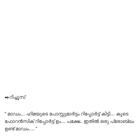
✒️റിച്ചൂസ്
” മാഡം… ഹിമയുടെ പോസ്റ്റുമാർട്ടം റിപ്പോർട്ട്‌ കിട്ടി… കൂടെ
ഫോറൻസിക് റിപ്പോർട്ട്‌ ഉം… പക്ഷേ.. ഇതിൽ ഒരു പ്രോബ്ലം
ഉണ്ട് മാഡം…. ”