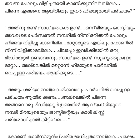
തവണ പോലും വിളിച്ചതായി കാണിക്കുന്നില്ലല്ലോ…
പിന്നെ എങ്ങനെ ആയിരിക്കും ഇവർ ഹിമയുമായി പരിചയം? ”
” അതിനു രണ്ട് സാധ്യതകൾ ഉണ്ട്….ഒന്ന് മീരയും ജാസ്മിയും
അവരുടെ പേർസണൽ നമ്പറിൽ നിന്ന് ഒരിക്കൽ പോലും
ഹിമയെ വിളിച്ചു കാണില്ല…മാറ്റാരുടെ എങ്കിലും ഫോണിൽ
നിന്ന് വിളിക്കാമല്ലോ….ചിലപ്പോ ഇവർക്കിടയിൽ ഒരു
മീഡിയേറ്റർ ഉണ്ടാവാനും സാധ്യത ഉണ്ട്..സുഹൃത്തുകളോ
മറ്റോ… അല്ലെങ്കിൽ മറ്റൊന്ന് ഹിമയുടെ പാർലറിൽ
വെച്ചുള്ള പരിജയം ആയിക്കൂടെ…..”
” അതും ശരിയാണല്ലോ..മിക്കവാറും പാർലറിൽ വെച്ചുള്ള
പരിചയം ആയിരിക്കണം….അല്ലെങ്കിൽ പിന്നെ
അങ്ങനൊരു മീഡിയേറ്റർ ഉണ്ടങ്കിൽ ആ വ്യക്തിയുടെ
നമ്പർ മീരയുടെയും ജാസ്മിന്റെയും കാൾ ലിസ്റ്റ്
പരിശോധിച്ചാൽ കിട്ടില്ലേ…. ”
” കോമൺ കാൾസ് മുൻപ് പരിശോധിച്ചതാണല്ലോ…പക്ഷേ..