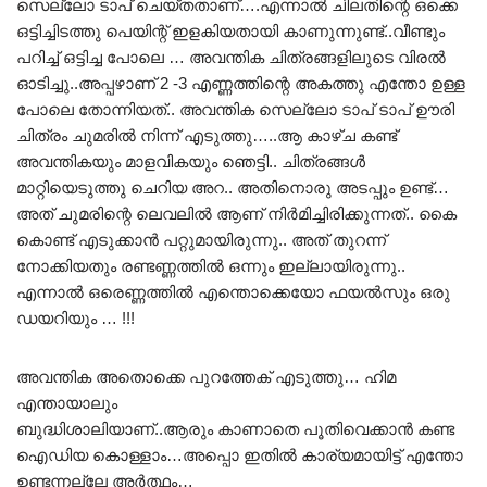
സെല്ലോ ടാപ് ചെയ്തതാണ്….എന്നാൽ ചിലതിന്റെ ഒക്കെ
ഒട്ടിച്ചിടത്തു പെയിന്റ് ഇളകിയതായി കാണുന്നുണ്ട്..വീണ്ടും
പറിച്ച് ഒട്ടിച്ച പോലെ … അവന്തിക ചിത്രങ്ങളിലുടെ വിരൽ
ഓടിച്ചു..അപ്പഴാണ് 2 -3 എണ്ണത്തിന്റെ അകത്തു എന്തോ ഉള്ള
പോലെ തോന്നിയത്.. അവന്തിക സെല്ലോ ടാപ് ടാപ് ഊരി
ചിത്രം ചുമരിൽ നിന്ന് എടുത്തു…..ആ കാഴ്ച കണ്ട്
അവന്തികയും മാളവികയും ഞെട്ടി.. ചിത്രങ്ങൾ
മാറ്റിയെടുത്തു ചെറിയ അറ.. അതിനൊരു അടപ്പും ഉണ്ട്…
അത് ചുമരിന്റെ ലെവലിൽ ആണ് നിർമിച്ചിരിക്കുന്നത്.. കൈ
കൊണ്ട് എടുക്കാൻ പറ്റുമായിരുന്നു.. അത് തുറന്ന്
നോക്കിയതും രണ്ടണ്ണത്തിൽ ഒന്നും ഇല്ലായിരുന്നു..
എന്നാൽ ഒരെണ്ണത്തിൽ എന്തൊക്കെയോ ഫയൽസും ഒരു
ഡയറിയും … !!!
അവന്തിക അതൊക്കെ പുറത്തേക് എടുത്തു… ഹിമ
എന്തായാലും
ബുദ്ധിശാലിയാണ്..ആരും കാണാതെ പൂതിവെക്കാൻ കണ്ട
ഐഡിയ കൊള്ളാം…അപ്പൊ ഇതിൽ കാര്യമായിട്ട് എന്തോ
ഉണ്ടന്നല്ലേ അർത്ഥം…