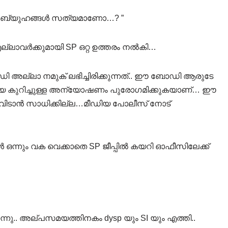
്ന അബ്യുഹങ്ങൾ സത്യമാണോ…? ”
ലാവർക്കുമായി SP ഒറ്റ ഉത്തരം നൽകി…
ി അല്ലാ നമുക് ലഭിച്ചിരിക്കുന്നത്.. ഈ ബോഡി ആരുടേ
മീരയേ കുറിച്ചുള്ള അന്യോഷണം പുരോഗമിക്കുകയാണ്… ഈ
ിടാൻ സാധിക്കില്ല…മീഡിയ പോലീസ് നോട്
 ഒന്നും വക വെക്കാതെ SP ജീപ്പിൽ കയറി ഓഫീസിലേക്ക്
നു.. അല്പസമയത്തിനകം dysp യും SI യും എത്തി..