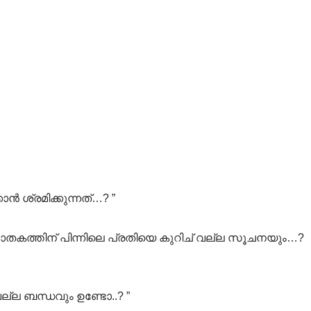
ാൻ ശ്രമിക്കുന്നത്…? ”
തകത്തിന് പിന്നിലെ പ്രതിയെ കുറിച് വല്ല സൂചനയും…?
വല്ല ബന്ധവും ഉണ്ടോ..? ”