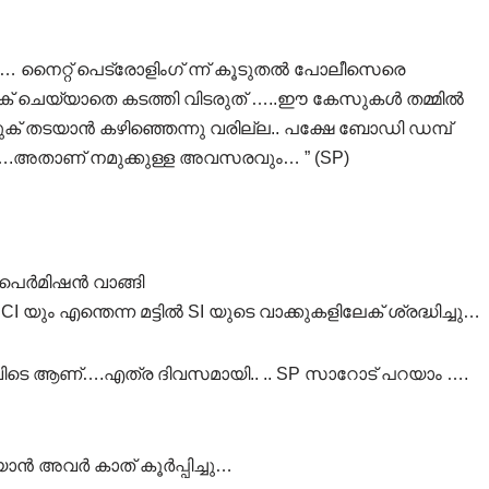
… നൈറ്റ്‌ പെട്രോളിംഗ് ന്ന് കൂടുതൽ പോലീസെരെ
െക് ചെയ്യാതെ കടത്തി വിടരുത് …..ഈ കേസുകൾ തമ്മിൽ
ുക് തടയാൻ കഴിഞ്ഞെന്നു വരില്ല.. പക്ഷേ ബോഡി ഡമ്പ്
റൂ….അതാണ് നമുക്കുള്ള അവസരവും… ” (SP)
െ പെർമിഷൻ വാങ്ങി
ും എന്തെന്ന മട്ടിൽ SI യുടെ വാക്കുകളിലേക് ശ്രദ്ധിച്ചു…
ണ്….എത്ര ദിവസമായി.. .. SP സാറോട് പറയാം ….
ാൻ അവർ കാത് കൂർപ്പിച്ചു…