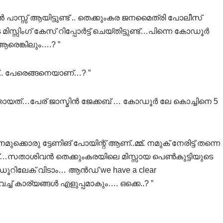
പാസ്സ് ആയിട്ടുണ്ട് .. തെക്കുംകര ജനമൈത്രി പോലീസ്
സ്സിംഗ്‌ കേസ് റിപ്പോർട്ട്‌ ചെയ്തിട്ടുണ്ട്…പിന്നെ കോഡൂർ
രെങ്കിലും….? ”
ത്.. പേരെങ്ങനെയാണ്…? ”
ായത്…പേര് ജാസ്മിൻ ജേക്കബ് … കോഡൂർ ലേ കൊച്ചിനെ 5
മുക്കൊരു ട്ടേണിങ് പോയിന്റ് ആണ്..മ്മ്. നമുക് നേരിട്ട് തന്നെ
യ്…സതാശിവൻ തെക്കുംകരയിലെ മിസ്സായ പെൺകുട്ടിയുടെ
കോഡൂറിലേക് വിടാം… ആൻഡ് we have a clear
ച്ച് കാര്യങ്ങൾ എളുപ്പമാകും…. ഒക്കെ..? ”