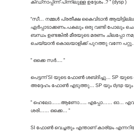
കിഡ്നാപ്പിന്ന് പിന്നിലുള്ള ഉദ്ദേശം .? ” (dysp )
“സീ… നമ്മൾ പ്രതീക്ഷ കൈവിടാൻ ആയിട്ടില്ല
ഏർപ്പാടാക്കണം.പകലും ഒരു വണ്ടി പോലും ച
ബന്ധം ഉണ്ടങ്കിൽ മീരയുടെ മരണം ചിലപ്പോ നമ
ചെയ്യാൻ കൊലയാളിക്ക് പുറത്തു വന്നേ പറ്
” ഒക്കെ സർ…. ”
പെട്ടന്ന് SI യുടെ ഫോൺ ശബ്‌ദിച്ചു… SP യുട
അദ്ദേഹം ഫോൺ എടുത്തു… SP യും dysp യും CI യ
” ഹെലോ……ആണോ….. എപ്പോ…… ഓ… എവിടെ ആ
ശരി…… ഒക്കെ… ”
SI ഫോൺ വെച്ചതും എന്താണ് കാര്യം എന്നറിയ