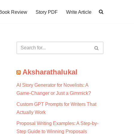
Book Review
Story PDF
Write Article
Aksharathalukal
AI Story Generator for Novelists: A
Game-Changer or Just a Gimmick?
Custom GPT Prompts for Writers That
Actually Work
Proposal Writing Examples: A Step-by-
Step Guide to Winning Proposals