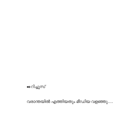
✒️റിച്ചൂസ്
വരാന്തയിൽ എത്തിയതും മീഡിയ വളഞ്ഞു….