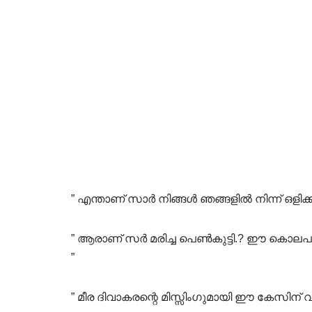
” എന്താണ് സാർ നിങ്ങൾ ഞങ്ങളിൽ നിന്ന് ഒളിക്ക
” ആരാണ് സർ മരിച്ച പെൺകുട്ടി.? ഈ കൊലപാ
”
” മീര ദിവാകരന്റെ മിസ്സിംഗുമായി ഈ കേസിന് 