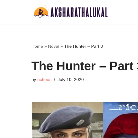
Skip
to
content
Home
»
Novel
»
The Hunter – Part 3
The Hunter – Part 
by
richoos
July 10, 2020