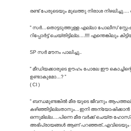
രണ്ട് പേരുടെയും മുഖത്തു നിരാശ നിഴലിച്ചു
” സർ…തൊട്ടടുത്തുള്ള എല്ലാ പോലീസ് സ്റ്റേ
റിപ്പോർട്ട്‌ ചെയ്തിട്ടില്ല….!!!! എന്തെങ്കിലും കി
SP സർ മൗനം പാലിച്ചു..
” മീഡിയക്കാരുടെ ഊഹം പോലേ ഈ കൊച്ചിന്റെ 
ഉണ്ടാകുമോ…? ”
( CI )
” ബന്ധമുണ്ടങ്കിൽ മീര യുടെ ജീവനും ആപത്ത
കഴിഞ്ഞിട്ടില്ലതാനും…ഇനി അന്യോഷിക്കാൻ ഒ
ഒന്നുമില്ല….പിന്നെ മീര വർക്ക്‌ ചെയ്ത ഹോ
അഭിപ്രായങ്ങൾ ആണ് പറഞ്ഞത്..എവിടെയും ഒരു 