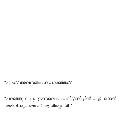
“എഹ്‌? അവനങ്ങനെ പറഞ്ഞോ?!”
“പറഞ്ഞു ലച്ചു.. ഇന്നലെ വൈകീട്ട് ബീച്ചിൽ വച്ച്.. ഞാൻ
ശരിയ്ക്കും ഷോക് ആയിപ്പോയി..”