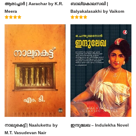
ആരാച്ചാര്‍ | Aarachar by K.R.
ബാല്യകാലസഖി |
Meera
Balyakalasakhi by Vaikom
Muhammad Basheer
Rated
Rated
4.50
4.60
out of 5
out of 5
നാലുകെട്ട് | Naalukettu by
ഇന്ദുലേഖ – Indulekha Novel
M.T. Vasudevan Nair