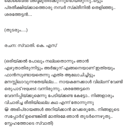
മൊബൈൽ ശബ്ദമുതിർക്കുന്നുണ്ടായിരുന്നു..ഒട്ടും
പ്രതീക്ഷിയ്ക്കാത്തൊരു നമ്പർ സ്‌ക്രീനിൽ തെളിഞ്ഞു..
ശരത്തേട്ടൻ…
(തുടരും….)
രചന: സ്വാതി. കെ. എസ്
(ഒരിയ്ക്കൽ പോലും നല്ലതൊന്നും ഞാൻ
എഴുതാതിരുന്നിട്ടും അർജുന് എങ്ങനെയാണ് ഇത്രയും
ഫാൻസുണ്ടായതെന്നു എത്ര ആലോചിച്ചിട്ടും
മനസ്സിലാവുന്നതേയില്ല… നായകനേക്കാൾ വില്ലന് വേണ്ടി
ഒരുപാട് request വന്നിരുന്നു.. ശരത്തേട്ടനെ
വേദനിപ്പിയ്ക്കുമെന്നു പേടിയ്ക്കണ്ട കേട്ടോ.. നിങ്ങളാരും
വിചാരിച്ച രീതിയിലല്ല കഥ എന്ന് തോന്നുന്നു
😀
അഭിപ്രായങ്ങൾ അറിയിക്കാൻ മറക്കരുതേ.. നിങ്ങളുടെ
സപ്പോർട് ഉണ്ടെങ്കിൽ മാത്രമേ ഞാൻ തുടർന്നെഴുതു..
സ്നേഹത്തോടെ സ്വാതി)