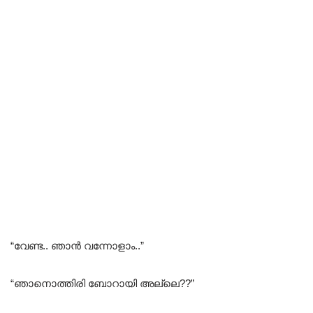
“വേണ്ട.. ഞാൻ വന്നോളാം..”
“ഞാനൊത്തിരി ബോറായി അല്ലെ??”