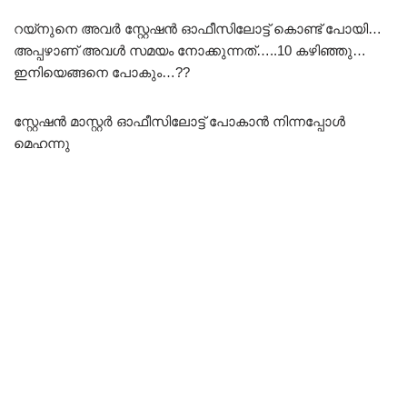
റയ്നുനെ അവർ സ്റ്റേഷൻ ഓഫീസിലോട്ട് കൊണ്ട് പോയി…
അപ്പഴാണ് അവൾ സമയം നോക്കുന്നത്…..10 കഴിഞ്ഞു…
ഇനിയെങ്ങനെ പോകും…??
സ്റ്റേഷൻ മാസ്റ്റർ ഓഫീസിലോട്ട് പോകാൻ നിന്നപ്പോൾ
മെഹന്നു