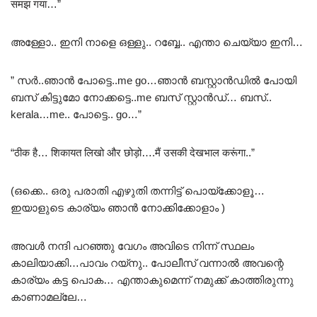
समझ गया…”
അള്ളോ.. ഇനി നാളെ ഒള്ളു.. റബ്ബേ.. എന്താ ചെയ്യാ ഇനി…
” സർ..ഞാൻ പോട്ടെ..me go…ഞാൻ ബസ്റ്റാൻഡിൽ പോയി
ബസ് കിട്ടുമോ നോക്കട്ടെ..me ബസ് സ്റ്റാൻഡ്… ബസ്..
kerala…me.. പോട്ടെ.. go…”
“ठीक है… शिकायत लिखो और छोड़ो….मैं उसकी देखभाल करूंगा..”
(ഒക്കെ.. ഒരു പരാതി എഴുതി തന്നിട്ട് പൊയ്ക്കോളൂ…
ഇയാളുടെ കാര്യം ഞാൻ നോക്കിക്കോളാം )
അവൾ നന്ദി പറഞ്ഞു വേഗം അവിടെ നിന്ന് സ്ഥലം
കാലിയാക്കി…പാവം റയ്നു.. പോലീസ് വന്നാൽ അവന്റെ
കാര്യം കട്ട പൊക… എന്താകുമെന്ന് നമുക്ക് കാത്തിരുന്നു
കാണാമല്ലേ…