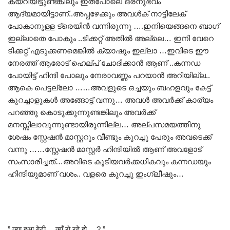
കയറിയിട്ടുണ്ടങ്കിലും ഇത്പോലെ ഒരനുഭവം
ആദ്യമായിട്ടാണ്..അപ്പഴേക്കും അവൾക് നാട്ടിലേക്
പോകാനുള്ള ട്രെയിൻ വന്നിരുന്നു ….ഇനിയെങ്ങനെ ബാഗ്
ഇല്ലാതെ പോകും ..ടിക്കറ്റ് അതിൽ അല്ലെ… ഇനി വേറെ
ടിക്കറ്റ് എടുക്കണമെങ്കിൽ ക്യാഷും ഇല്ലാ …ഇവിടെ ഈ
നേരത്ത് ആരോട് ഹെല്പ് ചോദിക്കാൻ ആണ് ..കന്നഡ
പോയിട്ട് ഹിന്ദി പോലും നേരാവണ്ണം പറയാൻ അറിയില്ല..
ആകെ പെട്ടല്ലോ ……അവളുടെ ഒച്ചയും ബഹളവും കേട്ട്
കുറച്ചാളുകൾ അങ്ങോട്ട് വന്നു… അവൾ അവർക്ക് കാര്യം
പറഞ്ഞു കൊടുക്കുന്നുണ്ടങ്കിലും അവർക്ക്
മനസ്സിലാവുന്നുണ്ടായിരുന്നില്ല… അല്പസമയത്തിനു
ശേഷം സ്റ്റേഷൻ മാസ്റ്ററും വീണ്ടും കുറച്ചു പേരും അവടെക്ക്
വന്നു ……സ്റ്റേഷൻ മാസ്റ്റർ ഹിന്ദിയിൽ ആണ് അവളോട്
സംസാരിച്ചത്…അവിടെ കൂടിയവർക്കധികവും കന്നഡയും
ഹിന്ദിയുമാണ് വശം.. വളരെ കുറച്ചു ഇംഗ്ലീഷും…
” क्या हुआ बेटी… क्यूँ रो रहे हो….? ”