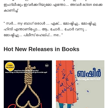
ഇംഗ്ലീഷും ഇവർക്കറിയുമോ എന്തോ… അവൾ action ഒക്കെ
കാണിച്ച്
” സർ… my ബാഗ് ഒരാൾ … ഏക്… മോഷ്ടിച്ചു.. മോഷ്ടിച്ചു
ഹിന്ദി എന്താണിപ്പോ… ആ.. ചോർ… ചോർ വന്നു ..
മോഷ്ടിച്ചു… പ്ലീസ് ഹെല്പ്… me.. ”
Hot New Releases in Books