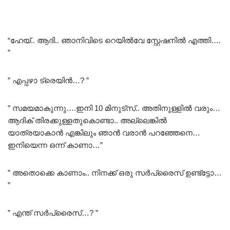
“ഹേയ്.. ആദി.. ഞാനിവിടെ റെയിൽവേ സ്റ്റേഷനിൽ എത്തി….
”
” എപ്പഴാ ട്രെയിൻ…? ”
” സമയമാകുന്നു….ഇനി 10 മിനുട്സ്.. അതിനുള്ളിൽ വരും…
ആദിക് തിരക്കുള്ളതുകൊണ്ടാ.. അല്ലെങ്കിൽ
യാത്രയാകാൻ എങ്കിലും ഞാൻ വരാൻ പറഞ്ഞേനെ…
ഇനിയെന്ന ഒന്ന് കാണാ…”
” അതൊക്കെ കാണാം.. നിനക്ക് ഒരു സർപ്രൈസ് ഉണ്ട്ട്ടോ…
”
” എന്ത് സർപ്രൈസ്…? ”