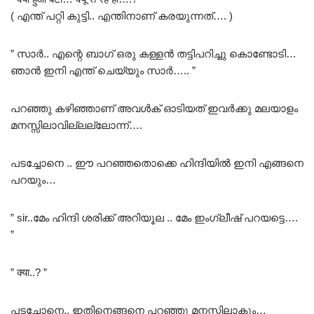
( എന്ത് പറ്റി കുട്ടി.. എന്തിനാണ് കരയുന്നത്…. )
” സാർ.. എന്റെ ബാഗ് ഒരു കള്ളൻ തട്ടിപറിച്ചു കൊണ്ടോടി…
ഞാൻ ഇനി എന്ത് ചെയ്യും സാർ….. ”
പറഞ്ഞു കഴിഞ്ഞാണ് അവൾക് ഓടിയത് ഇവർക്കു മലയാളം
മനസ്സിലാവില്ലല്ലോന്ന്….
പടച്ചോനെ .. ഈ പറഞ്ഞതൊക്കെ ഹിന്ദിയിൽ ഇനി എങ്ങനെ
പറയും…
” sir..മേം ഹിന്ദി ശരിക്ക് അറിയൂല .. മേം ഇംഗ്ലീഷ് പറയട്ടെ….
”
” क्या..? ”
പടച്ചോനെ.. ഇതിനെങ്ങനെ പറഞ്ഞു മനസ്സിലാകും…