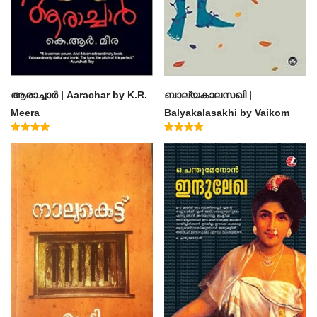
ആരാച്ചാര്‍ | Aarachar by K.R.
ബാല്യകാലസഖി |
Meera
Balyakalasakhi by Vaikom
Muhammad Basheer
Rated
Rated
4.50
4.60
out of 5
out of 5