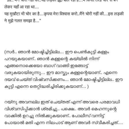
लेकर यहाँ आ रहा था…
यह मुखौटा भी चोर का है…कृपया मेरा विश्वास करो..मैंने चोरी नहीं की…इस लड़की
ने मुझे गलत समझा है…”
(സർ.. ഞാൻ മോഷ്ടിച്ചിട്ടില്ല… ഈ പെൺകുട്ടി കള്ളം
പറയുകയാണ്.. ഞാൻ കള്ളന്റെ കയ്യിൽ നിന്ന്
എങ്ങനൊക്കെയോ ബാഗ് വാങ്ങി ഇങ്ങോട്ട്
വരുകയായിരുന്നു… ഈ മാസ്കും കള്ളന്റെയാണ്.. എന്നെ
ദയവ് ചെയ്ത് വിഷ്വസിക്കണം… ഞാൻ മോഷ്ടിച്ചിട്ടില്ല.. ഈ
കുട്ടി എന്നെ തെറ്റിദ്ധരിച്ചിരിക്കുകയാണ്… )
റയ്നു അവനല്ല ഇത് ചെയ്തത് എന്ന് അവരെ പരമാവധി
വിശ്വസിപ്പിക്കാൻ ശ്രമിച്ചു.. പക്ഷെ.. അവർ മെഹന്നുന്റെ
വാക്കിൽ ഉറച്ചു നിൽക്കുകയാണ്.. പോലീസ് വന്നിട്ട്
പോയാൽ മതി എന്ന നിലപാട് ആണ് അവർ സ്വീകരിച്ചത്….