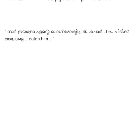
” സർ ഇയാളാ എന്റെ ബാഗ് മോഷ്ടിച്ചത്…ചോർ.. he.. പിടിക്ക്
അയാളെ…catch him…”