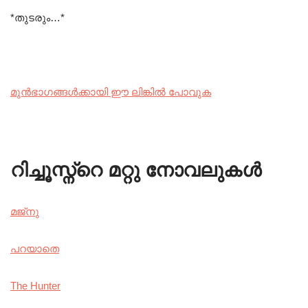
*തുടരും…*
മുൻഭാഗങ്ങൾക്കായി ഈ ലിങ്കിൽ പോവുക
റിച്ചൂസ്ന്റെ മറ്റു നോവലുകൾ
മജ്നു
പറയാതെ
The Hunter