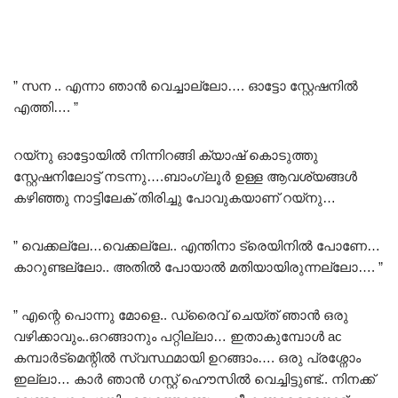
” സന .. എന്നാ ഞാൻ വെച്ചാല്ലോ…. ഓട്ടോ സ്റ്റേഷനിൽ
എത്തി…. ”
റയ്നു ഓട്ടോയിൽ നിന്നിറങ്ങി ക്യാഷ് കൊടുത്തു
സ്റ്റേഷനിലോട്ട് നടന്നു….ബാംഗ്ലൂർ ഉള്ള ആവശ്യങ്ങൾ
കഴിഞ്ഞു നാട്ടിലേക് തിരിച്ചു പോവുകയാണ് റയ്നു…
” വെക്കല്ലേ…വെക്കല്ലേ.. എന്തിനാ ട്രെയിനിൽ പോണേ…
കാറുണ്ടല്ലോ.. അതിൽ പോയാൽ മതിയായിരുന്നല്ലോ…. ”
” എന്റെ പൊന്നു മോളെ.. ഡ്രൈവ് ചെയ്ത് ഞാൻ ഒരു
വഴിക്കാവും..ഒറങ്ങാനും പറ്റില്ലാ… ഇതാകുമ്പോൾ ac
കമ്പാർട്മെന്റിൽ സ്വസ്ഥമായി ഉറങ്ങാം…. ഒരു പ്രശ്നോം
ഇല്ലാ… കാർ ഞാൻ ഗസ്റ്റ് ഹൌസിൽ വെച്ചിട്ടുണ്ട്.. നിനക്ക്