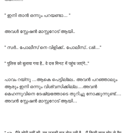
” ഇനി താൻ ഒന്നും പറയണ്ടാ… ”
അവൾ സ്റ്റേഷൻ മാസ്റ്ററോട് ആയി..
” സർ.. പോലീസ് നെ വിളിക്ക്.. പോലീസ്.. call…”
” पुलिस को बुलाया गया है.. वे दस मिनट में पहुंच जाएंगे..”
പാവം റയ്നു …ആകെ പെട്ടില്ലേ.. അവൻ പറഞ്ഞാലും
ആരും ഇനി ഒന്നും വിശ്വസിക്കില്ല….അവൻ
മെഹന്നുവിനെ ദേഷ്യത്തോടെ തുറിച്ചു നോക്കുന്നുണ്ട്….
അവൻ സ്റ്റേഷൻ മാസ്റ്ററോട് ആയി…
” sir.. मैंने चोरी नहीं की..यह लड़की झूठ बोल रही है…मैं किसी तरह चोर से बैग