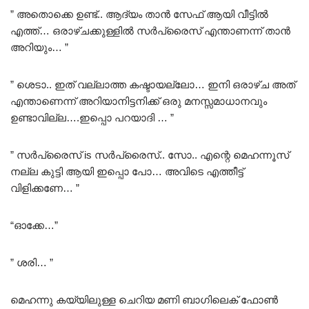
” അതൊക്കെ ഉണ്ട്.. ആദ്യം താൻ സേഫ് ആയി വീട്ടിൽ
എത്ത്… ഒരാഴ്ചക്കുള്ളിൽ സർപ്രൈസ് എന്താണന്ന് താൻ
അറിയും… ”
” ശെടാ.. ഇത് വല്ലാത്ത കഷ്ടായല്ലോ… ഇനി ഒരാഴ്ച അത്
എന്താണെന്ന് അറിയാനിട്ടനിക്ക് ഒരു മനസ്സമാധാനവും
ഉണ്ടാവില്ല….ഇപ്പൊ പറയാദി … ”
” സർപ്രൈസ് is സർപ്രൈസ്.. സോ.. എന്റെ മെഹന്നൂസ്
നല്ല കുട്ടി ആയി ഇപ്പൊ പോ… അവിടെ എത്തീട്ട്
വിളിക്കണേ… ”
“ഓക്കേ…”
” ശരി… ”
മെഹന്നു കയ്യിലുള്ള ചെറിയ മണി ബാഗിലെക് ഫോൺ