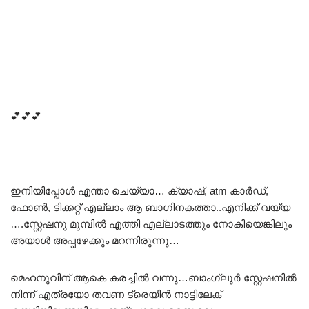
💕💕💕
ഇനിയിപ്പോൾ എന്താ ചെയ്യാ… ക്യാഷ്, atm കാർഡ്,
ഫോൺ, ടിക്കറ്റ് എല്ലാം ആ ബാഗിനകത്താ..എനിക്ക് വയ്യ
….സ്റ്റേഷനു മുമ്പിൽ എത്തി എല്ലാടത്തും നോകിയെങ്കിലും
അയാൾ അപ്പഴേക്കും മറന്നിരുന്നു…
മെഹനുവിന് ആകെ കരച്ചിൽ വന്നു…ബാംഗ്ലൂർ സ്റ്റേഷനിൽ
നിന്ന് എത്രയോ തവണ ട്രെയിൻ നാട്ടിലേക്