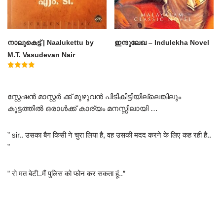
നാലുകെട്ട് | Naalukettu by
ഇന്ദുലേഖ – Indulekha Novel
M.T. Vasudevan Nair
Rated
5.00
out of 5
സ്റ്റേഷൻ മാസ്റ്റർ ക്ക് മുഴുവൻ പിടികിട്ടിയില്ലെങ്കിലും
കൂട്ടത്തിൽ ഒരാൾക്ക് കാര്യം മനസ്സിലായി …
” sir.. उसका बैग किसी ने चुरा लिया है, वह उसकी मदद करने के लिए कह रही है..
”
” रो मत बेटी..मैं पुलिस को फोन कर सकता हूं..”