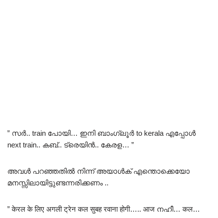
” സർ.. train പോയി… ഇനി ബാംഗ്ലൂർ to kerala എപ്പോൾ
next train.. കബ്.. ട്രെയിൻ.. കേരള… ”
അവൾ പറഞ്ഞതിൽ നിന്ന് അയാൾക് എന്തൊക്കെയോ
മനസ്സിലായിട്ടുണ്ടന്നരിക്കണം ..
” केरल के लिए अगली ट्रेन कल सुबह रवाना होगी….. आज നഹീ… कल…