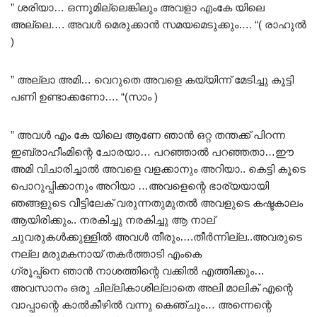
” ശരിയാ… ഒന്നുമില്ലെങ്കിലും അവളാ എംകേ യിലെ
അല്ലെ…. അവൾ മെരുക്കാൻ സമയമെടുക്കും…. “( രാഹുൽ
)
” അല്ലാ അമി… വെറുതെ അവളെ കയ്യിന്ന് മേടിച്ചു കൂട്ടി
പണി ഉണ്ടാക്കണോ…. “(സാം )
” അവൾ എം കേ യിലെ ആണേ ഞാൻ ഒറ്റ തന്തക്ക് പിറന്ന
ഇബ്രാഹീംമിന്റെ ചോരയാ… പറഞ്ഞാൽ പറഞ്ഞതാ…ഈ
അമി വിചാരിച്ചാൽ അവളെ വളക്കാനും അറിയാ.. കെട്ടി കൂടെ
പൊറുപ്പിക്കാനും അറിയാ …അവളെന്റെ ഭാര്യയായി
ഞങ്ങളുടെ വീട്ടിലേക് വരുന്നതുമുതൽ അവളുടെ കഷ്ടകാലം
ആയിരിക്കും.. നരകിച്ചു നരകിച്ചു ആ നാല്
ചുവരുകൾക്കുള്ളിൽ അവൾ തീരും….തീർന്നില്ല..അവരുടെ
നല്ല മരുമകനായ് തകർത്താടി എംകെ
ഗ്രൂപ്പ്‌നെ ഞാൻ നാശത്തിന്റെ വക്കിൽ എത്തിക്കും…
അവസാനം ഒരു ചില്ലികാശില്ലാതെ അലി മാലിക് എന്റെ
വാപ്പാന്റെ കാൽകീഴിൽ വന്നു കെഞ്ചും… അന്നെന്റെ