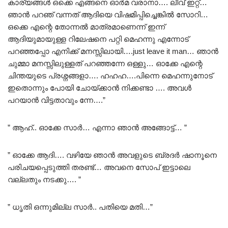
കാര്യങ്ങൾ ഒക്കെ എങ്ങനെ ഓർമ വരാനാ…. ലീവ് ഇറ്റ്…
ഞാൻ പറഞ് വന്നത് ആദിയെ വിഷമിപ്പിച്ചെങ്കിൽ സോറി…
ഒക്കെ എന്റെ തോന്നൽ മാത്രമാണെന്ന് ഇന്ന്
ആദിയുമായുള്ള റിലേഷനെ പറ്റി മെഹന്നു എന്നോട്
പറഞ്ഞപ്പോ എനിക്ക് മനസ്സിലായി….just leave it man… ഞാൻ
ചുമ്മാ മനസ്സിലുള്ളത് പറഞ്ഞന്നേ ഒള്ളു… ഓക്കേ എന്റെ
ചിന്തയുടെ പ്രശ്നങ്ങളാ…. ഹഹഹ….പിന്നെ മെഹന്നുനോട്‌
ഇതൊന്നും പോയി ചോയ്ക്കാൻ നിക്കണ്ടാ …. അവൾ
പറയാൻ വിട്ടതാവും ന്നേ….”
” ആഹ്.. ഓക്കേ സാർ… എന്നാ ഞാൻ അങ്ങോട്ട്… ”
” ഓക്കേ ആദി…. വഴിയേ ഞാൻ അവളുടെ ബ്രദർ ഷാനൂനെ
പരിചയപ്പെടുത്തി തരണ്ട്… അവനെ സോപ് ഇട്ടാലെ
വല്ലതും നടക്കു…. ”
” ധൃതി ഒന്നുമില്ല സാർ.. പതിയെ മതി…”