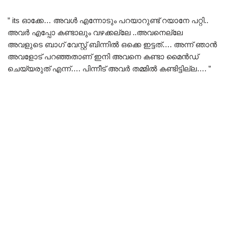
” its ഓക്കേ… അവൾ എന്നോടും പറയാറുണ്ട് റയാനേ പറ്റി..
അവർ എപ്പോ കണ്ടാലും വഴക്കല്ലേ ..അവനെല്ലേ
അവളുടെ ബാഗ് വേസ്റ്റ് ബിന്നിൽ ഒക്കെ ഇട്ടത്…. അന്ന് ഞാൻ
അവളോട് പറഞ്ഞതാണ് ഇനി അവനെ കണ്ടാ മൈൻഡ്
ചെയ്യരുത് എന്ന്…. പിന്നീട് അവർ തമ്മിൽ കണ്ടിട്ടില്ല…. ”