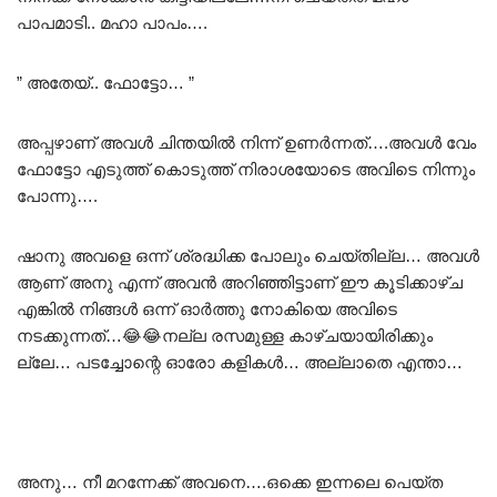
പാപമാടി.. മഹാ പാപം….
” അതേയ്.. ഫോട്ടോ… ”
അപ്പഴാണ് അവൾ ചിന്തയിൽ നിന്ന് ഉണർന്നത്….അവൾ വേം
ഫോട്ടോ എടുത്ത് കൊടുത്ത് നിരാശയോടെ അവിടെ നിന്നും
പോന്നു….
ഷാനു അവളെ ഒന്ന് ശ്രദ്ധിക്ക പോലും ചെയ്തില്ല… അവൾ
ആണ് അനു എന്ന് അവൻ അറിഞ്ഞിട്ടാണ് ഈ കൂടിക്കാഴ്ച
എങ്കിൽ നിങ്ങൾ ഒന്ന് ഓർത്തു നോകിയെ അവിടെ
നടക്കുന്നത്…😂😂നല്ല രസമുള്ള കാഴ്ചയായിരിക്കും
ല്ലേ… പടച്ചോന്റെ ഓരോ കളികൾ… അല്ലാതെ എന്താ…
അനു… നീ മറന്നേക്ക് അവനെ….ഒക്കെ ഇന്നലെ പെയ്ത