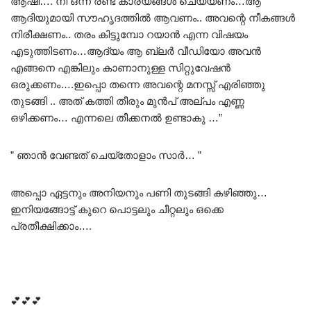
ആഷി…. നീ ഒന്ന് രണ്ട് കാര്യങ്ങൾ ചെയ്യണം…ആ
ആദിയുമായി സൗഹൃദത്തിൽ ആവണം.. അവന്റെ നീകങ്ങൾ
നിരീക്ഷണം.. തരം കിട്ടുമ്പോ റയാൻ എന്ന വിഷയം
എടുത്തിടണം…ആദ്യം ആ ബ്ലർ വീഡിയോ അവൻ
എങ്ങനെ എങ്കിലും കാണാനുള്ള സിറ്റുവേഷൻ
ഒരുക്കണം….ഇപ്പൊ തന്നെ അവന്റെ മനസ്സ് എരിഞ്ഞു
തുടങ്ങി .. അത് കത്തി തീരും മുൻപ് അല്പം എണ്ണ
ഒഴിക്കണം… എന്നലെ തീക്കനൽ ഉണ്ടാകു …”
” ഞാൻ വേണ്ടത് ചെയ്തോളാം സാർ… ”
അപ്പൊ ഏട്ടനും അനിയനും പണി തുടങ്ങി കഴിഞ്ഞു…
ഇനിയങ്ങോട്ട് കുറെ പൊട്ടലും ചീറ്റലും ഒക്കെ
പ്രതീക്ഷിക്കാം….
💕💕💕