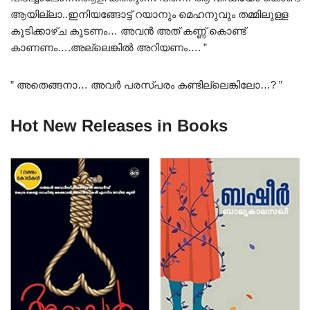
ആയില്ലാ..ഇനിയങ്ങോട്ട് റയാനും മെഹനുവും തമ്മിലുള്ള
കൂടിക്കാഴ്ച കൂടണം… അവൻ അത് കണ്ണ് കൊണ്ട്
കാണണം….അല്ലെങ്കിൽ അറിയണം…. ”
” അതെങ്ങനാ… അവർ പരസ്പരം കണ്ടില്ലെങ്കിലോ…? ”
Hot New Releases in Books