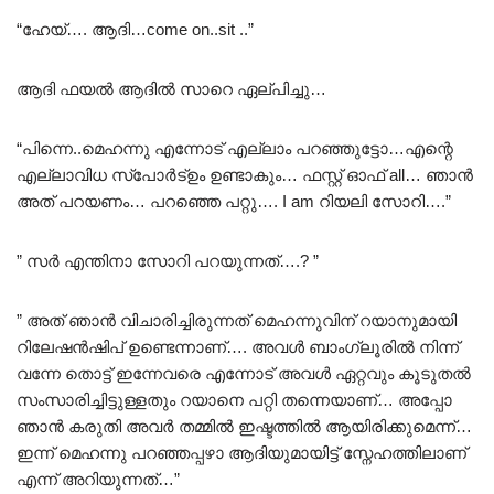
“ഹേയ്…. ആദി…come on..sit ..”
ആദി ഫയൽ ആദിൽ സാറെ ഏല്പിച്ചു…
“പിന്നെ..മെഹന്നു എന്നോട് എല്ലാം പറഞ്ഞുട്ടോ…എന്റെ
എല്ലാവിധ സ്‌പോർട്ഉം ഉണ്ടാകും… ഫസ്റ്റ് ഓഫ് all… ഞാൻ
അത് പറയണം… പറഞ്ഞെ പറ്റു…. I am റിയലി സോറി….”
” സർ എന്തിനാ സോറി പറയുന്നത്….? ”
” അത് ഞാൻ വിചാരിച്ചിരുന്നത് മെഹന്നുവിന് റയാനുമായി
റിലേഷൻഷിപ് ഉണ്ടെന്നാണ്…. അവൾ ബാംഗ്ലൂരിൽ നിന്ന്
വന്നേ തൊട്ട് ഇന്നേവരെ എന്നോട് അവൾ ഏറ്റവും കൂടുതൽ
സംസാരിച്ചിട്ടുള്ളതും റയാനെ പറ്റി തന്നെയാണ്… അപ്പോ
ഞാൻ കരുതി അവർ തമ്മിൽ ഇഷ്ടത്തിൽ ആയിരിക്കുമെന്ന്…
ഇന്ന് മെഹന്നു പറഞ്ഞപ്പഴാ ആദിയുമായിട്ട് സ്നേഹത്തിലാണ്
എന്ന് അറിയുന്നത്…”