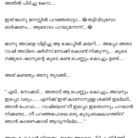
അതിൽ പിടിച്ചു കേറാ….
ഇത് ജാനു മനസ്സിൽ പറഞ്ഞതാട്ടാ…😂തട്ടിവിടുമ്പോ
ഓർക്കണം… ആരോടാ പറയുന്നേന്ന്…😂
ജാനു അവളെ വിളിച്ചു ആ ഷോപ്പിൽ കയറി…. അപ്പോ അതാ
റാഷി അവിടെ ഷർട്സ് നോക്കി കൊണ്ട് നിക്കുന്നു… കൂടെ
നമ്മുടെ ഷാനൂന്റെ കൂടെ കണ്ട പെണ്ണും കൊച്ചും ഉണ്ട്….
അത് കണ്ടതും അനു തുടങ്ങി…
” എടി.. നോക്കടി… അതാടി ആ പെണ്ണും കൊച്ചും..അവനും
ഇപ്പൊ വരും….. എനിക്ക് ഇത് കാണാനുള്ള ശക്തി ഇല്ലടി..
ഞാൻ പോവാ…. റാഷിയോട് നീ ഇപ്പൊ ഇതൊന്നും പറയാൻ
നിക്കണ്ടാ…നീ പറഞ്ഞപോലെ ഒരു കുടുംബകലഹത്തിന്
ഞാൻ കാരണക്കാരി ആവുന്നില്ല…. ”
അനു പോകാൻ നിന്നതും ജാനു അവളെ പിടിച്ചു നിർത്തി….