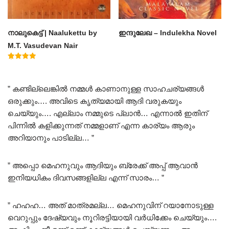
നാലുകെട്ട് | Naalukettu by
ഇന്ദുലേഖ – Indulekha Novel
M.T. Vasudevan Nair
Rated
5.00
out of 5
” കണ്ടില്ലെങ്കിൽ നമ്മൾ കാണാനുള്ള സാഹചര്യങ്ങൾ
ഒരുക്കും…. അവിടെ കൃത്യമായി ആദി വരുകയും
ചെയ്യും…. എല്ലാം നമ്മുടെ പ്ലാൻ… എന്നാൽ ഇതിന്
പിന്നിൽ കളിക്കുന്നത് നമ്മളാണ് എന്ന കാര്യം ആരും
അറിയാനും പാടില്ല… ”
” അപ്പൊ മെഹനുവും ആദിയും ബ്രേക്ക്‌ അപ്പ്‌ ആവാൻ
ഇനിയധികം ദിവസങ്ങളില്ല എന്ന് സാരം… ”
” ഹഹഹ… അത് മാത്രമല്ല… മെഹനുവിന് റയാനോടുള്ള
വെറുപ്പും ദേഷ്യവും നൂറിരട്ടിയായി വർധിക്കേം ചെയ്യും….