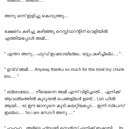
” അതെ… അതെ…. ”
അനു ഒന്ന് ഇളിച്ചു കൊടുത്തു…
ഭക്ഷണം കഴിച്ചു കഴിഞ്ഞു റെസ്റ്റ്വാറന്റിന് വെളിയിൽ
എത്തിയപ്പോൾ അമി…
” എന്താ അനു…ഫുഡ്‌ ഇഷടായില്ലേ.. ഒട്ടും കഴിച്ചില്ല…. ”
” ഉവ്വ് അമി…. Anyway thanku so much for this treat my chunk
bro…. ”
” ബ്രോയോ…. നീയെന്നെ അമി എന്ന് വിളിച്ചാതി… എനിക്ക്
ആവശ്യത്തിൽ കൂടുതൽ പെങ്ങള്മാർ ഉണ്ട്… List ഫിൽ
ആയി… ദാ ഈ ജാനൂനെ കൂടി കയറ്റിയപ്പോ… ഇനി സ്പേസ്
ഇല്ലാ…. So i am സോറി അനു…. ”
” ഹഹഹ…അമിടെ ഹ്യൂമർ സെൻസ് എനിക്ക് ഇഷ്ടായി…. Its