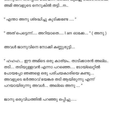
അമി അവളുടെ നെറുകിൽ തട്ടി…m..
” എന്താ അനു ശ്രദ്ധിച്ചു കുടിക്കണ്ടേ …. ”
” അത് പെട്ടെന്ന്…. അറിയാതെ…. I am ഓക്കേ… ” ( അനു )
അവൾ ജാനുവിനെ നോക്കി കണ്ണുരുട്ടി…
” ഹഹഹ… ഈ അമിടെ ഒരു കാര്യം.. താടിക്കാരൻ അല്ല..
തടി… തടിയുള്ളവൻ എന്നാ പറഞ്ഞെ…. ടോയ്‌ലെറ്റിൽ
പോയപ്പോ ഞങ്ങളെ ഒരു പരിചയകാരിയെ കണ്ടു…
അവളുടെ ഭർത്താവ് ഭയങ്കര തടി ആയിരുന്നു എന്ന്
പറയായിരുന്നു അവൾ… അല്ലെ അനു … ”
ജാനു ഒരുവിധത്തിൽ പറഞ്ഞു ഒപ്പിച്ചു…..