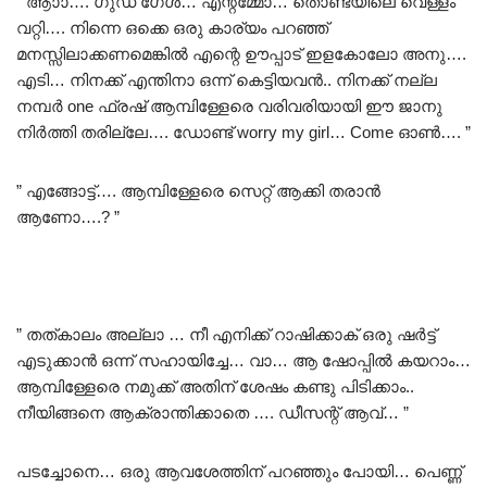
” ആാാ…. ഗുഡ് ഗേൾ… എന്റമ്മോ… തൊണ്ടയിലെ വെള്ളം
വറ്റി…. നിന്നെ ഒക്കെ ഒരു കാര്യം പറഞ്ഞ്
മനസ്സിലാക്കണമെങ്കിൽ എന്റെ ഊപ്പാട് ഇളകോലോ അനു….
എടി… നിനക്ക് എന്തിനാ ഒന്ന് കെട്ടിയവൻ.. നിനക്ക് നല്ല
നമ്പർ one ഫ്രഷ് ആമ്പിള്ളേരെ വരിവരിയായി ഈ ജാനു
നിർത്തി തരില്ലേ…. ഡോണ്ട് worry my girl… Come ഓൺ…. ”
” എങ്ങോട്ട്…. ആമ്പിള്ളേരെ സെറ്റ് ആക്കി തരാൻ
ആണോ….? ”
” തത്കാലം അല്ലാ … നീ എനിക്ക് റാഷിക്കാക് ഒരു ഷർട്ട്‌
എടുക്കാൻ ഒന്ന് സഹായിച്ചേ… വാ… ആ ഷോപ്പിൽ കയറാം…
ആമ്പിള്ളേരെ നമുക്ക് അതിന് ശേഷം കണ്ടു പിടിക്കാം..
നീയിങ്ങനെ ആക്രാന്തിക്കാതെ …. ഡീസന്റ് ആവ്… ”
പടച്ചോനെ… ഒരു ആവശേത്തിന് പറഞ്ഞും പോയി… പെണ്ണ്