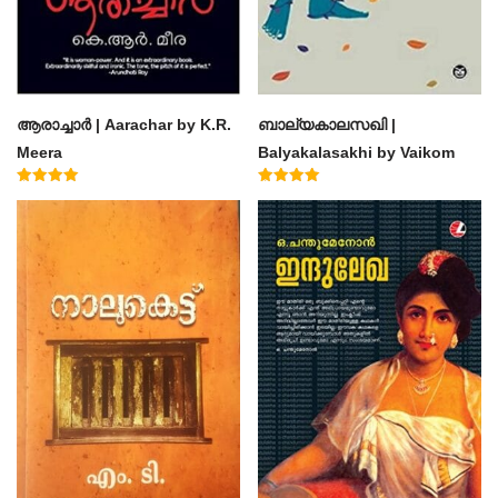
ആരാച്ചാര്‍ | Aarachar by K.R.
ബാല്യകാലസഖി |
Meera
Balyakalasakhi by Vaikom
Muhammad Basheer
Rated
Rated
4.50
4.60
out of 5
out of 5