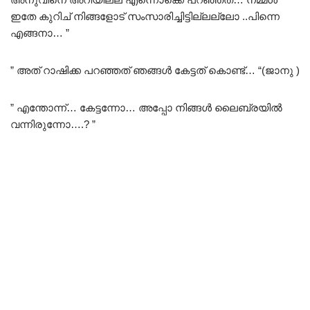
ഇതേ കുറിച് നിങ്ങളോട് സംസാരിച്ചിട്ടില്ലല്ലോ ..പിന്നെ
എങ്ങനാ… ”
” അത് റാഷിക്ക പറഞ്ഞത് ഞങ്ങൾ കേട്ടത് കൊണ്ട്… “(ജാനു )
” എന്തോന്ന്… കേട്ടന്നോ… അപ്പോ നിങ്ങൾ ലൈബ്രയിൽ
വന്നിരുന്നോ….? ”