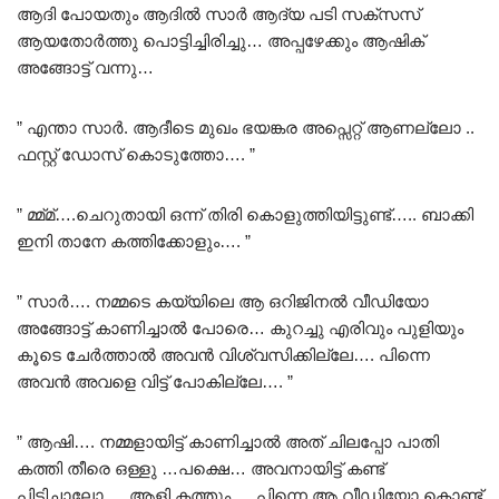
ആദി പോയതും ആദിൽ സാർ ആദ്യ പടി സക്സസ്
ആയതോർത്തു പൊട്ടിച്ചിരിച്ചു… അപ്പഴേക്കും ആഷിക്
അങ്ങോട്ട് വന്നു…
” എന്താ സാർ. ആദീടെ മുഖം ഭയങ്കര അപ്സെറ്റ് ആണല്ലോ ..
ഫസ്റ്റ് ഡോസ് കൊടുത്തോ…. ”
” മ്മ്മ്….ചെറുതായി ഒന്ന് തിരി കൊളുത്തിയിട്ടുണ്ട്….. ബാക്കി
ഇനി താനേ കത്തിക്കോളും…. ”
” സാർ…. നമ്മടെ കയ്യിലെ ആ ഒറിജിനൽ വീഡിയോ
അങ്ങോട്ട് കാണിച്ചാൽ പോരെ… കുറച്ചു എരിവും പുളിയും
കൂടെ ചേർത്താൽ അവൻ വിശ്വസിക്കില്ലേ…. പിന്നെ
അവൻ അവളെ വിട്ട് പോകില്ലേ…. ”
” ആഷി…. നമ്മളായിട്ട് കാണിച്ചാൽ അത് ചിലപ്പോ പാതി
കത്തി തീരെ ഒള്ളു …പക്ഷെ… അവനായിട്ട് കണ്ട്
പിടിച്ചാലോ…..ആളി കത്തും…. പിന്നെ ആ വീഡിയോ കൊണ്ട്