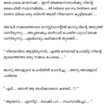
മഴപോലെ മറന്നേക്ക്… ഇനി അങ്ങനൊരാൾക്കു നിന്റെ
ലൈഫിൽ സ്ഥാനമില്ല…. All indians are my brothers and
sisters ലിലെ ഒരു ബ്രദർ ആയി നീയവനെ കൂട്ടിയേക്ക്….
അവൾ സങ്കടത്തോടെ റെസ്റ്റ്വാറന്റിൽ ജാനുവിന്റെ അടുത്ത്
വന്നിരുന്നു…..അപ്പഴേക്കും ഓർഡർ ചെയ്ത ഫുഡ്‌ ഒക്കെ
വന്നിരുന്നു…എല്ലാരും കഴിക്കാൻ തുടങ്ങി…
” നീയെവിടെ ആയിരുന്നടി.. എത്ര നേരായി പോയിട്ട്..നിന്റെ
മുഖത്തെന്താ ഒരു സങ്കടം പോലെ … ”
ജാനു അവളുടെ ചെവിയിൽ ചോദിച്ചു….അനു അവളോട്
പതിയെ
” എടി… ഞാൻ ആ താടിക്കാരനെ കണ്ടടി…?. ”
” ആണോ… എന്നിട്ട്… ബാക്കി പറ… സംസാരിച്ചോ…. ”