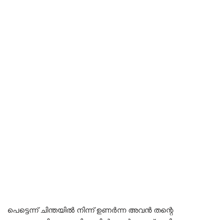
പെട്ടെന്ന് ചിന്തയിൽ നിന്ന് ഉണർന്ന അവൻ തന്റെ