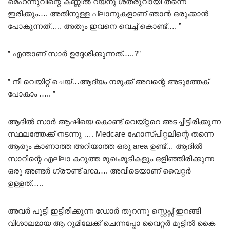
മെഹന്നുവിന്റെ കണ്ണിൽ റയ്നു ശത്രുവായി തന്നെ
ഇരിക്കും…. അതിനുള്ള പ്ലാനുകളാണ് ഞാൻ ഒരുക്കാൻ
പോകുന്നത്….. അതും ഇവനെ വെച്ച് കൊണ്ട്…. ”
” എന്താണ് സാർ ഉദ്ദേശിക്കുന്നത്…..?”
” നീ വെയിറ്റ് ചെയ്…ആദ്യം നമുക്ക് അവന്റെ അടുത്തേക്
പോകാം ….. ”
ആദിൽ സാർ ആഷിയെ കൊണ്ട് വെയ്റ്ററെ അടച്ചിട്ടിരിക്കുന്ന
സ്ഥലത്തേക്ക് നടന്നു …. Medcare ഹോസ്പിറ്റലിന്റെ തന്നെ
ആരും കാണാത്ത അറിയാത്ത ഒരു area ഉണ്ട്… ആദിൽ
സാറിന്റെ എല്ലാ കറുത്ത മുഖംമൂടികളും ഒളിഞ്ഞിരിക്കുന്ന
ഒരു അണ്ടർ ഗ്രൗണ്ട് area…. അവിടെയാണ് വൈറ്റർ
ഉള്ളത്…..
അവർ പൂട്ടി ഇട്ടിരിക്കുന്ന ഡോർ തുറന്നു സ്റ്റെപ്സ് ഇറങ്ങി
വിശാലമായ ആ റൂമിലേക്ക് ചെന്നപ്പോ വൈറ്റർ മുട്ടിൽ കൈ