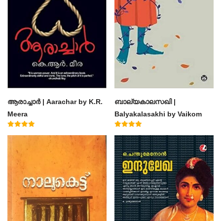
ആരാച്ചാര്‍ | Aarachar by K.R.
ബാല്യകാലസഖി |
Meera
Balyakalasakhi by Vaikom
Muhammad Basheer
Rated
Rated
4.50
4.60
out of 5
out of 5