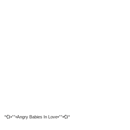
*💞•°°•Angry Babies In Love•°°•💞*