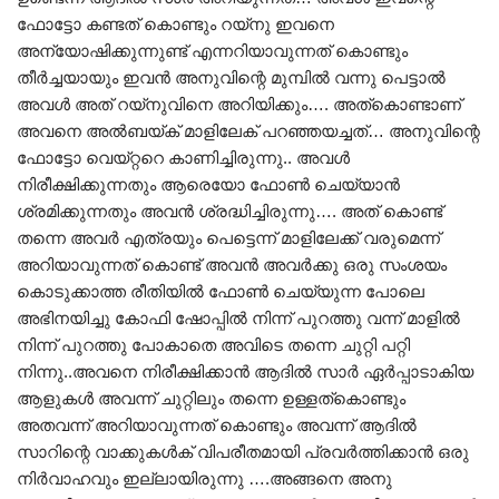
ഫോട്ടോ കണ്ടത് കൊണ്ടും റയ്നു ഇവനെ
അന്യോഷിക്കുന്നുണ്ട് എന്നറിയാവുന്നത് കൊണ്ടും
തീർച്ചയായും ഇവൻ അനുവിന്റെ മുമ്പിൽ വന്നു പെട്ടാൽ
അവൾ അത്‌ റയ്നുവിനെ അറിയിക്കും…. അത്കൊണ്ടാണ്
അവനെ അൽബയ്ക് മാളിലേക് പറഞ്ഞയച്ചത്… അനുവിന്റെ
ഫോട്ടോ വെയ്റ്ററെ കാണിച്ചിരുന്നു.. അവൾ
നിരീക്ഷിക്കുന്നതും ആരെയോ ഫോൺ ചെയ്യാൻ
ശ്രമിക്കുന്നതും അവൻ ശ്രദ്ധിച്ചിരുന്നു…. അത്‌ കൊണ്ട്
തന്നെ അവർ എത്രയും പെട്ടെന്ന് മാളിലേക്ക് വരുമെന്ന്
അറിയാവുന്നത് കൊണ്ട് അവൻ അവർക്കു ഒരു സംശയം
കൊടുക്കാത്ത രീതിയിൽ ഫോൺ ചെയ്യുന്ന പോലെ
അഭിനയിച്ചു കോഫി ഷോപ്പിൽ നിന്ന് പുറത്തു വന്ന് മാളിൽ
നിന്ന് പുറത്തു പോകാതെ അവിടെ തന്നെ ചുറ്റി പറ്റി
നിന്നു..അവനെ നിരീക്ഷിക്കാൻ ആദിൽ സാർ ഏർപ്പാടാകിയ
ആളുകൾ അവന്ന് ചുറ്റിലും തന്നെ ഉള്ളത്കൊണ്ടും
അതവന്ന് അറിയാവുന്നത് കൊണ്ടും അവന്ന് ആദിൽ
സാറിന്റെ വാക്കുകൾക് വിപരീതമായി പ്രവർത്തിക്കാൻ ഒരു
നിർവാഹവും ഇല്ലായിരുന്നു ….അങ്ങനെ അനു