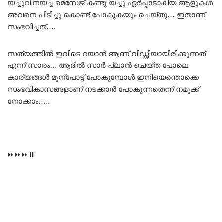
യച്ചുവിനയച്ച മെസേജ് കണ്ടു യച്ചു ഏർപ്പാടാകിയ ആളുകൾ
അവനെ പിടിച്ചു കൊണ്ട് പോകുകയും ചെയ്തു… ഇതാണ്
സംഭവിച്ചത്….
സത്യത്തിൽ ഇവിടെ റയാൻ ആണ് വിഡ്ഢിയായിരിക്കുന്നത്
എന്ന് സാരം… ആദിൽ സാർ പ്ലാൻ ചെയ്ത പോലെ
കാര്യങ്ങൾ മുന്പോട്ട് പോകുമ്പോൾ ഇനിയെന്തൊക്കെ
സംഭവികാസങ്ങളാണ് നടക്കാൻ പോകുന്നതെന്ന് നമുക്ക്
നോക്കാം…..
⏩️⏩️⏩️⏸️