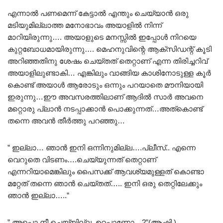
എന്നാൽ പണമെന്ന് കേട്ടാൽ എന്തും ചെയ്യാൻ ഒരു
മടിയുമില്ലാത്ത മനോഭാവം അയാളിൽ നിന്ന്
മാറിയിരുന്നു…. അയാളുടെ മനസ്സിൽ ഇപ്പോൾ നിറയെ
കുറ്റബോധമായിരുന്നു…. മെഹനുവിന്റെ ആക്‌സിഡന്റ് കൂടി
അറിഞ്ഞതിനു ശേഷം ചെയ്തത് തെറ്റാണ് എന്ന തിരിച്ചറിവ്
അയാളിലുണ്ടാകി… എങ്കിലും വാങ്ങിയ കാശിനോടുള്ള കൂർ
കൊണ്ട് അയാൾ ആരോടും ഒന്നും പറയാതെ മൗനിയായി
ഇരുന്നു…ഈ അവസരത്തിലാണ് ആദിൽ സാർ അവനെ
മറ്റൊരു പ്ലാൻ നടപ്പാക്കാൻ പൊക്കുന്നത്…അത്കൊണ്ട്
തന്നെ അവൻ തീർത്തു പറഞ്ഞു…
” ഇല്ലാ… ഞാൻ ഇനി ഒന്നിനുമില്ല….പ്ലീസ്.. എന്നെ
വെറുതെ വിടണം….ചെയ്യുന്നത് തെറ്റാണ്
എന്നറിയാമെങ്കിലും പൈസക്ക് ആവശ്യമുള്ളത് കൊണ്ടാ
മറ്റേത് തന്നെ ഞാൻ ചെയ്തത്….. ഇനി ഒരു തെറ്റിലേക്കും
ഞാൻ ഇല്ലാ…..”
” അപ്പൊ നീ ചെയ്യില്ല..ഉറപ്പാണോ…?”(ആഷി )