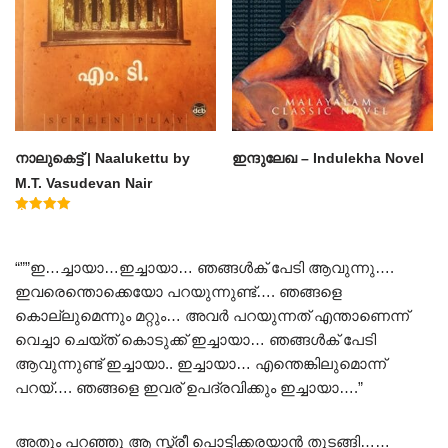
നാലുകെട്ട് | Naalukettu by
ഇന്ദുലേഖ – Indulekha Novel
M.T. Vasudevan Nair
Rated
5.00
out of 5
“””ഇ…ച്ചായാ…ഇച്ചായാ… ഞങ്ങൾക് പേടി ആവുന്നു….
ഇവരെന്തൊക്കെയോ പറയുന്നുണ്ട്…. ഞങ്ങളെ
കൊല്ലുമെന്നും മറ്റും… അവർ പറയുന്നത് എന്താണെന്ന്
വെച്ചാ ചെയ്ത് കൊടുക്ക് ഇച്ചായാ… ഞങ്ങൾക് പേടി
ആവുന്നുണ്ട് ഇച്ചായാ.. ഇച്ചായാ… എന്തെങ്കിലുമൊന്ന്
പറയ്…. ഞങ്ങളെ ഇവര് ഉപദ്രവിക്കും ഇച്ചായാ….”
അതും പറഞ്ഞു ആ സ്ത്രീ പൊട്ടിക്കരയാൻ തുടങ്ങി……