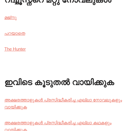
മജ്നു
പറയാതെ
The Hunter
ഇവിടെ കൂടുതൽ വായിക്കുക
അക്ഷരത്താളുകൾ പ്രസിദ്ധീകരിച്ച എല്ലാ നോവലുകളും
വായിക്കുക
അക്ഷരത്താളുകൾ പ്രസിദ്ധീകരിച്ച എല്ലാ കഥകളും
വായിക്കുക