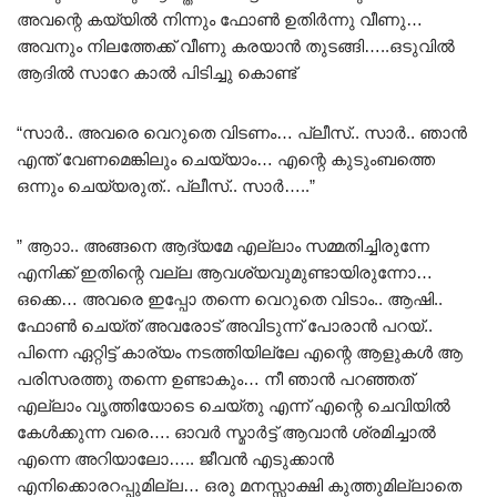
അവന്റെ കയ്യിൽ നിന്നും ഫോൺ ഉതിർന്നു വീണു…
അവനും നിലത്തേക്ക് വീണു കരയാൻ തുടങ്ങി…..ഒടുവിൽ
ആദിൽ സാറേ കാൽ പിടിച്ചു കൊണ്ട്
“സാർ.. അവരെ വെറുതെ വിടണം… പ്ലീസ്.. സാർ.. ഞാൻ
എന്ത് വേണമെങ്കിലും ചെയ്യാം… എന്റെ കുടുംബത്തെ
ഒന്നും ചെയ്യരുത്.. പ്ലീസ്.. സാർ…..”
” ആാാ.. അങ്ങനെ ആദ്യമേ എല്ലാം സമ്മതിച്ചിരുന്നേ
എനിക്ക് ഇതിന്റെ വല്ല ആവശ്യവുമുണ്ടായിരുന്നോ…
ഒക്കെ… അവരെ ഇപ്പോ തന്നെ വെറുതെ വിടാം.. ആഷി..
ഫോൺ ചെയ്ത് അവരോട് അവിടുന്ന് പോരാൻ പറയ്..
പിന്നെ ഏറ്റിട്ട് കാര്യം നടത്തിയില്ലേ എന്റെ ആളുകൾ ആ
പരിസരത്തു തന്നെ ഉണ്ടാകും… നീ ഞാൻ പറഞ്ഞത്
എല്ലാം വൃത്തിയോടെ ചെയ്തു എന്ന് എന്റെ ചെവിയിൽ
കേൾക്കുന്ന വരെ…. ഓവർ സ്മാർട്ട്‌ ആവാൻ ശ്രമിച്ചാൽ
എന്നെ അറിയാലോ….. ജീവൻ എടുക്കാൻ
എനിക്കൊരറപ്പുമില്ല… ഒരു മനസ്സാക്ഷി കുത്തുമില്ലാതെ