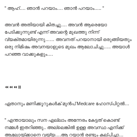
” ആഹ്…. ഞാൻ പറയാം…. ഞാൻ പറയാം….. ”
അവൻ അതിയായി കിതച്ചു…. അവൻ ആരെയോ
പേടിക്കുന്നുണ്ട് എന്ന് അവന്റെ മുഖത്തു നിന്ന്
വ്യക്തമായിരുന്നു…… അവനത് പറയാനായി ഒരുങ്ങിയതും
ഒരു നിമിഷം അവനയാളുടെ മുഖം ആലോചിച്ചു….. അയാൾ
പറഞ്ഞ വാക്കുകളും….
⏪️⏪️⏪️⏸️
ഏതാനും മണിക്കൂറുകൾക് മുൻപ് Medcare ഹോസ്പിറ്റൽ…
” എന്തായാലും സന എല്ലാം അന്നേരം കേട്ടത് കൊണ്ട്
നമ്മൾ ഇതറിഞ്ഞു.. അല്ലെങ്കിൽ ഉള്ള അവസ്ഥ എനിക്ക്
ആലോയ്ക്കാനെ വയ്യ….ആ റയാൻ രണ്ടും കല്പിച്ചാ…