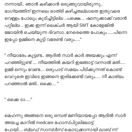
നന്നായി.. ഞാൻ കഴിക്കാൻ ഒരുങ്ങുവായിരുന്നു..
ഭാഗ്യത്തിന് ഇന്നലെ രാത്രി കഴിച്ചതല്ലാതെ ഇതുവരെ
വെള്ളം പോലും കുടിച്ചിട്ടില്ല ..പക്ഷെ… ഷാനുക്കാക്ക് വരാൻ
പറ്റില്ല .. ഇക്ക ഇന്ന് ലെക്ചർ ആയി SMT കോളേജിൽ
ജോയിൻ ചെയ്യുന്ന ദിവസാ..നേരെത്തെ പോകും ….പിന്നെ
ഇപ്പോ ഉമ്മിനെ കൂട്ടി വരേണ്ടി വരും….”
” നീയാരേം കൂട്ടണ്ട.. ആദിൽ സാർ കാർ അയക്കും എന്ന്
പറഞ്ഞിട്ടുണ്ട് … നീയത്തിൽ കയറി ഇങ്ങോട്ട് വന്നാൽ മതി….
ഉമ്മി ഒന്നും വേണ്ട… ഒരുപാട് സമയം പിടിക്കുന്നത് കൊണ്ട്
വെറുതെ ഇവിടെ ഇങ്ങനെ ഇരിക്കേണ്ടി വരും…. നീ കാര്യം
പറഞ്ഞാൽ മതി.. ഒക്കെ… ”
” ഒക്കെ ടാ….”
മെഹന്നു അങ്ങനെ ഒരു ഒമ്പത് മണിയായപ്പോ ആദിൽ സാർ
അയച്ച കാറിൽ medcare ഹോസ്പിറ്റലിലോട്ട്
പോയി….ബ്ലഡ്‌ സാമ്പ്ൾസ് കൊടുക്കാനായി ലാബ് ന്ന്