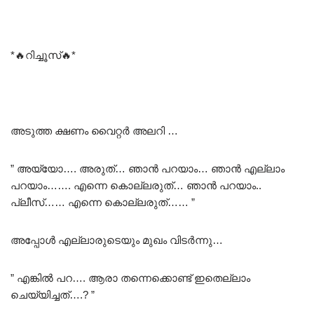
*🔥റിച്ചൂസ്🔥*
അടുത്ത ക്ഷണം വൈറ്റർ അലറി …
” അയ്യോ…. അരുത്… ഞാൻ പറയാം… ഞാൻ എല്ലാം
പറയാം……. എന്നെ കൊല്ലരുത്… ഞാൻ പറയാം..
പ്ലീസ്…… എന്നെ കൊല്ലരുത്…… ”
അപ്പോൾ എല്ലാരുടെയും മുഖം വിടർന്നു…
” എങ്കിൽ പറ…. ആരാ തന്നെക്കൊണ്ട് ഇതെല്ലാം
ചെയ്യിച്ചത്….? ”