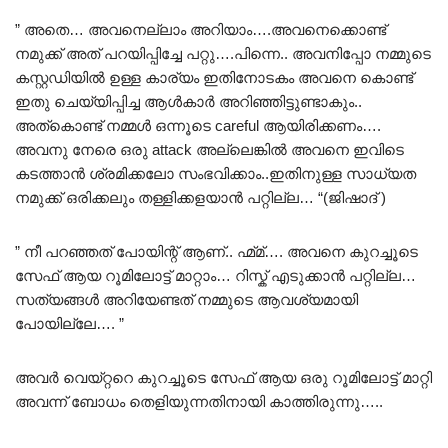
” അതെ… അവനെല്ലാം അറിയാം….അവനെക്കൊണ്ട്
നമുക്ക് അത്‌ പറയിപ്പിച്ചേ പറ്റു….പിന്നെ.. അവനിപ്പോ നമ്മുടെ
കസ്റ്റഡിയിൽ ഉള്ള കാര്യം ഇതിനോടകം അവനെ കൊണ്ട്
ഇതു ചെയ്യിപ്പിച്ച ആൾകാർ അറിഞ്ഞിട്ടുണ്ടാകും..
അത്കൊണ്ട് നമ്മൾ ഒന്നൂടെ careful ആയിരിക്കണം….
അവനു നേരെ ഒരു attack അല്ലെങ്കിൽ അവനെ ഇവിടെ
കടത്താൻ ശ്രമിക്കലോ സംഭവിക്കാം..ഇതിനുള്ള സാധ്യത
നമുക്ക് ഒരിക്കലും തള്ളിക്കളയാൻ പറ്റില്ല… “(ജിഷാദ് )
” നീ പറഞ്ഞത് പോയിന്റ് ആണ്.. ഹ്മ്മ്…. അവനെ കുറച്ചൂടെ
സേഫ് ആയ റൂമിലോട്ട് മാറ്റാം… റിസ്ക് എടുക്കാൻ പറ്റില്ല…
സത്യങ്ങൾ അറിയേണ്ടത് നമ്മുടെ ആവശ്യമായി
പോയില്ലേ…. ”
അവർ വെയ്റ്ററെ കുറച്ചൂടെ സേഫ് ആയ ഒരു റൂമിലോട്ട് മാറ്റി
അവന്ന് ബോധം തെളിയുന്നതിനായി കാത്തിരുന്നു…..