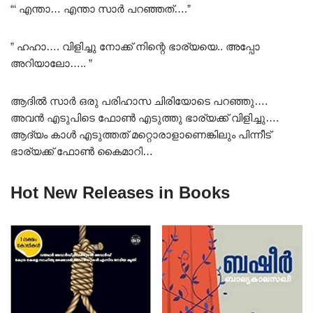
“‘ എന്താ… എന്താ സാർ പറഞ്ഞത്….”
” ഹഹാ…. വിളിച്ചു നോക്ക് നിന്റെ ഭാര്യയെ.. അപ്പോ
അറിയാലോ….. ”
ആദിൽ സാർ ഒരു പരിഹാസ ചിരിയോടെ പറഞ്ഞു….
അവൻ എടുപിടെ ഫോൺ എടുത്തു ഭാര്യക്ക് വിളിച്ചു….
ആദ്യം കാൾ എടുത്തത് മറ്റൊരാളാണെങ്കിലും പിന്നീട്
ഭാര്യക്ക് ഫോൺ കൈമാറി…
Hot New Releases in Books