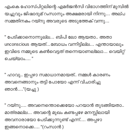
എംകെ ഹോസ്പിറ്റലിന്റെ എമർജൻസി വിഭാഗത്തിന് മുമ്പിൽ
യച്ചുവും ജിഷാദുമ് റംസാനും അക്ഷമരായി നിന്നു… അല്പ
സമ്മതിനകം റയ്നു അവരുടെ അടുത്തേക് വന്നു…
” പേടിക്കാനൊന്നൂല്ല… ബിപി ലോ ആയതാ.. അതാ
unconscious ആയത്…ബോധം വന്നിട്ടില്ല… എന്തായാലും
ഇവിടെ നമ്മുടെ കൺവെട്ടത് തന്നെയാണല്ലോ… വെയിറ്റ്
ചെയ്യാം…. ”
” ഹാവു.. ഇപ്പഴാ സമാധാനമായത്.. നമ്മൾ കാരണം
അവനെങ്ങാനും തട്ടി പോയോ എന്ന് വിചാരിച്ചു
ഞാൻ….”(യച്ചു )
” റയ്നു…. അവനെന്തൊക്കെയോ പറയാൻ തുടങ്ങിയതാ..
മാത്രമല്ല… അവന്റെ മുഖം കണ്ടപ്പഴേ മനസ്സിലായി
അവനാരായോ പേടിക്കുന്നുണ്ട് എന്ന്…. അപ്പഴാ
ഇങ്ങനൊക്കെ…. “(റംസാൻ )