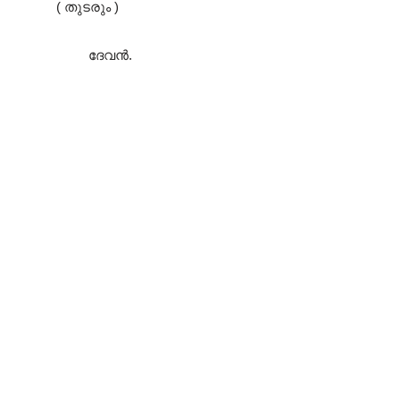
( തുടരും )
ദേവൻ.