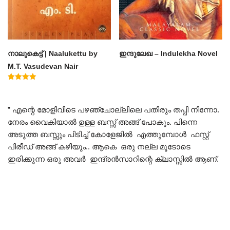
നാലുകെട്ട് | Naalukettu by
ഇന്ദുലേഖ – Indulekha Novel
M.T. Vasudevan Nair
Rated
5.00
out of 5
” എന്റെ മോളിവിടെ പഴഞ്ചോല്ലിലെ പതിരും തപ്പി നിന്നോ.
നേരം വൈകിയാൽ ഉള്ള ബസ്സ് അങ്ങ് പോകും. പിന്നെ
അടുത്ത ബസ്സും പിടിച്ച് കോളേജിൽ എത്തുമ്പോൾ ഫസ്റ്റ്
പിരീഡ് അങ്ങ് കഴിയും.. ആകെ ഒരു നല്ല മൂടോടെ
ഇരിക്കുന്ന ഒരു അവർ ഇന്ദ്രൻസാറിന്റെ ക്ലാസ്സിൽ ആണ്.