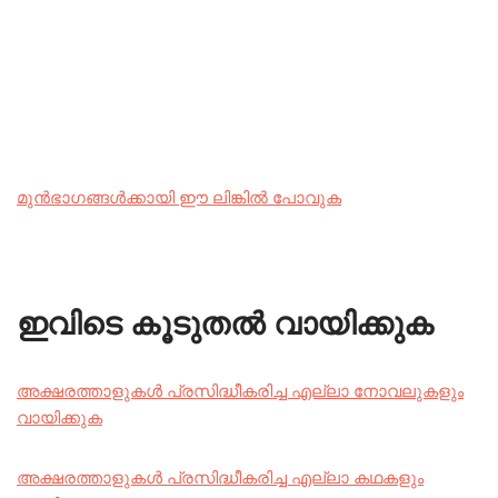
മുൻഭാഗങ്ങൾക്കായി ഈ ലിങ്കിൽ പോവുക
ഇവിടെ കൂടുതൽ വായിക്കുക
അക്ഷരത്താളുകൾ പ്രസിദ്ധീകരിച്ച എല്ലാ നോവലുകളും
വായിക്കുക
അക്ഷരത്താളുകൾ പ്രസിദ്ധീകരിച്ച എല്ലാ കഥകളും