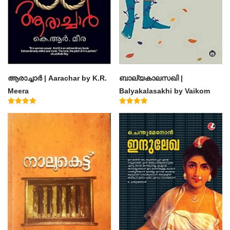
ആരാച്ചാര്‍ | Aarachar by K.R.
ബാല്യകാലസഖി |
Meera
Balyakalasakhi by Vaikom
Muhammad Basheer
Rated
Rated
4.50
4.60
out of 5
out of 5