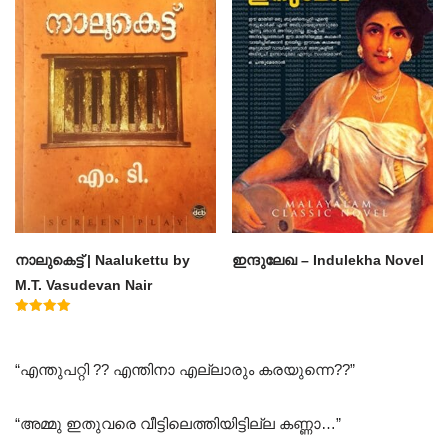
നാലുകെട്ട് | Naalukettu by
ഇന്ദുലേഖ – Indulekha Novel
M.T. Vasudevan Nair
Rated
5.00
out of 5
“എന്തുപറ്റി ?? എന്തിനാ എല്ലാരും കരയുന്നെ??”
“അമ്മു ഇതുവരെ വീട്ടിലെത്തിയിട്ടില്ല കണ്ണാ…”