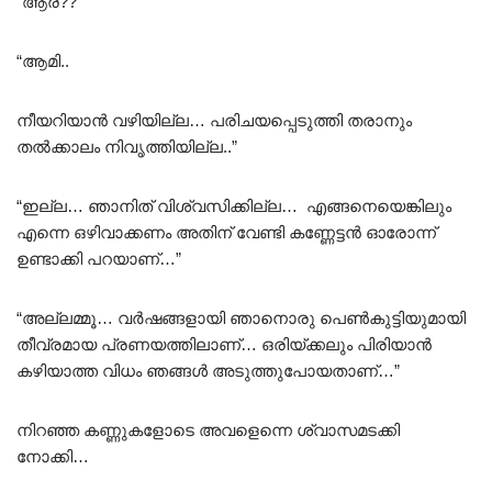
“ആര്?? “
“ആമി..
നീയറിയാൻ വഴിയില്ല… പരിചയപ്പെടുത്തി തരാനും
തൽക്കാലം നിവൃത്തിയില്ല..”
“ഇല്ല… ഞാനിത് വിശ്വസിക്കില്ല… എങ്ങനെയെങ്കിലും
എന്നെ ഒഴിവാക്കണം അതിന് വേണ്ടി കണ്ണേട്ടൻ ഓരോന്ന്
ഉണ്ടാക്കി പറയാണ്…”
“അല്ലമ്മൂ… വർഷങ്ങളായി ഞാനൊരു പെൺകുട്ടിയുമായി
തീവ്രമായ പ്രണയത്തിലാണ്… ഒരിയ്ക്കലും പിരിയാൻ
കഴിയാത്ത വിധം ഞങ്ങൾ അടുത്തുപോയതാണ്…”
നിറഞ്ഞ കണ്ണുകളോടെ അവളെന്നെ ശ്വാസമടക്കി
നോക്കി…