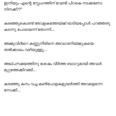
ഇനിയും എന്റെ സ്നേഹത്തിന് വേണ്ടി പിറകെ നടക്കണോ
നിനക്ക്??”
കരഞ്ഞുകൊണ്ട് അവളകത്തേയ്ക്ക് ഓടിയപ്പോൾ പറഞ്ഞതു
കടന്നു പോയെന്ന് തോന്നി…
അമ്മുവിൻറെ കണ്ണുനീരിനെ അവഗണിയ്ക്കുകയെ
തൽക്കാലം വഴിയുള്ളൂ…
അല്പസമയത്തിനു ശേഷം വീർത്ത ബാഗുമായി അവൾ
മുറ്റത്തേക്കിറങ്ങി…
കരഞ്ഞു കനം വച്ച കൺപോളകളുയർത്തി അവളെന്നെ
നോക്കി…