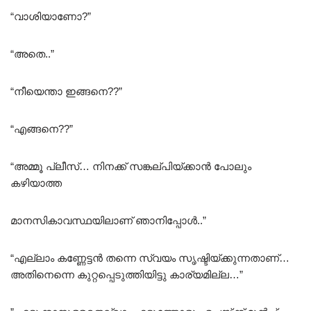
“വാശിയാണോ?”
“അതെ..”
“നീയെന്താ ഇങ്ങനെ??”
“എങ്ങനെ??”
“അമ്മൂ പ്ലീസ്… നിനക്ക് സങ്കല്പിയ്ക്കാൻ പോലും
കഴിയാത്ത
മാനസികാവസ്ഥയിലാണ് ഞാനിപ്പോൾ..”
“എല്ലാം കണ്ണേട്ടൻ തന്നെ സ്വയം സൃഷ്ടിയ്ക്കുന്നതാണ്…
അതിനെന്നെ കുറ്റപ്പെടുത്തിയിട്ടു കാര്യമില്ല…”