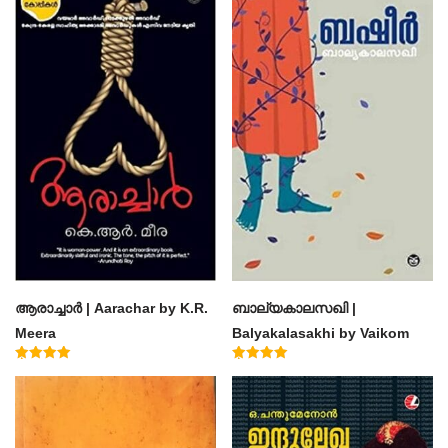
ആരാച്ചാര്‍ | Aarachar by K.R.
ബാല്യകാലസഖി |
Meera
Balyakalasakhi by Vaikom
Muhammad Basheer
Rated
Rated
4.50
4.60
out of 5
out of 5