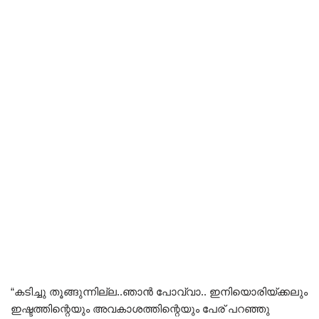
“കടിച്ചു തൂങ്ങുന്നില്ല..ഞാൻ പോവ്വാ.. ഇനിയൊരിയ്ക്കലും
ഇഷ്ടത്തിന്റെയും അവകാശത്തിന്റെയും പേര് പറഞ്ഞു