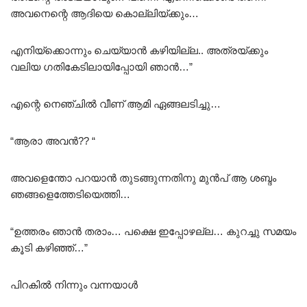
അവനെന്റെ ആദിയെ കൊല്ലിയ്ക്കും…
എനിയ്ക്കൊന്നും ചെയ്യാൻ കഴിയില്ല.. അത്രയ്ക്കും
വലിയ ഗതികേടിലായിപ്പോയി ഞാൻ…”
എന്റെ നെഞ്ചിൽ വീണ് ആമി ഏങ്ങലടിച്ചു…
“ആരാ അവൻ?? “
അവളെന്തോ പറയാൻ തുടങ്ങുന്നതിനു മുൻപ് ആ ശബ്ദം
ഞങ്ങളെത്തേടിയെത്തി…
“ഉത്തരം ഞാൻ തരാം… പക്ഷെ ഇപ്പോഴല്ല… കുറച്ചു സമയം
കൂടി കഴിഞ്ഞ്…”
പിറകിൽ നിന്നും വന്നയാൾ