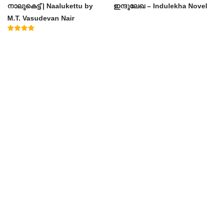
നാലുകെട്ട് | Naalukettu by
ഇന്ദുലേഖ – Indulekha Novel
M.T. Vasudevan Nair
Rated
5.00
out of 5