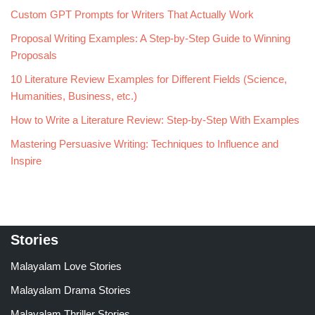
Custom GPT Prompts for Writers That Actually Work
Proposal Writing Examples: A Step-by-Step Guide to Winning
Proposals
10 Literature Review Examples for Different Fields (Science,
Humanities, Business, etc.)
How to Write a Literature Review: Step-by-Step With Examples
Mastering Persuasive Writing: Techniques to Influence and
Inspire
Stories
Malayalam Love Stories
Malayalam Drama Stories
Malayalam Thriller Stories