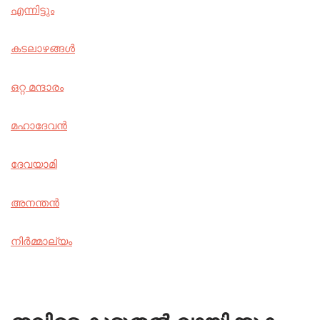
എന്നിട്ടും
കടലാഴങ്ങൾ
ഒറ്റ മന്ദാരം
മഹാദേവൻ
ദേവയാമി
അനന്തൻ
നിർമ്മാല്യം