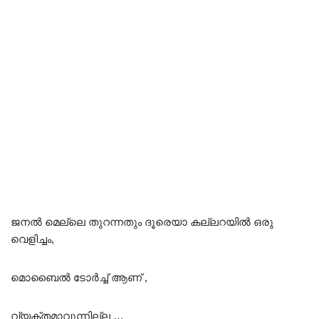
ജനൽ മെല്ലെ തുറന്നതും ദൂരെയാ കല്ലറയിൽ ഒരു
വെളിച്ചം,
മൊബൈൽ ടോർച്ച് ആണ് ,
വ്യക്തമാവുന്നില്ല …