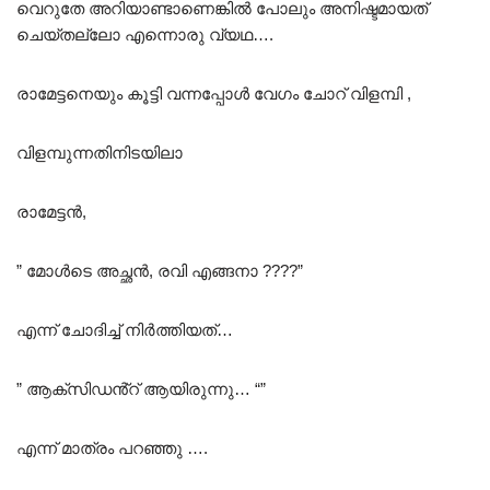
വെറുതേ അറിയാണ്ടാണെങ്കിൽ പോലും അനിഷ്ടമായത്
ചെയ്തല്ലോ എന്നൊരു വ്യഥ….
രാമേട്ടനെയും കൂട്ടി വന്നപ്പോൾ വേഗം ചോറ് വിളമ്പി ,
വിളമ്പുന്നതിനിടയിലാ
രാമേട്ടൻ,
” മോൾടെ അച്ഛൻ, രവി എങ്ങനാ ????”
എന്ന് ചോദിച്ച് നിർത്തിയത്…
” ആക്സിഡൻ്റ് ആയിരുന്നു… “”
എന്ന് മാത്രം പറഞ്ഞു ….