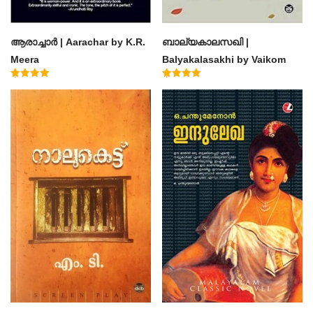
ആരാച്ചാര്‍ | Aarachar by K.R.
ബാല്യകാലസഖി |
Meera
Balyakalasakhi by Vaikom
Muhammad Basheer
Rated
Rated
4.50
4.60
out of 5
out of 5