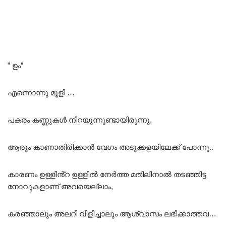
” ഉം”
എന്നൊന്നു മൂളി …
പകരം കണ്ണുകൾ നിറയുന്നുണ്ടായിരുന്നു,
ആരും കാണാതിരിക്കാൻ വേഗം അടുക്കളയിലേക്ക് പോന്നു..
കാരണം ഉള്ളിൻ്റ ഉള്ളിൽ നേർത്ത മതിലിനാൽ തടഞ്ഞിട്ട
നോവുകളാണ് അവയെല്ലാം,
കരഞ്ഞാലും അലറി വിളിച്ചാലും ആശ്വാസം ലഭിക്കാത്തവ…