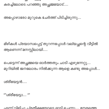
കരച്ചിലോടെ പറഞ്ഞു അച്ഛമ്മയോട്….
അപ്പോഴാരോ മുറുകെ ചേർത്ത് പിടിച്ചിരുന്നു…
മിഴികൾ പ്രയാസപ്പെട്ട് തുറന്നപ്പോൾ വല്യച്ഛന്റെ വീട്ടിൽ
ആണെന്ന് മനസ്സിലായി….
പെട്ടെന്ന് അച്ഛമ്മയെ ഓർത്തതും ചാടി എഴുന്നേറ്റു…
മുറിയിൽ ജനലോരം നിൽക്കുന്ന ആളെ കണ്ടു അപ്പോൾ…
ശ്രീയേട്ടൻ….
“”ശ്രീയേട്ടാ… “”
എന്ന് വിളിച്ചു പ്രതീക്ഷയോടെ ഓടി ചെന്നു… നേരത്തെ