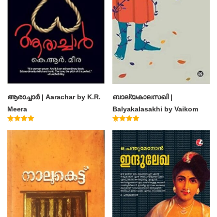
ആരാച്ചാര്‍ | Aarachar by K.R.
ബാല്യകാലസഖി |
Meera
Balyakalasakhi by Vaikom
Muhammad Basheer
Rated
Rated
4.50
4.60
out of 5
out of 5