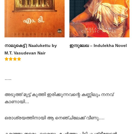
നാലുകെട്ട് | Naalukettu by
ഇന്ദുലേഖ – Indulekha Novel
M.T. Vasudevan Nair
Rated
5.00
out of 5
…..
അടുത്ത് മുട്ട് കുത്തി ഇരിക്കുന്നവന്റെ കണ്ണിലും നനവ്
കാണായി…
ഒരാശ്രയത്തിനായി ആ നെഞ്ചിലേക്ക് വീണു….
കരഞ്ഞു തളരും വരെയും ചേർത്തു പിടിച്ചു ശ്രീയേട്ടൻ….