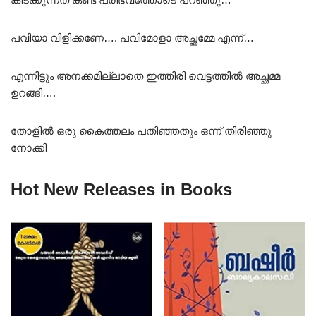
പവിയാ വിളിക്കണേ…. പവിമോളാ അച്ഛമ്മേ എന്ന്…
എന്നിട്ടും അനക്കമില്ലാതെ ഇത്തിരി വെട്ടത്തിൽ അച്ഛമ്മ
ഉറങ്ങി….
തോളിൽ ഒരു കൈത്തലം പതിഞ്ഞതും ഒന്ന് തിരിഞ്ഞു
നോക്കി
Hot New Releases in Books