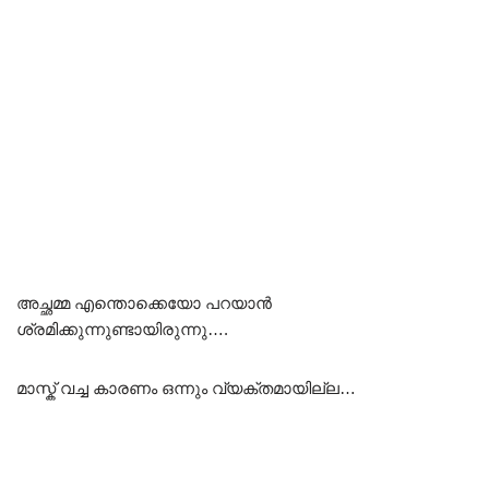
അച്ഛമ്മ എന്തൊക്കെയോ പറയാൻ
ശ്രമിക്കുന്നുണ്ടായിരുന്നു….
മാസ്ക് വച്ച കാരണം ഒന്നും വ്യക്തമായില്ല…