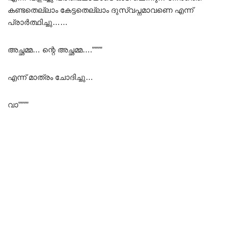
കണ്ടതെല്ലാം കേട്ടതെല്ലാം ദുസ്വപ്നമാവണെ എന്ന്
പ്രാർത്ഥിച്ചു……
അച്ഛമ്മ… ന്റെ അച്ഛമ്മ….””””
എന്ന് മാത്രം ചോദിച്ചു…
വാ””””