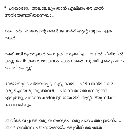
“”പറയാടോ.. അല്ലേലും താൻ എല്ലാം ഒരിക്കൽ
അറിയേണ്ടത് തന്നെയാ…
ചൈത്ര.. രാമേട്ടന്റെ മകൾ ജയശ്രീ ആന്റിയുടെ ഏക
മകൾ…
മഞ്ചാടി മുത്തുകൾ പെറുക്കി സൂക്ഷിച്ച… മയിൽ പീലിയിൽ
കണ്ണൻ പിറക്കാൻ ആകാശം കാണാതെ സൂക്ഷിച്ച ഒരു പാവം
പൊട്ടി പെണ്ണ്….
ഭാമമ്മയുടെ പ്രിയപ്പെട്ട കൂട്ടുകാരി… പ്രീഡിഗ്രി വരെ
ഒരുമിച്ചായിരുന്നു അവർ… പിന്നെ ഭാമമ്മ ബോട്ടണി
എടുത്തു, പാടാൻ കഴിവുള്ള ജയശ്രീ ആന്റി മ്യൂസിക്
കോളേജിലും..
അവിടെ വച്ചുള്ള ഒരു സൗഹൃദം.. ഒരു പാവം അച്ചായൻ…..
അത് വളർന്നു പ്രണയമായി.. ഒടുവിൽ ചൈത്ര