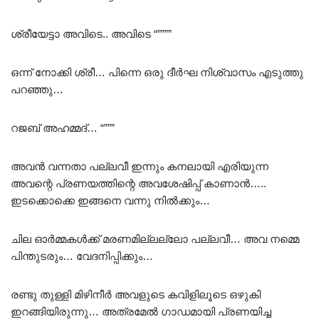
ശ്രീയേട്ടാ അവിടെ.. അവിടെ “””””
ഒന്ന് നോക്കി ശ്രീ… പിന്നെ ഒരു ദീർഘ നിശ്വാസം എടുത്തു
പറഞ്ഞു…
റജബ് അഹമ്മദ്… “”””
അവൻ വന്നതാ പല്ലവീ ഇന്നും കനലായി എരിയുന്ന
അവന്റെ പ്രണയത്തിന്റെ അവശേഷിപ്പ് കാണാൻ…..
ഇടക്കൊക്കെ ഇങ്ങനെ വന്നു നിൽക്കും…
ചില ഓർമ്മകൾക്ക് മരണമില്ലല്ലോ പല്ലവീ… അവ നമ്മെ
പിന്തുടരും… വേദനിപ്പിക്കും…
രണ്ടു തുള്ളി മിഴിനീർ അവളുടെ കവിളിലൂടെ ഒഴുകി
ഇറങ്ങിയിരുന്നു… അത്രമേൽ ഗാഡമായി പ്രണയിച്ച