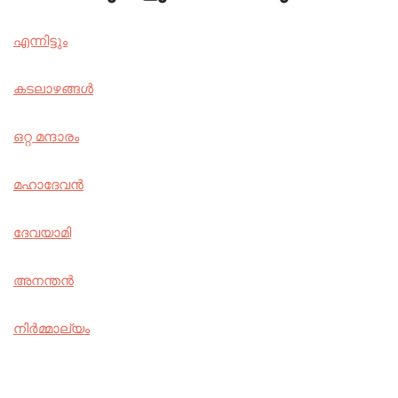
എന്നിട്ടും
കടലാഴങ്ങൾ
ഒറ്റ മന്ദാരം
മഹാദേവൻ
ദേവയാമി
അനന്തൻ
നിർമ്മാല്യം