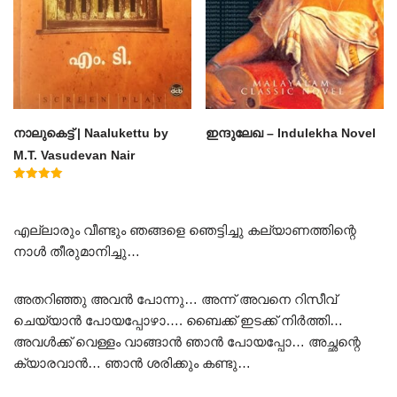
നാലുകെട്ട് | Naalukettu by
ഇന്ദുലേഖ – Indulekha Novel
M.T. Vasudevan Nair
Rated
5.00
out of 5
എല്ലാരും വീണ്ടും ഞങ്ങളെ ഞെട്ടിച്ചു കല്യാണത്തിന്റെ
നാൾ തീരുമാനിച്ചു…
അതറിഞ്ഞു അവൻ പോന്നു… അന്ന് അവനെ റിസീവ്
ചെയ്യാൻ പോയപ്പോഴാ…. ബൈക്ക് ഇടക്ക് നിർത്തി…
അവൾക്ക് വെള്ളം വാങ്ങാൻ ഞാൻ പോയപ്പോ… അച്ഛന്റെ
ക്യാരവാൻ… ഞാൻ ശരിക്കും കണ്ടു…