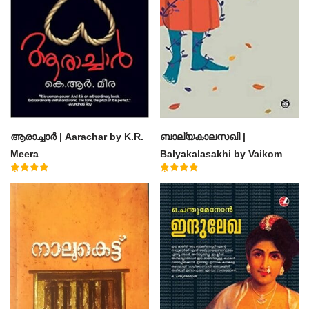
ആരാച്ചാര്‍ | Aarachar by K.R.
ബാല്യകാലസഖി |
Meera
Balyakalasakhi by Vaikom
Muhammad Basheer
Rated
Rated
4.50
4.60
out of 5
out of 5