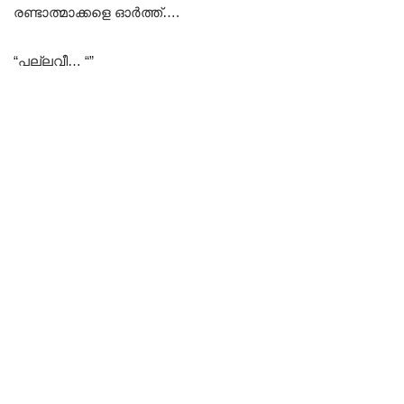
രണ്ടാത്മാക്കളെ ഓർത്ത്….
“പല്ലവീ… “”