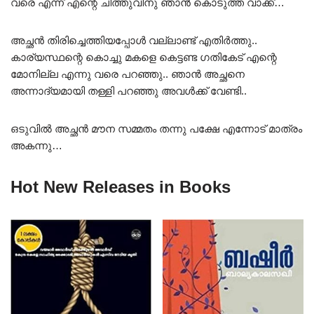
വരെ എന്ന് എന്റെ ചിത്തുവിനു ഞാൻ കൊടുത്ത വാക്ക്…
അച്ഛൻ തിരിച്ചെത്തിയപ്പോൾ വല്ലാണ്ട് എതിർത്തു..
കാര്യസ്ഥന്റെ കൊച്ചു മകളെ കെട്ടണ്ട ഗതികേട് എന്റെ
മോനില്ല എന്നു വരെ പറഞ്ഞു.. ഞാൻ അച്ഛനെ
അന്നാദ്യമായി തള്ളി പറഞ്ഞു അവൾക്ക് വേണ്ടി..
ഒടുവിൽ അച്ഛൻ മൗന സമ്മതം തന്നു പക്ഷേ എന്നോട് മാത്രം
അകന്നു…
Hot New Releases in Books