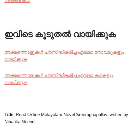
നിർമ്മാല്യം
ഇവിടെ കൂടുതൽ വായിക്കുക
അക്ഷരത്താളുകൾ പ്രസിദ്ധീകരിച്ച എല്ലാ നോവലുകളും
വായിക്കുക
അക്ഷരത്താളുകൾ പ്രസിദ്ധീകരിച്ച എല്ലാ കഥകളും
വായിക്കുക
Title
: Read Online Malayalam Novel Sreeraghapallavi written by
Niharika Neenu