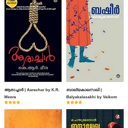
ആരാച്ചാര്‍ | Aarachar by K.R.
ബാല്യകാലസഖി |
Meera
Balyakalasakhi by Vaikom
Muhammad Basheer
Rated
Rated
4.50
4.60
out of 5
out of 5