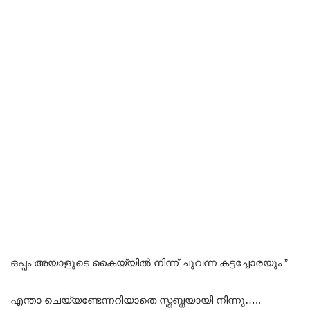
ഒപ്പം അയാളുടെ കൈയ്യിൽ നിന്ന് ചുവന്ന കട്ടച്ചോരയും ”
എന്താ ചെയ്യണ്ടേന്നറിയാതെ സ്തബ്ധയായി നിന്നു…..