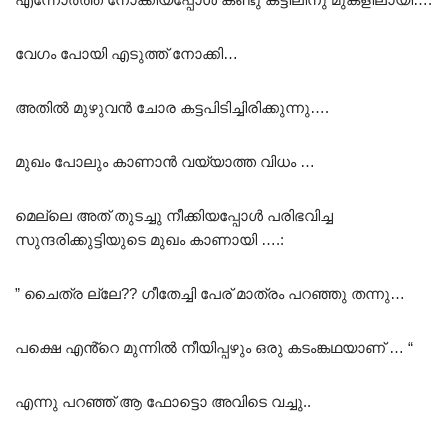
വേഗം പോയി എടുത്ത് നോക്കി…
അതിൽ മുഴുവൻ ചോര കട്ടപിടിച്ചിരിക്കുന്നു….
മുഖം പോലും കാണാൻ വയ്യാത്ത വിധം …
മെല്ലെ അത് തുടച്ചു നീക്കിയപ്പോൾ പരിഭവിച്ച
സുന്ദരിക്കുട്ടിയുടെ മുഖം കാണായി ….:
” ചൈത്ര ല്ലേ?? ഗീതേച്ചി പേര് മാത്രം പറഞ്ഞു തന്നു…
പക്ഷെ എൻ്റെ മുന്നിൽ നീയിപ്പഴും ഒരു കടംങ്കഥയാണ് … “
എന്നു പറഞ്ഞ് ആ ഫോട്ടൊ അവിടെ വച്ചു..