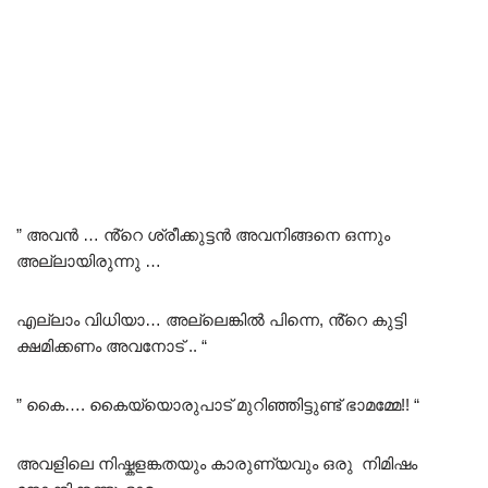
” അവൻ … ൻ്റെ ശ്രീക്കുട്ടൻ അവനിങ്ങനെ ഒന്നും
അല്ലായിരുന്നു …
എല്ലാം വിധിയാ… അല്ലെങ്കിൽ പിന്നെ, ൻ്റെ കുട്ടി
ക്ഷമിക്കണം അവനോട് .. “
” കൈ…. കൈയ്യൊരുപാട് മുറിഞ്ഞിട്ടുണ്ട് ഭാമമ്മേ!! “
അവളിലെ നിഷ്കളങ്കതയും കാരുണ്യവും ഒരു നിമിഷം