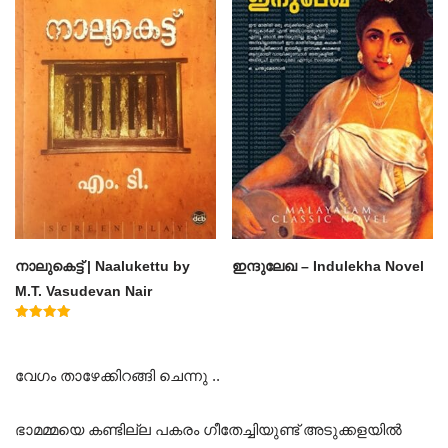
നാലുകെട്ട് | Naalukettu by
ഇന്ദുലേഖ – Indulekha Novel
M.T. Vasudevan Nair
Rated
5.00
out of 5
വേഗം താഴേക്കിറങ്ങി ചെന്നു ..
ഭാമമ്മയെ കണ്ടില്ല പകരം ഗീതേച്ചിയുണ്ട് അടുക്കളയിൽ