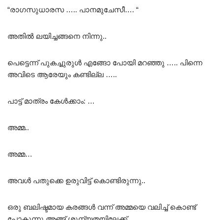
“രാഗസുധാരസ ….. പാനമുചേസീ…. “
അതിൽ ലയിച്ചങ്ങനെ നിന്നു..
പെട്ടെന്ന് പുകച്ചുരുൾ എങ്ങോ പോയി മറഞ്ഞു ….. പിന്നെ
അവിടെ ആരേയും കണ്ടില്ല …..
പാട്ട് മാത്രം കേൾക്കാം: …
അമ്മ..
അമ്മ…
അവൾ പതുക്കെ ഉരുവിട്ട് കൊണ്ടിരുന്നു..
ഒരു ബലിഷ്ടമായ കരങ്ങൾ വന്ന് അമ്മയെ വലിച്ച് കൊണ്ട്
പോകുന്നു അങ്ങ് ശൂന്യതയിലേക്ക് …