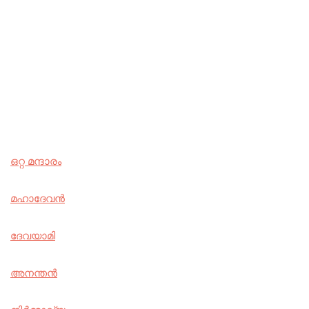
ഒറ്റ മന്ദാരം
മഹാദേവൻ
ദേവയാമി
അനന്തൻ