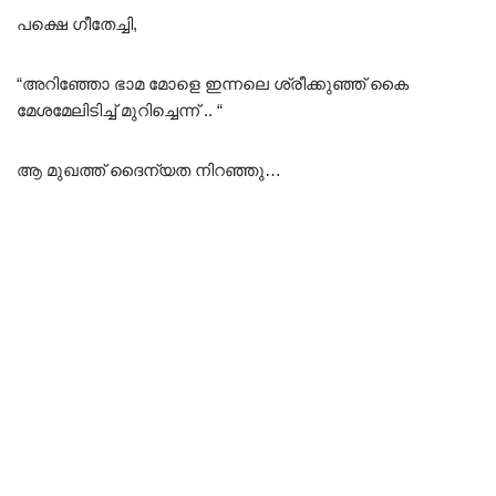
പക്ഷെ ഗീതേച്ചി,
“അറിഞ്ഞോ ഭാമ മോളെ ഇന്നലെ ശ്രീക്കുഞ്ഞ് കൈ
മേശമേലിടിച്ച് മുറിച്ചെന്ന് .. “
ആ മുഖത്ത് ദൈന്യത നിറഞ്ഞു…