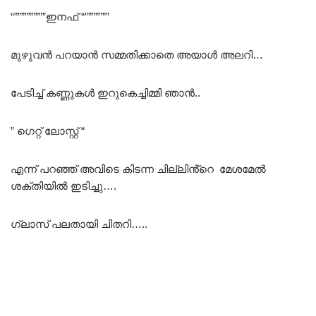
“”””””””””ഇനഫ് “”””””””
മുഴുവൻ പറയാൻ സമ്മതിക്കാതെ അയാൾ അലറി…
പേടിച്ച് കണ്ണുകൾ ഇറുകെച്ചിമ്മി ഞാൻ..
” ഗെറ്റ് ലോസ്റ്റ് “
എന്ന് പറഞ്ഞ് അവിടെ കിടന്ന ചില്ലിൻ്റെ മേശമേൽ
ശക്തിയിൽ ഇടിച്ചു….
ഗ്ലാസ് പലതായി ചിതറി…..