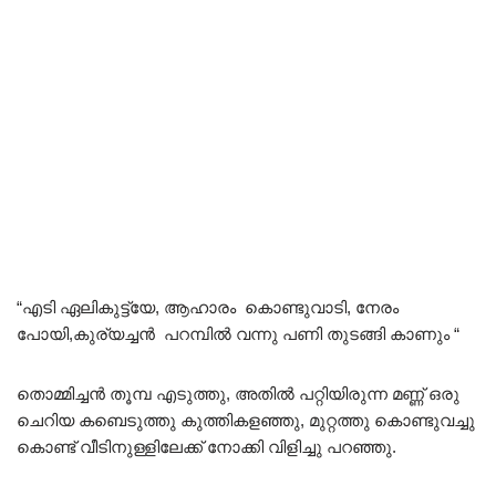
“എടി ഏലികുട്ട്യേ, ആഹാരം കൊണ്ടുവാടി, നേരം
പോയി,കുര്യച്ചൻ പറമ്പിൽ വന്നു പണി തുടങ്ങി കാണും “
തൊമ്മിച്ചൻ തൂമ്പ എടുത്തു, അതിൽ പറ്റിയിരുന്ന മണ്ണ് ഒരു
ചെറിയ കബെടുത്തു കുത്തികളഞ്ഞു, മുറ്റത്തു കൊണ്ടുവച്ചു
കൊണ്ട് വീടിനുള്ളിലേക്ക് നോക്കി വിളിച്ചു പറഞ്ഞു.