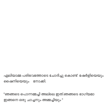
ഏലിയാമ്മ പരിഭവത്തോടെ ചോദിച്ചു കൊണ്ട് ഷേർളിയെയും
ഷൈനിയെയും നോക്കി.
“ഞങ്ങടെ പൊന്നമ്മച്ചി അല്ലെ ഇത്.ഞങ്ങടെ ഭാഗ്യമാ
ഇങ്ങനെ ഒരു ചാച്ചനും അമ്മച്ചിയും “