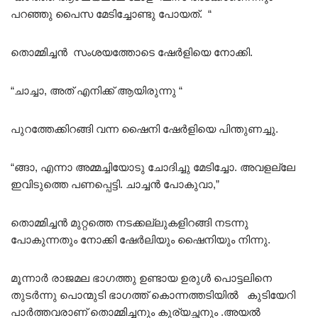
പറഞ്ഞു പൈസ മേടിച്ചോണ്ടു പോയത്. “
തൊമ്മിച്ചൻ സംശയത്തോടെ ഷേർളിയെ നോക്കി.
“ചാച്ചാ, അത് എനിക്ക് ആയിരുന്നു “
പുറത്തേക്കിറങ്ങി വന്ന ഷൈനി ഷേർളിയെ പിന്തുണച്ചു.
“ങ്ങാ, എന്നാ അമ്മച്ചിയോടു ചോദിച്ചു മേടിച്ചോ. അവളല്ലേ
ഇവിടുത്തെ പണപ്പെട്ടി. ചാച്ചൻ പോകുവാ,”
തൊമ്മിച്ചൻ മുറ്റത്തെ നടക്കല്ലുകളിറങ്ങി നടന്നു
പോകുന്നതും നോക്കി ഷേർലിയും ഷൈനിയും നിന്നു.
മൂന്നാർ രാജമല ഭാഗത്തു ഉണ്ടായ ഉരുൾ പൊട്ടലിനെ
തുടർന്നു പൊന്മുടി ഭാഗത്ത് കൊന്നത്തടിയിൽ കുടിയേറി
പാർത്തവരാണ് തൊമ്മിച്ചനും കുര്യച്ഛനും .അയൽ