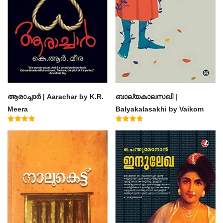
ആരാച്ചാര്‍ | Aarachar by K.R.
ബാല്യകാലസഖി |
Meera
Balyakalasakhi by Vaikom
Muhammad Basheer
Rated
Rated
4.50
4.60
out of 5
out of 5