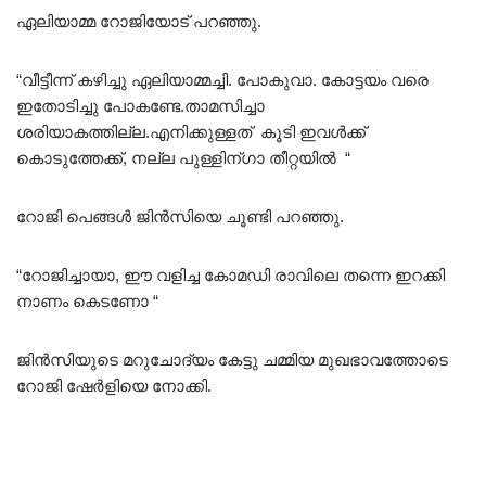
ഏലിയാമ്മ റോജിയോട് പറഞ്ഞു.
“വീട്ടീന്ന് കഴിച്ചു ഏലിയാമ്മച്ചി. പോകുവാ. കോട്ടയം വരെ
ഇതോടിച്ചു പോകണ്ടേ.താമസിച്ചാ
ശരിയാകത്തില്ല.എനിക്കുള്ളത് കൂടി ഇവൾക്ക്
കൊടുത്തേക്ക്, നല്ല പുള്ളിന്ഗാ തീറ്റയിൽ “
റോജി പെങ്ങൾ ജിൻസിയെ ചൂണ്ടി പറഞ്ഞു.
“റോജിച്ചായാ, ഈ വളിച്ച കോമഡി രാവിലെ തന്നെ ഇറക്കി
നാണം കെടണോ “
ജിൻസിയുടെ മറുചോദ്യം കേട്ടു ചമ്മിയ മുഖഭാവത്തോടെ
റോജി ഷേർളിയെ നോക്കി.