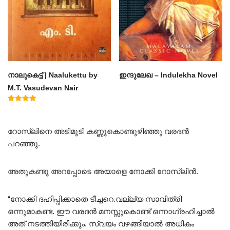
നാലുകെട്ട് | Naalukettu by
ഇന്ദുലേഖ – Indulekha Novel
M.T. Vasudevan Nair
Rated
5.00
out of 5
റോസ്‌ലിനെ അടിമുടി കണ്ണുകൊണ്ടുഴിഞ്ഞു വരദൻ
പറഞ്ഞു.
അതുകണ്ടു അറപ്പോടെ അയാളെ നോക്കി റോസ്‌ലിൻ.
“നോക്കി ദഹിപ്പിക്കാതെ ടീച്ചറെ.വല്ല്യ സാവിത്രി
ഒന്നുമാകണ്ട. ഈ വരദൻ മനസ്സുകൊണ്ട് ഒന്നാഗ്രഹിച്ചാൽ
അത് നടത്തിയിരിക്കും. സ്വയം വഴങ്ങിയാൽ അധികം