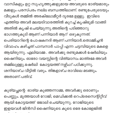
വാസികളും ഉറ്റ സുഹൃത്തുക്കളുമായ അവരുടെ ഭാര്യമാരും
മക്കളും പരസ്പരം നല്ല ബന്ധത്തിലാണ്. രണ്ടുപേരുടെയും
വീടുകൾ തമ്മിൽ അരകിലോമീറ്റർ ദൂരമേ ഉള്ളു. ഇവിടെ
എത്തിയ അവർ മലയടിവാരത്തിൽ കുറച്ച് കൃഷിഭൂമി വാങ്ങി
അതിൽ കൃഷി ചെയ്യുന്നു.അതിന്റെ പടിഞ്ഞാറു
ഭാഗത്തുകൂടി ആണ് പന്നിയാർ ആറ് ഒഴുകുന്നത്.
പെരിയാറിന്റെ പോഷകനദി ആണ് പന്നിയാർ.തൊമ്മിച്ചൻ
വിവാഹം കഴിച്ചത് പാമ്പനാർ പാപ്പി എന്ന ചട്ടമ്പിയുടെ മകളെ
ആയിരുന്നു. ഏലിയാമ്മ . അവർക്കു രണ്ടുമക്കൾ ഷേർലിയും
ഷൈനിയും. ഓരോ വയസ്സിന്റെ വിത്യാസം മാത്രമേ അവർ
തമ്മിലുള്ളു.ഷേർലി കോട്ടയത്ത്‌ നഴ്സിംഗ് പഠിക്കുന്നു.
ശനിയാഴ്ച വീട്ടിൽ വരും. തിങ്കളാഴ്ച രാവിലെ മടങ്ങും.
അതാണ് പതിവ്.
കുര്യച്ഛന്റെ ഭാര്യ കുഞ്ഞന്നാമ്മ, അവർക്കു ഒരാണും
പെണ്ണും. മൂത്തയാൾ റോജി, മെഡിക്കൽ റെപ്രെസെന്റിറ്റീവ്
ആയി കോട്ടയത്ത്‌ ജോലി ചെയ്യുന്നു. റോജിയുടെ
ഇളയവൾ ജിൻസി ഷൈനിയുടെ കൂടെ ഒരേ കോളേജിൽ