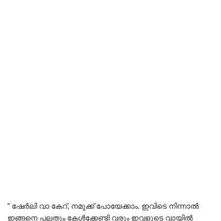
” ഷേർലി വാ കേറ്, നമുക്ക് പോയേക്കാം. ഇവിടെ നിന്നാൽ
ഇങ്ങനെ പലതും കേൾക്കേണ്ടി വരും ഇവളുടെ വായിൽ