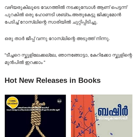
വഴിയരുകിലൂടെ വേഗത്തിൽ നടക്കുമ്പോൾ ആണ് പെട്ടന്ന്
പുറകിൽ ഒരു ഹോണടി ശബ്‌ദം.അതുകേട്ടു ജിക്കുമോൻ
പേടിച്ച് റോസ്‌ലിന്റെ സാരിയിൽ ചുറ്റിപ്പിടിച്ചു.
ഒരു താർ ജീപ്പ് വന്നു റോസ്‌ലിന്റെ അടുത്ത് നിന്നു.
“ടീച്ചറെ സ്കൂളിലേക്കല്ലേ, ഞാനങ്ങോട്ടാ, കേറിക്കോ സ്കൂളിന്റെ
മുൻപിൽ ഇറക്കാം “
Hot New Releases in Books