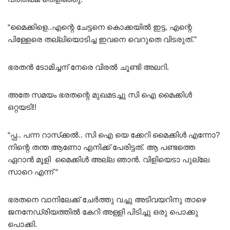
“മൈക്കിളെ..എന്റെ ചേട്ടനെ കൊക്കയിൽ ഇട്ട, എന്റെ
പിള്ളേരെ തല്ലിയൊടിച്ച ഇവനെ വെറുതെ വിടരുത്.”
ഭരതൻ ടോമിച്ചന് നേരെ വിരൽ ചൂണ്ടി അലറി.
അതേ സമയം ഭരതന്റെ മുഖമടച്ചു സി ഐ മൈക്കിൾ
ഒറ്റയടി!!
“പ്ഫ.. പന്ന റാസ്‌ക്കൽ.. സി ഐ യെ ക്കേറി മൈക്കിൾ എന്നോ?
നിന്റെ തന്ത ആണോ എനിക്ക് പേരിട്ടത്. ആ പണ്ടത്തെ
ഏറാൻ മൂളി മൈക്കിൾ അല്ല ഞാൻ. വിളിയെടാ പുല്ലേ
സാറെ എന്ന് “
ഭരതനെ വാനിലേക്ക് ചേർത്തു വച്ചു അടിവയറിനു താഴെ
ജനനേഡ്രിയത്തിൽ കേറി അള്ളി പിടിച്ചു ഒരു പൊക്കു
പൊക്കി.