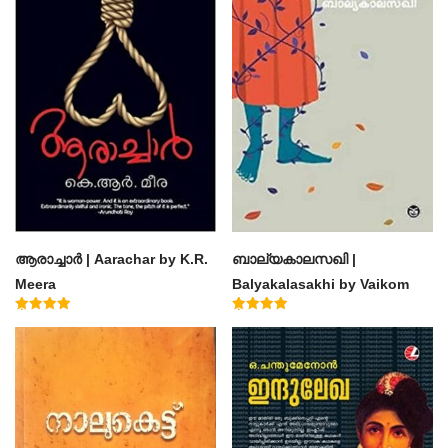
ആരാച്ചാര്‍ | Aarachar by K.R.
ബാല്യകാലസഖി |
Meera
Balyakalasakhi by Vaikom
Muhammad Basheer
Rated
Rated
4.50
4.60
out of 5
out of 5