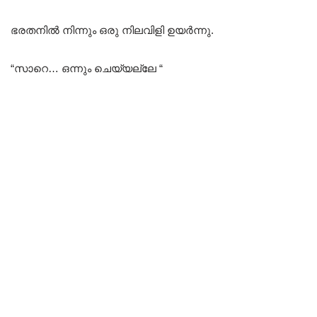
ഭരതനിൽ നിന്നും ഒരു നിലവിളി ഉയർന്നു.
“സാറെ… ഒന്നും ചെയ്യല്ലേ “