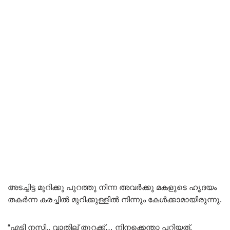
അടച്ചിട്ട മുറിക്കു പുറത്തു നിന്ന അവർക്കു മകളുടെ ഹൃദയം
തകർന്ന കരച്ചിൽ മുറിക്കുള്ളിൽ നിന്നും കേൾക്കാമായിരുന്നു.
“എടി നസി.. വാതില് തുറക്ക്… നിനക്കെന്താ പറ്റിയത്.