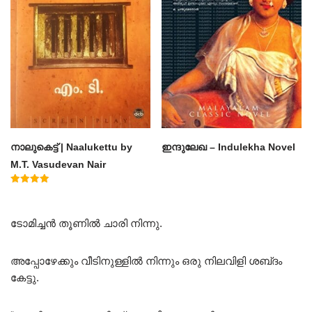
നാലുകെട്ട് | Naalukettu by
ഇന്ദുലേഖ – Indulekha Novel
M.T. Vasudevan Nair
Rated
5.00
out of 5
ടോമിച്ചൻ തൂണിൽ ചാരി നിന്നു.
അപ്പോഴേക്കും വീടിനുള്ളിൽ നിന്നും ഒരു നിലവിളി ശബ്‌ദം
കേട്ടു.