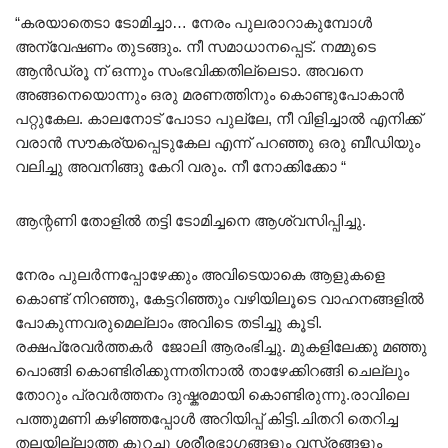
“കരയാതെടാ ടോമിച്ചാ… നേരം പുലരാറാകുമ്പോൾ
അന്വേഷണം തുടങ്ങും. നീ സമാധാനപ്പെട്. നമ്മുടെ
ആൻഡ്രൂ ന് ഒന്നും സംഭവിക്കതില്ലെടാ. അവനെ
അങ്ങനെയൊന്നും ഒരു മരണത്തിനും കൊണ്ടുപോകാൻ
പറ്റുകേല. കാലനോട് പോടാ പുല്ലേ, നീ വിളിച്ചാൽ എനിക്ക്
വരാൻ സൗകര്യപ്പെടുകേല എന്ന് പറഞ്ഞു ഒരു ബീഡിയും
വലിച്ചു അവനിങ്ങു കേറി വരും. നീ നോക്കിക്കോ “
ആന്റണി തോളിൽ തട്ടി ടോമിച്ചനെ ആശ്വസിപ്പിച്ചു.
നേരം പുലർന്നപ്പോഴേക്കും അവിടെയാകെ ആളുകളെ
കൊണ്ട് നിറഞ്ഞു, കേട്ടറിഞ്ഞും വഴിയിലൂടെ വാഹനങ്ങളിൽ
പോകുന്നവരുമെല്ലാം അവിടെ തടിച്ചു കൂടി.
രക്ഷപ്രേവർത്തകർ ജോലി ആരംഭിച്ചു. മുകളിലേക്കു മഞ്ഞു
പൊങ്ങി കൊണ്ടിരിക്കുന്നതിനാൽ താഴേക്കിറങ്ങി ചെല്ലും
തോറും പ്രവർത്തനം ദുഷ്കരമായി കൊണ്ടിരുന്നു.രാവിലെ
പത്തുമണി കഴിഞ്ഞപ്പോൾ അറിയിപ്പ് കിട്ടി.ചിതറി തെറിച്ച
തലയില്ലാത്ത കുറച്ചു ശരീരഭാഗങ്ങളും വസ്ത്രങ്ങളും