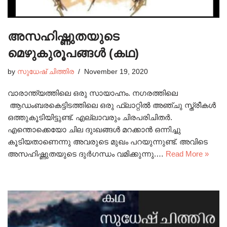
അസഹിഷ്ണുതയുടെ
മെഴുകുരൂപങ്ങൾ (കഥ)
by
സുധേഷ്‌ ചിത്തിര
November 19, 2020
വാരാന്ത്യത്തിലെ ഒരു സായാഹ്നം. നഗരത്തിലെ
ആഡംബരകെട്ടിടത്തിലെ ഒരു ഫ്ലാറ്റിൽ അഞ്ചു സ്ത്രീകൾ
ഒത്തുകൂടിയിട്ടുണ്ട്. എല്ലാവരും ചിരപരിചിതർ.
എന്തൊക്കെയോ ചില ദുഃഖങ്ങൾ മറക്കാൻ ഒന്നിച്ചു
കൂടിയതാണെന്നു അവരുടെ മുഖം പറയുന്നുണ്ട്. അവിടെ
അസഹിഷ്ണുതയുടെ ദുർഗന്ധം വമിക്കുന്നു.…
Read More »