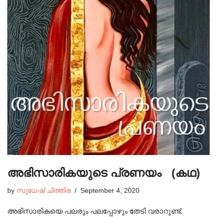
അഭിസാരികയുടെ പ്രണയം (കഥ)
by
സുധേഷ്‌ ചിത്തിര
September 4, 2020
അഭിസാരികയെ പലരും പലപ്പോഴും തേടി വരാറുണ്ട്.