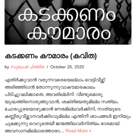
കടക്കണം കൗമാരം (കവിത)
by
സുധേഷ്‌ ചിത്തിര
October 26, 2020
എതിർക്കുവാൻ വരുന്നവരെയെല്ലാം വെട്ടിവീഴ്ത്തി
അരിഞ്ഞിടാൻ തോന്നുന്നുവാകൗമാരകാലം
പിടിച്ചുവലിക്കാതെ, അവരില്ലിനി വീണ്ടുമൊരു
യുദ്ധത്തിനൊരുങ്ങുവാൻ, ശക്തിയേതുമില്ല സത്യം.
ചോരപ്പുഴയൊഴുക്കാൻ നേരമില്ലവർക്കിനി, നാരിയുടെ
കണ്ണീരുവീഴ്ത്താനവർക്കിടവുമില്ല എന്തിനീ ശാപങ്ങൾ ഇനിയും
ചുമക്കുന്നു വെറുതെയീ ജന്മത്തിലവർനിത്യം ഭാരമായ്.
അവസാനമില്ലാത്തൊരാ…
Read More »