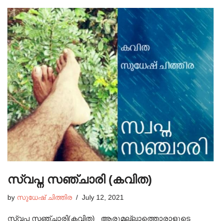
സ്വപ്ന സഞ്ചാരി (കവിത)
by
സുധേഷ്‌ ചിത്തിര
July 12, 2021
സ്വപ്ന സഞ്ചാരി(കവിത) ആരുമല്ലാത്തൊരാളുടെ