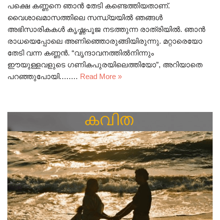
പക്ഷെ കണ്ണനെ ഞാൻ തേടി കണ്ടെത്തിയതാണ്.
വൈശാഖമാസത്തിലെ സന്ധ്യയിൽ ഞങ്ങൾ
അഭിസാരികകൾ കൃഷ്ണപൂജ നടത്തുന്ന രാത്രിയിൽ. ഞാൻ
രാധയെപ്പോലെ അണിഞ്ഞൊരുങ്ങിയിരുന്നു. മറ്റാരെയോ
തേടി വന്ന കണ്ണൻ. “വൃന്ദാവനത്തിൽനിന്നും
ഈയുള്ളവളുടെ ഗണികപുരയിലെത്തിയോ”, അറിയാതെ
പറഞ്ഞുപോയി.….…
Read More »