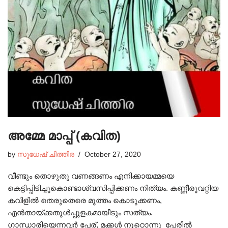
അമ്മേ മാപ്പ് (കവിത)
by
സുധേഷ്‌ ചിത്തിര
October 27, 2020
വീണ്ടും തൊഴുതു വണങ്ങണം എനിക്കായമ്മയെ
കെട്ടിപ്പിടിച്ചുകൊണ്ടാശ്വസിപ്പിക്കണം നിത്യം. കണ്ണീരുവറ്റിയ
കവിളിൽ തെരുതെരെ മുത്തം കൊടുക്കണം,
എൻതായ്ക്കതുൾപ്പുളകമായീടും സത്യം.
ഗാന്ധാരിയെന്നവർ പേര്, മക്കൾ നൂറ്റൊന്നു പേരിൽ