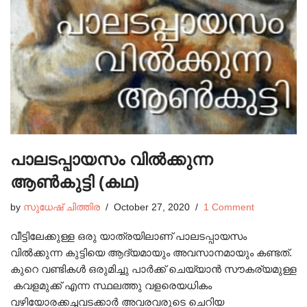
പാലടപ്പായസം വിൽക്കുന്ന
ആൺകുട്ടി (കഥ)
by
സുധേഷ്‌ ചിത്തിര
October 27, 2020
1 Comment
വീട്ടിലേക്കുള്ള ഒരു യാത്രയിലാണ് പാലടപ്പായസം
വിൽക്കുന്ന കുട്ടിയെ ആദ്യമായും അവസാനമായും കണ്ടത്.
കുറെ വണ്ടികൾ ഒരുമിച്ചു പാർക്ക് ചെയ്യാൻ സൗകര്യമുള്ള
കവളമുക്ക് എന്ന സ്ഥലത്തു വളരെയധികം
വഴിയോരക്കച്ചവടക്കാർ അവരവരുടെ ചെറിയ