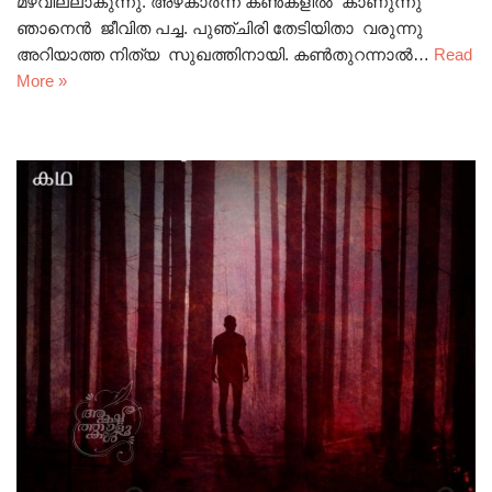
മഴവില്ലാകുന്നു. അഴകാർന്ന കൺകളിൽ കാണുന്നു
ഞാനെൻ ജീവിത പച്ച. പുഞ്ചിരി തേടിയിതാ വരുന്നു
അറിയാത്ത നിത്യ സുഖത്തിനായി. കൺതുറന്നാൽ…
Read
More »