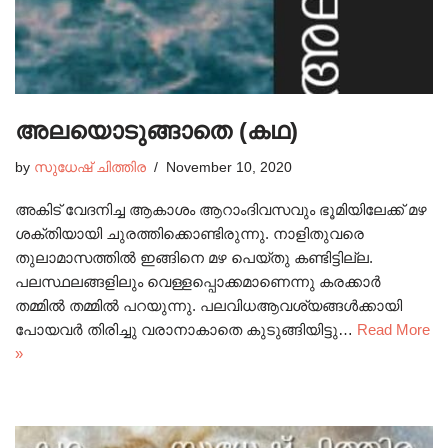
അലയൊടുങ്ങാതെ (കഥ)
by
സുധേഷ്‌ ചിത്തിര
November 10, 2020
അകിട് വേദനിച്ച ആകാശം ആറാംദിവസവും ഭൂമിയിലേക്ക് മഴ
ശക്തിയായി ചുരത്തിക്കൊണ്ടിരുന്നു. നാളിതുവരെ
തുലാമാസത്തിൽ ഇങ്ങിനെ മഴ പെയ്തു കണ്ടിട്ടില്ല.
പലസ്ഥലങ്ങളിലും വെള്ളപ്പൊക്കമാണെന്നു കരക്കാർ
തമ്മിൽ തമ്മിൽ പറയുന്നു. പലവിധആവശ്യങ്ങൾക്കായി
പോയവർ തിരിച്ചു വരാനാകാതെ കുടുങ്ങിയിട്ടു…
Read More
»