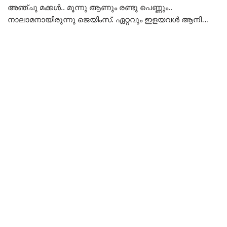
അഞ്ചു മക്കൾ.. മൂന്നു ആണും രണ്ടു പെണ്ണും..
നാലാമനായിരുന്നു ജെയിംസ്. ഏറ്റവും ഇളയവൾ ആനി…