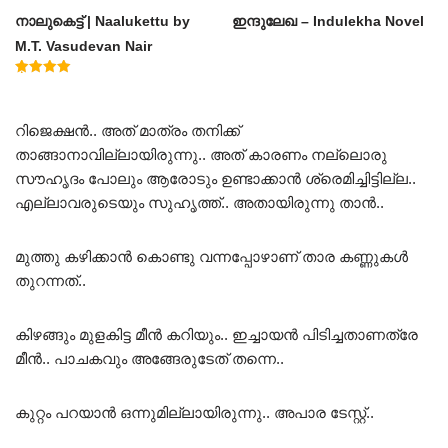
നാലുകെട്ട് | Naalukettu by
ഇന്ദുലേഖ – Indulekha Novel
M.T. Vasudevan Nair
Rated
5.00
out of 5
റിജെക്ഷൻ.. അത്‌ മാത്രം തനിക്ക്
താങ്ങാനാവില്ലായിരുന്നു.. അത് കാരണം നല്ലൊരു
സൗഹൃദം പോലും ആരോടും ഉണ്ടാക്കാൻ ശ്രെമിച്ചിട്ടില്ല..
എല്ലാവരുടെയും സുഹൃത്ത്.. അതായിരുന്നു താൻ..
മുത്തു കഴിക്കാൻ കൊണ്ടു വന്നപ്പോഴാണ് താര കണ്ണുകൾ
തുറന്നത്..
കിഴങ്ങും മുളകിട്ട മീൻ കറിയും.. ഇച്ചായൻ പിടിച്ചതാണത്രേ
മീൻ.. പാചകവും അങ്ങേരുടേത് തന്നെ..
കുറ്റം പറയാൻ ഒന്നുമില്ലായിരുന്നു.. അപാര ടേസ്റ്റ്..