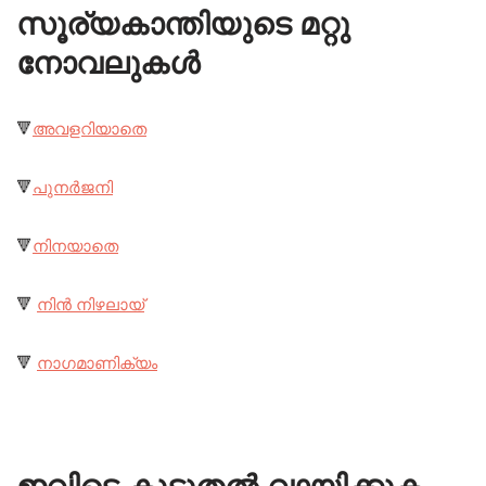
സൂര്യകാന്തിയുടെ മറ്റു
നോവലുകൾ
🔻
അവളറിയാതെ
🔻
പുനർജനി
🔻
നിനയാതെ
🔻
നിൻ നിഴലായ്
🔻
നാഗമാണിക്യം