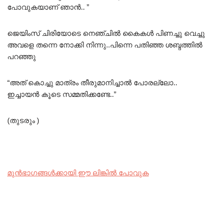
പോവുകയാണ് ഞാൻ.. ”
ജെയിംസ് ചിരിയോടെ നെഞ്ചിൽ കൈകൾ പിണച്ചു വെച്ചു
അവളെ തന്നെ നോക്കി നിന്നു..പിന്നെ പതിഞ്ഞ ശബ്ദത്തിൽ
പറഞ്ഞു
“അത്‌ കൊച്ചു മാത്രം തീരുമാനിച്ചാൽ പോരല്ലോ..
ഇച്ചായൻ കൂടെ സമ്മതിക്കണ്ടേ..”
(തുടരും )
മുൻഭാഗങ്ങൾക്കായി ഈ ലിങ്കിൽ പോവുക