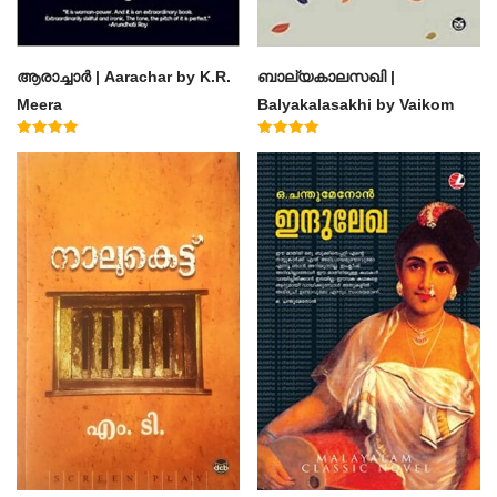
ആരാച്ചാര്‍ | Aarachar by K.R.
ബാല്യകാലസഖി |
Meera
Balyakalasakhi by Vaikom
Muhammad Basheer
Rated
Rated
4.50
4.60
out of 5
out of 5