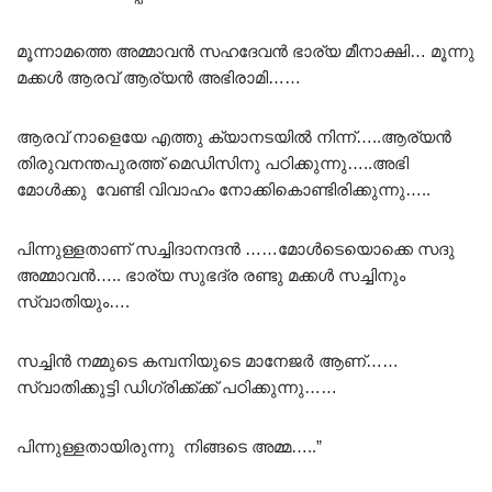
മൂന്നാമത്തെ അമ്മാവൻ സഹദേവൻ ഭാര്യ മീനാക്ഷി… മൂന്നു
മക്കൾ ആരവ് ആര്യൻ അഭിരാമി……
ആരവ് നാളെയേ എത്തു ക്യാനടയിൽ നിന്ന്…..ആര്യൻ
തിരുവനന്തപുരത്ത് മെഡിസിനു പഠിക്കുന്നു…..അഭി
മോൾക്കു വേണ്ടി വിവാഹം നോക്കികൊണ്ടിരിക്കുന്നു…..
പിന്നുള്ളതാണ് സച്ചിദാനന്ദൻ ……മോൾടെയൊക്കെ സദു
അമ്മാവൻ….. ഭാര്യ സുഭദ്ര രണ്ടു മക്കൾ സച്ചിനും
സ്വാതിയും….
സച്ചിൻ നമ്മുടെ കമ്പനിയുടെ മാനേജർ ആണ്‌……
സ്വാതിക്കുട്ടി ഡിഗ്രിക്ക്ക്ക് പഠിക്കുന്നു……
പിന്നുള്ളതായിരുന്നു നിങ്ങടെ അമ്മ…..”