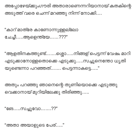
അപ്പോഴേയ്ക്കുംഗൗരി അതാരാണെന്നറിയാനായ് കതകിന്റെ
അടുത്ത് വരെ ചെന്ന് മറഞ്ഞു നിന്ന് നോക്കി….
“കാറ് മാത്രേ കാണോന്നുള്ളല്ലോ
ചേച്ചീ…..ആളെന്ത്യേ……???”
“ആളതിനകത്തുണ്ട്…….ശ്ശൊ…..നിങ്ങള് പെട്ടന്ന് വേഷം മാറി
എടുക്കാനോള്ളതൊക്കെ എടുക്കു…..സച്ചൂനെന്തോ ധൃതി
യുണ്ടെന്നാ പറഞ്ഞത്……. പെട്ടന്നാകട്ടെ…..”
അതും പറഞ്ഞു ഞാനെന്റെ തുണിയൊക്കെ എടുത്തു
വെക്കാനായ് മുറിയിലേക്കു തിരിഞ്ഞു…..
“ങേ…..സച്ചൂവോ…….??”
“അതാ അയാളുടെ പേര്…..”