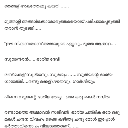
ഞങ്ങള് അകത്തേക്കു കയറി…….
മുത്തശ്ശി ഞങ്ങൾക്കോരോരുത്തരെയായ് പരിചയപ്പെടുത്തി
തരാൻ തുടങ്ങി…..
“ഈ നിക്കണതാണ് അമ്മയുടെ ഏറ്റവും മൂത്ത ആങ്ങള….
സുരേന്ദ്രൻ….. ഭാര്യ ദേവി
രണ്ട് മക്കള് സൂര്യനും സൂരജും ……സൂര്യന്റെ ഭാര്യ
ഗായത്രി….രണ്ടു മക്കള് ഗൗതവും ഗാർഗിയും
പിന്നെ സൂരന്റെ ഭാര്യ രേഷ്മ…ഒരേ ഒരു മകൾ നന്ദിത…..
രണ്ടാമത്തെ അമ്മാവൻ സജീവൻ ഭാര്യ ചന്ദ്രിക ഒരേ ഒരു
മകൾ ചന്ദന വിവഹം ഒക്കെ കഴിഞു ചന്ദു മോൾ ഇപ്പോൾ
ഭർത്താവിനൊപ്പം വിദേശത്താണ്……..