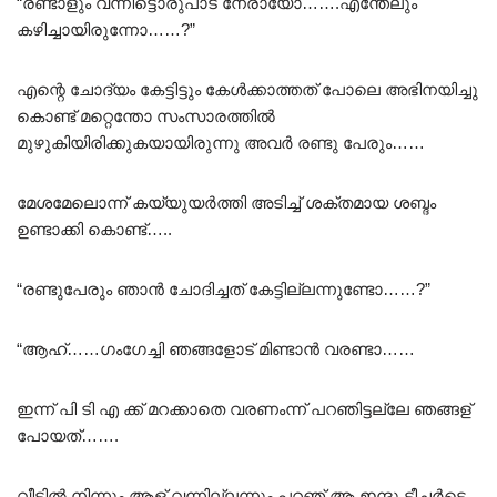
“രണ്ടാളും വന്നിട്ടൊരുപാട് നേരായോ…….എന്തേലും
കഴിച്ചായിരുന്നോ……?”
എന്റെ ചോദ്യം കേട്ടിട്ടും കേൾക്കാത്തത് പോലെ അഭിനയിച്ചു
കൊണ്ട് മറ്റെന്തോ സംസാരത്തിൽ
മുഴുകിയിരിക്കുകയായിരുന്നു അവർ രണ്ടു പേരും……
മേശമേലൊന്ന് കയ്യുയർത്തി അടിച്ച് ശക്തമായ ശബ്ദം
ഉണ്ടാക്കി കൊണ്ട്…..
“രണ്ടുപേരും ഞാൻ ചോദിച്ചത് കേട്ടില്ലന്നുണ്ടോ……?”
“ആഹ്……ഗംഗേച്ചി ഞങ്ങളോട് മിണ്ടാൻ വരണ്ടാ……
ഇന്ന് പി ടി എ ക്ക് മറക്കാതെ വരണംന്ന് പറഞിട്ടല്ലേ ഞങ്ങള്
പോയത്…….
വീട്ടിൽ നിന്നും ആള് വന്നില്ലന്നും പറഞ് ആ ഇന്ദു ടീച്ചർടെ