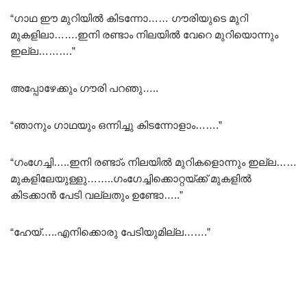
“ഗാഥ ഈ മുറിയിൽ കിടന്നോ…… ഗൗരിയുടെ മുറി
മുകളിലാ…….ഇനി രണ്ടാം നിലയിൽ വേറെ മുറിയൊന്നും
ഇല്ല……….”
അപ്പോഴേക്കും ഗൗരി പറഞു…..
“ഞാനും ഗാഥയും ഒന്നിച്ചു കിടന്നോളാം…….”
“ഗംഗേച്ചി…..ഇനി രണ്ടാ്ം നിലയിൽ മുറികളൊന്നും ഇല്ല……
മുകളിലേയുള്ളു……..ഗംഗേച്ചിക്കൊറ്റയ്ക്ക് മുകളിൽ
കിടക്കാൻ പേടി വല്ലതും ഉണ്ടോ…..”
“ഹേയ്…..എനിക്കൊരു പേടിയുമില്ല…….”