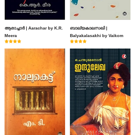
ആരാച്ചാര്‍ | Aarachar by K.R.
ബാല്യകാലസഖി |
Meera
Balyakalasakhi by Vaikom
Muhammad Basheer
Rated
Rated
4.50
4.60
out of 5
out of 5