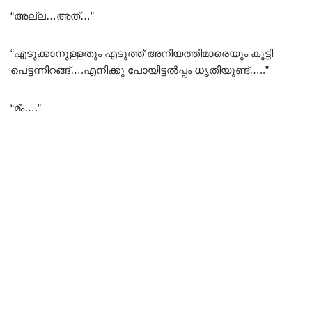
“അല്ല…അത്…”
“എടുക്കാനുള്ളതും എടുത്ത് അനിയത്തിമാരെയും കൂട്ടി
പെട്ടന്നിറങ്ങ്….എനിക്കു പോയിട്ടൽപ്പം ധൃതിയുണ്ട്…..”
“മ്ം….”