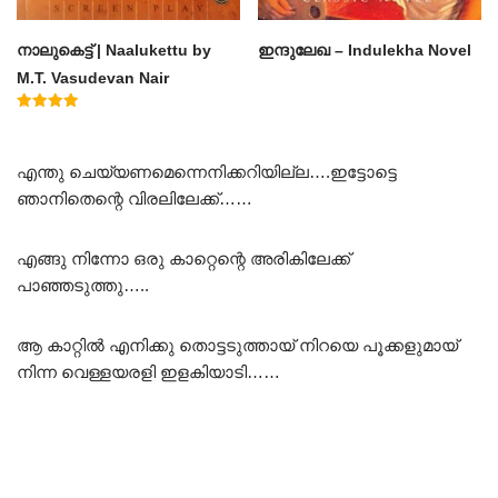
നാലുകെട്ട് | Naalukettu by
ഇന്ദുലേഖ – Indulekha Novel
M.T. Vasudevan Nair
Rated
5.00
out of 5
എന്തു ചെയ്യണമെന്നെനിക്കറിയില്ല….ഇട്ടോട്ടെ
ഞാനിതെന്റെ വിരലിലേക്ക്……
എങ്ങു നിന്നോ ഒരു കാറ്റെന്റെ അരികിലേക്ക്
പാഞ്ഞടുത്തു…..
ആ കാറ്റിൽ എനിക്കു തൊട്ടടുത്തായ് നിറയെ പൂക്കളുമായ്
നിന്ന വെള്ളയരളി ഇളകിയാടി……