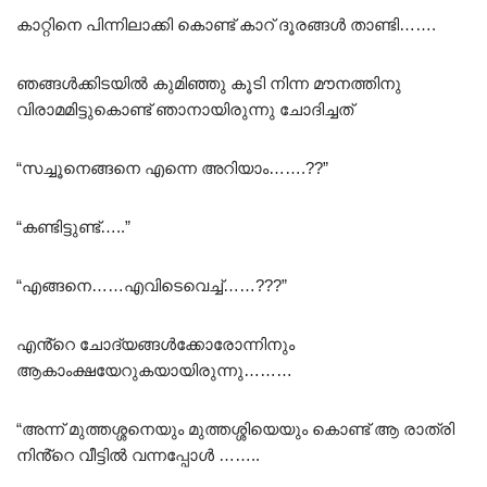
കാറ്റിനെ പിന്നിലാക്കി കൊണ്ട് കാറ് ദൂരങ്ങൾ താണ്ടി…….
ഞങ്ങൾക്കിടയിൽ കുമിഞ്ഞു കൂടി നിന്ന മൗനത്തിനു
വിരാമമിട്ടുകൊണ്ട് ഞാനായിരുന്നു ചോദിച്ചത്
“സച്ചൂനെങ്ങനെ എന്നെ അറിയാം…….??”
“കണ്ടിട്ടുണ്ട്…..”
“എങ്ങനെ……എവിടെവെച്ച്……???”
എൻ്റെ ചോദ്യങ്ങൾക്കോരോന്നിനും
ആകാംക്ഷയേറുകയായിരുന്നു………
“അന്ന് മുത്തശ്ശനെയും മുത്തശ്ശിയെയും കൊണ്ട് ആ രാത്രി
നിൻ്റെ വീട്ടിൽ വന്നപ്പോൾ ……..