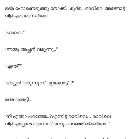
ഭദ്ര ഫോണെടുത്തു നോക്കി.. രുദ്ര.. രാവിലെ അങ്ങോട്ട്‌
വിളിച്ചതാണെല്ലോ..
“ഹലോ..”
“അമ്മൂ അച്ഛൻ വരുന്നു..”
“എന്ത്‌?”
“അച്ഛൻ വരുന്നൂന്ന്.. ഇങ്ങോട്ട്..?”
ഭദ്ര ഞെട്ടി..
“നീ എന്താ പറഞ്ഞേ..?എന്നിട്ട് രാവിലെ… രാവിലെ
വിളിച്ചപ്പോൾ എന്നോട് ഒന്നും പറഞ്ഞില്ലല്ലോ..”