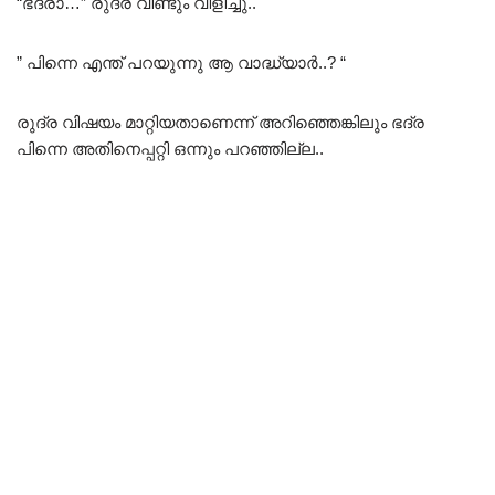
“ഭദ്രാ…” രുദ്ര വീണ്ടും വിളിച്ചു..
” പിന്നെ എന്ത്‌ പറയുന്നു ആ വാദ്ധ്യാർ..? “
രുദ്ര വിഷയം മാറ്റിയതാണെന്ന് അറിഞ്ഞെങ്കിലും ഭദ്ര
പിന്നെ അതിനെപ്പറ്റി ഒന്നും പറഞ്ഞില്ല..