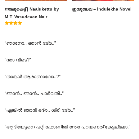
നാലുകെട്ട് | Naalukettu by
ഇന്ദുലേഖ – Indulekha Novel
M.T. Vasudevan Nair
Rated
5.00
out of 5
“ഞാനോ.. ഞാൻ ഭദ്ര..”
“ന്താ വിടെ?”
“താങ്കൾ ആരാണാവോ..?”
“ഞാൻ.. ഞാൻ.. പാർവതി..”
“എങ്കിൽ ഞാൻ ഭദ്ര.. ശ്രീ ഭദ്ര..”
“ആദിയേട്ടനെ പറ്റി ഫോണിൽ ന്തോ പറയണത് കേട്ടല്ലോ.”