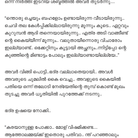
ഒന്ന് നിർത്തി ഇടറിയ ശബ്ദത്തിൽ അവർ തുടർന്നു…
“ന്തൊരു ഒച്ചയും ബഹളോം ഉണ്ടായിരുന്ന വീടായിരുന്നു..
ചെവി തല കേൾപ്പിക്കില്ലായിരുന്നു മൂന്നും കൂടെ.. ഏറ്റവും
കുറുമ്പൻ ആദി തന്നെയായിരുന്നു.. എത്ര അടി വാങ്ങീണ്ട്
ന്റെ കൈയ്യീന്ന് മൂന്നും.. വലുതായീന്നൊരു വിചാരോം
ഇല്ല്യാണ്ട്.. ഒക്കേറ്റിനും കൂട്ടായി അച്ഛനും..ന്നിട്ടിപ്പോ ന്റെ
കുഞ്ഞിന്റെ മിണ്ടാട്ടം പോലും ഇല്ല്യാണ്ടായില്ല്യേ..”
അവർ വിങ്ങി പൊട്ടി..ഭദ്ര വല്ലാതെയായി.. അവൾ
അവരുടെ ചുമലിൽ കൈ വെച്ചു.. അവളുടെ കൈയിൽ
പതിയെ ഒന്ന് തലോടി നേര്യേതിന്റെ തുമ്പ് കൊണ്ട് മുഖം
തുടച്ചു അവർ ധൃതിയിൽ പുറത്തേക്ക് നടന്നു..
ഭദ്ര ഉഷയെ നോക്കി..
“കരയാനുള്ള പോക്കാ.. മോള് വിഷമിക്കണ്ട…
ആത്തോലമ്മയ്ക്ക് ഇതൊരു പതിവാ.. ന്ത്‌ പറഞ്ഞാലും