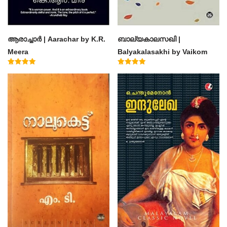
ആരാച്ചാര്‍ | Aarachar by K.R.
ബാല്യകാലസഖി |
Meera
Balyakalasakhi by Vaikom
Muhammad Basheer
Rated
Rated
4.50
4.60
out of 5
out of 5