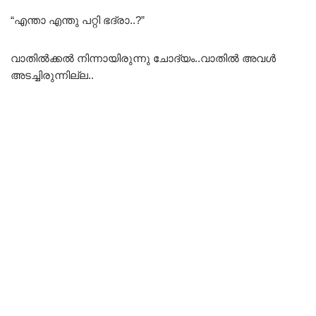
“എന്താ എന്തു പറ്റി ഭദ്രാ..?”
വാതിൽക്കൽ നിന്നായിരുന്നു ചോദ്യം..വാതിൽ അവൾ
അടച്ചിരുന്നില്ല..