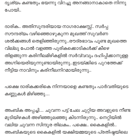
ദൃശ്യം കണ്ടതും ഭയന്നു വിറച്ചു അനങ്ങാനാകാതെ നിന്നു
പോയി..
ദാരിക.. അതിസുന്ദരിയായ നാഗരാക്ഷസ്സ്.. സർപ്പ
സൗന്ദര്യം വഴിഞ്ഞൊഴുകുന്ന മുഖത്ത് സുവർണ
ശൽക്കങ്ങൾ തെളിഞ്ഞിരുന്നു..രൗദ്രഭാവം പൂണ്ട മുഖത്തെ
വില്ലു പോൽ വളഞ്ഞ പുരികക്കൊടികൾക്ക് കീഴെ
തിളങ്ങുന്ന കരിനീലമിഴികളിൽ സർവ്വവും ദഹിപ്പിക്കാനുള്ള
അഗ്നിയെരിയുന്നുണ്ടായിരുന്നു..ഇടയ്ക്കിടെ പുറത്തേക്ക്
നീട്ടിയ നാവിനും കരിനീലനിറമായിരുന്നു..
പക്ഷെ ദാരികക്കരികെ നിന്നയാളെ കണ്ടതും പാർവതിയുടെ
കണ്ണുകൾ മിഴിഞ്ഞു…
അംബിക അപ്പച്ചി… ചുവന്ന പട്ട് ചേല ചുറ്റിയ അവളുടെ നീണ്ട
മുടിയിഴകൾ അഴിഞ്ഞുലഞ്ഞു കിടന്നിരുന്നു.. നെറ്റിയിൽ
വലിയ ചുവന്ന സിന്ദൂര തിലകം.. പക്ഷെ.. കൈകളിൽ..
അംബികയുടെ കൈകളിൽ യക്ഷിയമ്മയുടെ പ്രതിഷ്ഠയിലെ