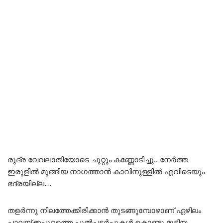
രുദ്ര വേവലാതിയോടെ ചുറ്റും കണ്ണോടിച്ചു.. നേർത്ത
ഇരുളിൽ മുങ്ങിയ നാഗത്താൻ കാവിനുള്ളിൽ എവിടെയും
ഭദ്രയില്ല…
തളർന്നു നിലത്തേക്കിരിക്കാൻ തുടങ്ങുമ്പോഴാണ് ഏഴിലം
പാലയ്ക്കപ്പുറത്തെ പുൽപടർപ്പുകൾ കൊണ്ടു മൂടിയ