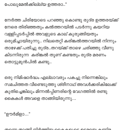
പോലുമേൽക്കില്ല്യ ഉത്തരാ..”
നേർത്ത ചിരിയോടെ പറഞ്ഞു കൊണ്ടു രുദ്ര ഉത്തരയ്ക്ക്
നേരെ തിരിഞ്ഞതും കൽത്തറയിൽ പടർന്നു കയറിയ
വള്ളിപ്പടർപ്പിൽ അവളുടെ കാല് കുരുങ്ങിയതും
ഒരുമിച്ചായിരുന്നു.. നിലതെറ്റി കരിങ്കൽത്തറയിൽ നിന്നും
താഴേക്ക് പതിച്ചു രുദ്ര..തറയ്ക്ക് താഴെ ചരിഞ്ഞു വീണു
കിടന്നിരുന്ന കരിങ്കൽ തൂണ് കണ്ടതും രുദ്ര മരണം
തൊട്ടുമുൻപിൽ കണ്ടു..
ഒരു നിമിഷാർദ്ധം എല്ലാവരും പകച്ചു നിന്നെങ്കിലും
സമചിത്തത വീണ്ടെടുത്തു ശ്രീനാഥ്‌ അവൾക്കരികിലേക്ക്
കുതിച്ചെങ്കിലും മിന്നൽപ്പിണരിന്റെ വേഗത്തിൽ രണ്ടു
കൈകൾ അവളെ താങ്ങിയിരുന്നു…
“ഊർമിളാ…”
തന്നെ താങ്ങി നിർത്തിയ കൈകളുടെ ഉടമയെ കണ്ണിമ