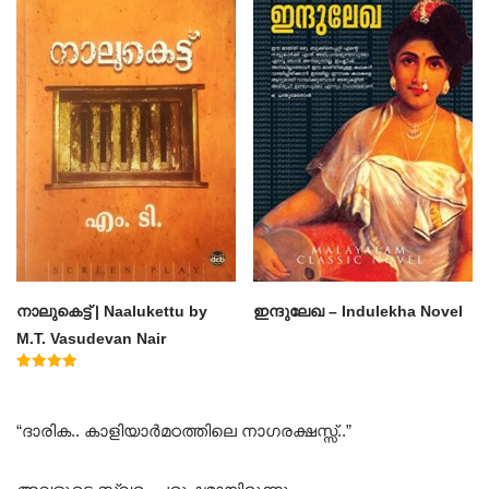
നാലുകെട്ട് | Naalukettu by
ഇന്ദുലേഖ – Indulekha Novel
M.T. Vasudevan Nair
Rated
5.00
out of 5
“ദാരിക.. കാളിയാർമഠത്തിലെ നാഗരക്ഷസ്സ്..”