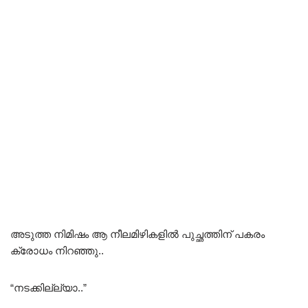
അടുത്ത നിമിഷം ആ നീലമിഴികളിൽ പുച്ഛത്തിന് പകരം
ക്രോധം നിറഞ്ഞു..
“നടക്കില്ല്യാ..”