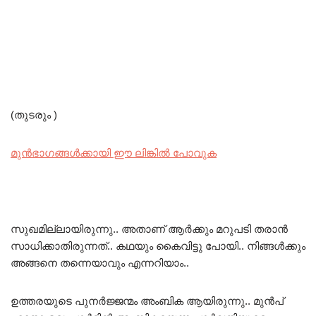
(തുടരും )
മുൻഭാഗങ്ങൾക്കായി ഈ ലിങ്കിൽ പോവുക
സുഖമില്ലായിരുന്നു.. അതാണ് ആർക്കും മറുപടി തരാൻ
സാധിക്കാതിരുന്നത്.. കഥയും കൈവിട്ടു പോയി.. നിങ്ങൾക്കും
അങ്ങനെ തന്നെയാവും എന്നറിയാം..
ഉത്തരയുടെ പുനർജ്ജന്മം അംബിക ആയിരുന്നു.. മുൻപ്