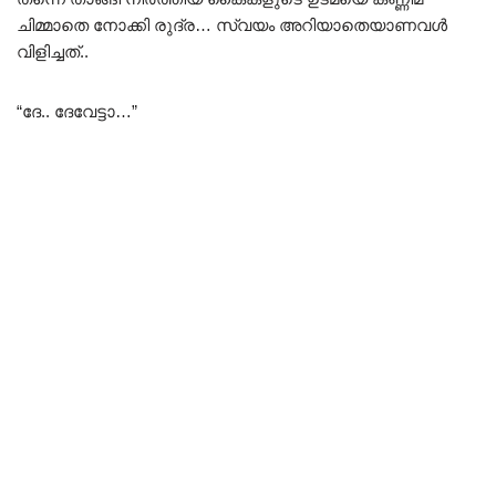
ചിമ്മാതെ നോക്കി രുദ്ര… സ്വയം അറിയാതെയാണവൾ
വിളിച്ചത്..
“ദേ.. ദേവേട്ടാ…”