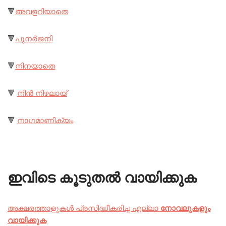
🔻
അവളറിയാതെ
🔻
പുനർജനി
🔻
നിനയാതെ
🔻
നിൻ നിഴലായ്
🔻
നാഗമാണിക്യം
ഇവിടെ കൂടുതൽ വായിക്കുക
അക്ഷരത്താളുകൾ പ്രസിദ്ധീകരിച്ച എല്ലാ
നോവലുകളും
വായിക്കുക