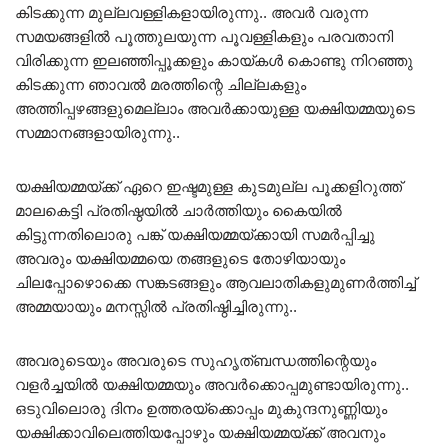
കിടക്കുന്ന മുല്ലവള്ളികളായിരുന്നു.. അവർ വരുന്ന
സമയങ്ങളിൽ പൂത്തുലയുന്ന പൂവള്ളികളും പരവതാനി
വിരിക്കുന്ന ഇലഞ്ഞിപ്പൂക്കളും കായ്കൾ കൊണ്ടു നിറഞ്ഞു
കിടക്കുന്ന ഞാവൽ മരത്തിന്റെ ചില്ലകളും
അത്തിപ്പഴങ്ങളുമെല്ലാം അവർക്കായുള്ള യക്ഷിയമ്മയുടെ
സമ്മാനങ്ങളായിരുന്നു..
യക്ഷിയമ്മയ്ക്ക് ഏറെ ഇഷ്ടമുള്ള കുടമുല്ല പൂക്കളിറുത്ത്
മാലകെട്ടി പ്രതിഷ്ഠയിൽ ചാർത്തിയും കൈയിൽ
കിട്ടുന്നതിലൊരു പങ്ക് യക്ഷിയമ്മയ്ക്കായി സമർപ്പിച്ചു
അവരും യക്ഷിയമ്മയെ തങ്ങളുടെ തോഴിയായും
ചിലപ്പോഴൊക്കെ സങ്കടങ്ങളും ആവലാതികളുമുണർത്തിച്ച്
അമ്മയായും മനസ്സിൽ പ്രതിഷ്ഠിച്ചിരുന്നു..
അവരുടെയും അവരുടെ സുഹൃത്ബന്ധത്തിന്റെയും
വളർച്ചയിൽ യക്ഷിയമ്മയും അവർക്കൊപ്പമുണ്ടായിരുന്നു..
ഒടുവിലൊരു ദിനം ഉത്തരയ്‌ക്കൊപ്പം മുകുന്ദനുണ്ണിയും
യക്ഷിക്കാവിലെത്തിയപ്പോഴും യക്ഷിയമ്മയ്ക്ക് അവനും