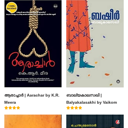
ആരാച്ചാര്‍ | Aarachar by K.R.
ബാല്യകാലസഖി |
Meera
Balyakalasakhi by Vaikom
Muhammad Basheer
Rated
Rated
4.50
4.60
out of 5
out of 5