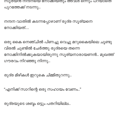
സൂര്യൻ നന്ദനയെ നോക്കിയതും അവൾ ഒന്നും പറയാതെ
പുറത്തേക്ക് നടന്നു..
നന്ദന വാതിൽ കടന്നപ്പോഴാണ് രുദ്ര സൂര്യനെ
നോക്കിയത്…
ഒരു കൈ നെഞ്ചിൽ പിണച്ചു വെച്ചു മറുകൈയിലെ ചൂണ്ടു
വിരൽ ചുണ്ടിൽ ചേർത്തു രുദ്രയെ തന്നെ
നോക്കിനിൽക്കുകയായിരുന്നു സൂര്യനാരായണൻ.. മുഖത്ത്
ഗൗരവം നിറഞ്ഞു നിന്നു..
രുദ്ര മിഴികൾ ഇറുകെ ചിമ്മിതുറന്നു..
“എനിക്ക് സാറിന്റെ ഒരു സഹായം വേണം..”
രുദ്രയുടെ ശബ്ദം ഒട്ടും പതറിയില്ല..