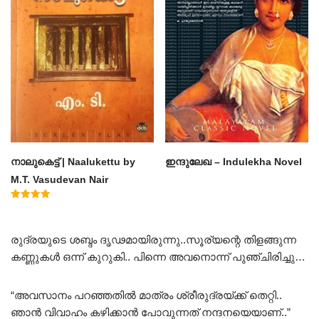
നാലുകെട്ട് | Naalukettu by
ഇന്ദുലേഖ – Indulekha Novel
M.T. Vasudevan Nair
Rated
5.00
out of 5
രുദ്രയുടെ ശബ്ദം ദൃഢമായിരുന്നു..സൂര്യന്റെ തിളങ്ങുന്ന
കണ്ണുകൾ ഒന്ന് കുറുകി.. പിന്നെ അവനൊന്ന് പുഞ്ചിരിച്ചു…
“അവസാനം പറഞ്ഞതിൽ മാത്രം ശ്രീരുദ്രയ്ക്ക് തെറ്റി..
ഞാൻ വിവാഹം കഴിക്കാൻ പോവുന്നത് നന്ദനയെയാണ്..”