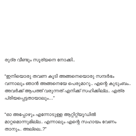
രുദ്ര വീണ്ടും സൂര്യനെ നോക്കി..
“ഇനിയൊരു തവണ കൂടി അങ്ങനെയൊരു സന്ദർഭം
വന്നാലും ഞാൻ അങ്ങനെയേ പെരുമാറൂ.. എന്റെ കുടുംബം..
അവർക്ക് ആപത്ത് വരുന്നത് എനിക്ക് സഹിക്കില്ല.. എത്ര
പ്രിയപ്പെട്ടതായാലും…”
“ഓ അപ്പോഴും എന്നോടുള്ള ആറ്റിറ്റ്യൂഡിൽ
മാറ്റമൊന്നുമില്ല.. എന്നാലും എന്റെ സഹായം വേണം
താനും.. അല്ലെ..?”