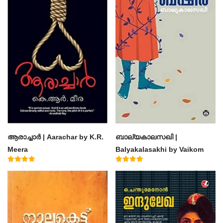
ആരാച്ചാര്‍ | Aarachar by K.R.
ബാല്യകാലസഖി |
Meera
Balyakalasakhi by Vaikom
Muhammad Basheer
Rated
Rated
4.50
4.60
out of 5
out of 5