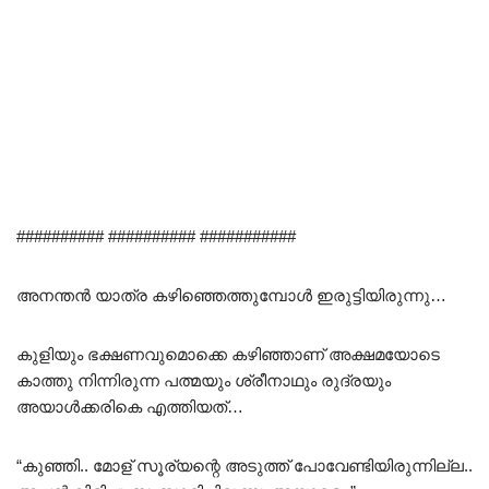
########## ########## ###########
അനന്തൻ യാത്ര കഴിഞ്ഞെത്തുമ്പോൾ ഇരുട്ടിയിരുന്നു…
കുളിയും ഭക്ഷണവുമൊക്കെ കഴിഞ്ഞാണ് അക്ഷമയോടെ
കാത്തു നിന്നിരുന്ന പത്മയും ശ്രീനാഥും രുദ്രയും
അയാൾക്കരികെ എത്തിയത്…
“കുഞ്ഞി.. മോള് സൂര്യന്റെ അടുത്ത് പോവേണ്ടിയിരുന്നില്ല..