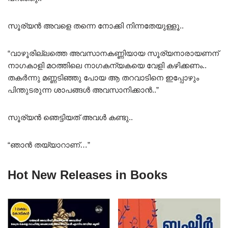
സൂര്യൻ അവളെ തന്നെ നോക്കി നിന്നതേയുള്ളൂ..
“വാഴൂരില്ലത്തെ അവസാനകണ്ണിയായ സൂര്യനാരായണന്
നാഗകാളി മഠത്തിലെ നാഗകന്യകയെ വേളി കഴിക്കണം..
തകർന്നു മണ്ണടിഞ്ഞു പോയ ആ തറവാടിനെ ഇപ്പോഴും
പിന്തുടരുന്ന ശാപങ്ങൾ അവസാനിക്കാൻ..”
സൂര്യൻ ഞെട്ടിയത് അവൾ കണ്ടു..
“ഞാൻ തയ്യാറാണ്…”
Hot New Releases in Books