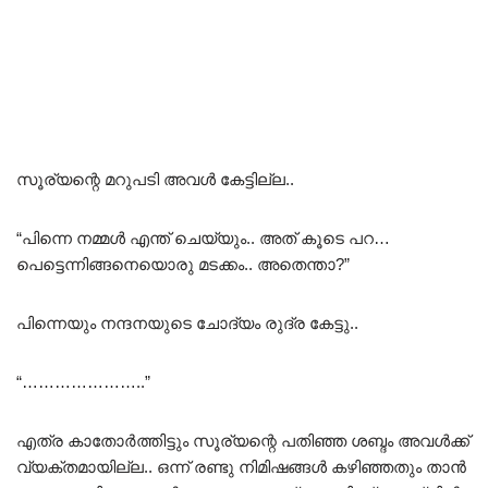
സൂര്യന്റെ മറുപടി അവൾ കേട്ടില്ല..
“പിന്നെ നമ്മൾ എന്ത് ചെയ്യും.. അത് കൂടെ പറ…
പെട്ടെന്നിങ്ങനെയൊരു മടക്കം.. അതെന്താ?”
പിന്നെയും നന്ദനയുടെ ചോദ്യം രുദ്ര കേട്ടു..
“…………………..”
എത്ര കാതോർത്തിട്ടും സൂര്യന്റെ പതിഞ്ഞ ശബ്ദം അവൾക്ക്
വ്യക്തമായില്ല.. ഒന്ന് രണ്ടു നിമിഷങ്ങൾ കഴിഞ്ഞതും താൻ