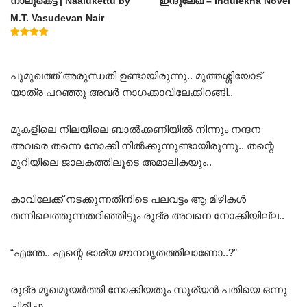
നാലുകെട്ട് | Naalukettu by
ഇന്ദുലേഖ – Indulekha Novel
M.T. Vasudevan Nair
Rated
5.00
out of 5
പൂമുഖത്ത് അരുന്ധതി ഉണ്ടായിരുന്നു.. മുത്തശ്ശിയോട്
യാത്ര പറഞ്ഞു അവർ നാഗക്കാവിലേക്കിറങ്ങി..
മുകളിലെ നിലയിലെ ബാൽക്കണിയിൽ നിന്നും നന്ദന
അവരെ തന്നെ നോക്കി നിൽക്കുന്നുണ്ടായിരുന്നു.. തന്റെ
മുറിയിലെ ജാലകത്തിലൂടെ അമാലികയും..
കാവിലേക്ക് നടക്കുന്നതിനിടെ പലവട്ടം ആ മിഴികൾ
തന്നിലെത്തുന്നതറിഞ്ഞിട്ടും രുദ്ര അവനെ നോക്കിയില്ല..
“എന്തേ.. എന്റെ ഭാര്യ മൗനവൃതത്തിലാണോ..?”
രുദ്ര മുഖമുയർത്തി നോക്കിയതും സൂര്യൻ പതിയെ ഒന്നു
ചിരിച്ചു..