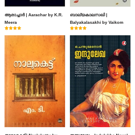
ആരാച്ചാര്‍ | Aarachar by K.R.
ബാല്യകാലസഖി |
Meera
Balyakalasakhi by Vaikom
Muhammad Basheer
Rated
Rated
4.50
4.60
out of 5
out of 5