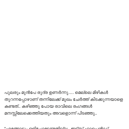
പുലരും മുൻപേ രുദ്ര ഉണർന്നു…. മെല്ലെ മിഴികൾ
തുറന്നപ്പോഴാണ് തന്നിലേക്ക് മുഖം ചേർത്ത് കിടക്കുന്നയാളെ
കണ്ടത്.. കഴിഞ്ഞു പോയ രാവിലെ രംഗങ്ങൾ
മനസ്സിലേക്കെത്തിയതും അവളൊന്ന് പിടഞ്ഞു..
“എങ്ങോട്ടും ഒളിച്ചോടേണ്ടതില്ല.. ഇട്സ് ഹാപ്പെൻഡ്