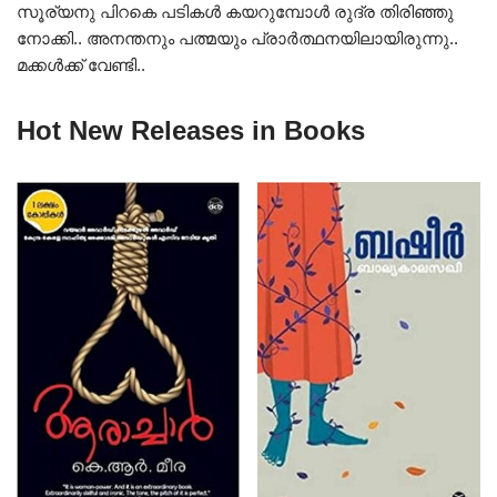
സൂര്യനു പിറകെ പടികൾ കയറുമ്പോൾ രുദ്ര തിരിഞ്ഞു
നോക്കി.. അനന്തനും പത്മയും പ്രാർത്ഥനയിലായിരുന്നു..
മക്കൾക്ക് വേണ്ടി..
Hot New Releases in Books