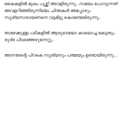
കൈകളിൽ മുഖം പൂഴ്ത്തി അവളിരുന്നു.. സമയം പോവുന്നത്
അവളറിഞ്ഞിരുന്നില്ല..ചിന്തകൾ അപ്പോഴും
സൂര്യനാരായണനെ വട്ടമിട്ടു കൊണ്ടേയിരുന്നു..
താഴേക്കുള്ള പടികളിൽ ആരുടെയോ കാലൊച്ച കേട്ടതും
രുദ്ര പിടഞ്ഞെഴുന്നേറ്റു..
അനന്തന്റെ പിറകെ സൂര്യനും പത്മയും ഉണ്ടായിരുന്നു…