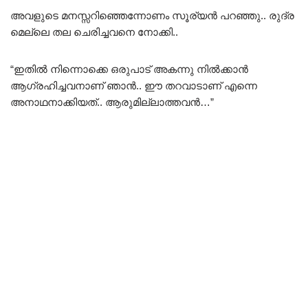
അവളുടെ മനസ്സറിഞ്ഞെന്നോണം സൂര്യൻ പറഞ്ഞു.. രുദ്ര
മെല്ലെ തല ചെരിച്ചവനെ നോക്കി..
“ഇതിൽ നിന്നൊക്കെ ഒരുപാട് അകന്നു നിൽക്കാൻ
ആഗ്രഹിച്ചവനാണ് ഞാൻ.. ഈ തറവാടാണ് എന്നെ
അനാഥനാക്കിയത്.. ആരുമില്ലാത്തവൻ…”