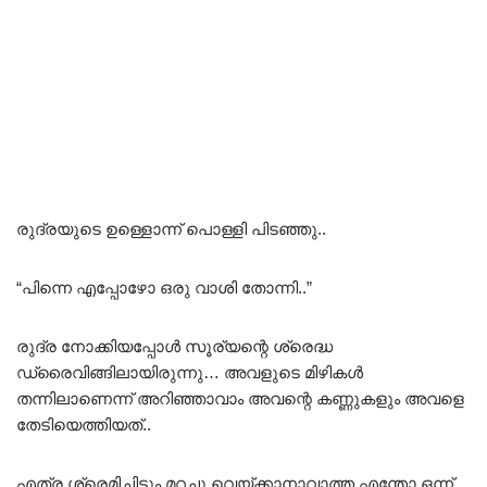
രുദ്രയുടെ ഉള്ളൊന്ന് പൊള്ളി പിടഞ്ഞു..
“പിന്നെ എപ്പോഴോ ഒരു വാശി തോന്നി..”
രുദ്ര നോക്കിയപ്പോൾ സൂര്യന്റെ ശ്രെദ്ധ
ഡ്രൈവിങ്ങിലായിരുന്നു… അവളുടെ മിഴികൾ
തന്നിലാണെന്ന് അറിഞ്ഞാവാം അവന്റെ കണ്ണുകളും അവളെ
തേടിയെത്തിയത്..
എത്ര ശ്രെമിച്ചിട്ടും മറച്ചു വെയ്ക്കാനാവാത്ത എന്തോ ഒന്ന്