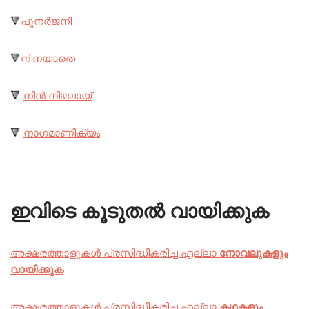
🔻
പുനർജനി
🔻
നിനയാതെ
🔻
നിൻ നിഴലായ്
🔻
നാഗമാണിക്യം
ഇവിടെ കൂടുതൽ വായിക്കുക
അക്ഷരത്താളുകൾ പ്രസിദ്ധീകരിച്ച എല്ലാ
നോവലുകളും
വായിക്കുക
അക്ഷരത്താളുകൾ പ്രസിദ്ധീകരിച്ച എല്ലാ
കഥകളും