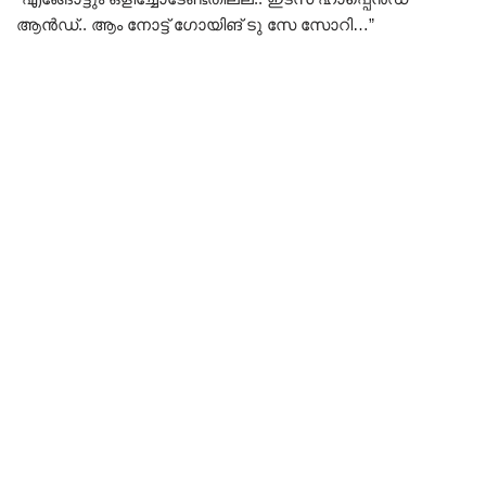
ആൻഡ്.. ആം നോട്ട് ഗോയിങ് ടു സേ സോറി…”