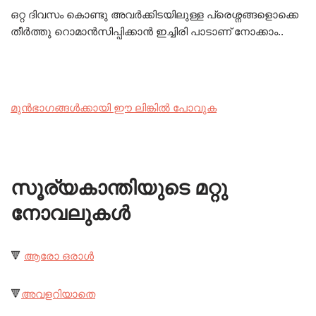
ഒറ്റ ദിവസം കൊണ്ടു അവർക്കിടയിലുള്ള പ്രെശ്നങ്ങളൊക്കെ
തീർത്തു റൊമാൻസിപ്പിക്കാൻ ഇച്ചിരി പാടാണ് നോക്കാം..
മുൻഭാഗങ്ങൾക്കായി ഈ ലിങ്കിൽ പോവുക
സൂര്യകാന്തിയുടെ മറ്റു
നോവലുകൾ
🔻
ആരോ ഒരാൾ
🔻
അവളറിയാതെ