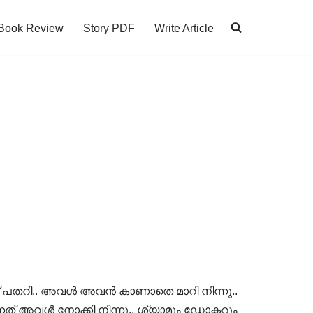
Book Review
Story PDF
Write Article
ന് പതറി.. അവൾ അവൻ കാണാതെ മാറി നിന്നു..
് അവൾ നോക്കി നിന്നു.. ശ്യാമും ഡോക്ടറും