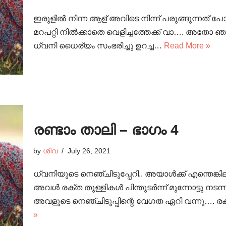
ഇരുളിൽ നിന്ന ആള് അവിടെ നിന്ന് പരുങ്ങുന്നത് പോല
മറപറ്റി നിൽക്കാതെ വെളിച്ചത്തേക്ക് വാ…. അതോ 
ധ്വനി ധൈര്യം സംഭരിച്ചു ഉറച്ച…
Read More »
രണ്ടാം താലി – ഭാഗം 4
by
ശിവ
July 26, 2021
ധ്വനിയുടെ നെഞ്ചിടുപ്പേറി.. അയാൾക്ക് എന്തെങ്കി
അവൾ രക്ത തുള്ളികൾ പിന്തുടർന്ന് മുന്നോട്ടു നടന്
അവളുടെ നെഞ്ചിടുപ്പിന്റെ വേഗത ഏറി വന്നു…. രക
»