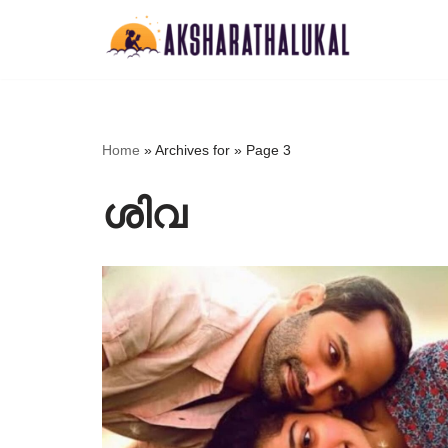
Skip
to
content
Home
»
Archives for
»
Page 3
ശിവ