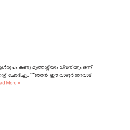
ആൾരൂപം കണ്ടു മുത്തശ്ശിയും ധ്വനിയും ഒന്ന്
്തശ്ശി ചോദിച്ചു.. “””ഞാൻ ഈ വാഴൂർ തറവാട്
ad More »