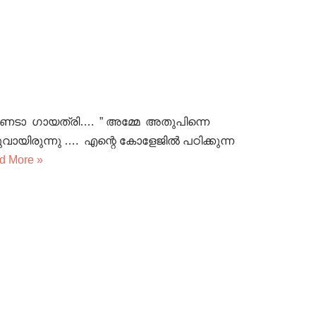
ടാ ഗായത്രി…. ” അമ്മേ അതുപിന്നെ
ുവായിരുന്നു …. എന്റെ കോളേജിൽ പഠിക്കുന്ന
d More »