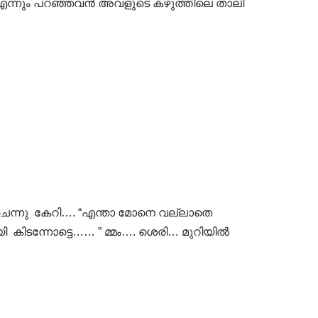
് എന്നും പറഞ്ഞവൻ അവളുടെ കഴുത്തിലെ താലി
ടിൽ ചെന്നു കേറി…. “എന്താ മോനെ വല്ലാതെ
യി കിടന്നോട്ടെ…… ” മ്മം…. ശെരി… മുറിയിൽ