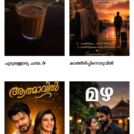
ചൂടുള്ളൊരു ചായ..☕
കാത്തിരിപ്പിനൊടുവിൽ