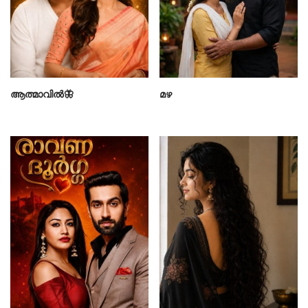
ആത്മാവിൽ🦋
മഴ