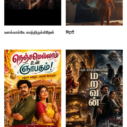
உனக்காக்கே காத்திருக்கிறேன்
मिट्टी