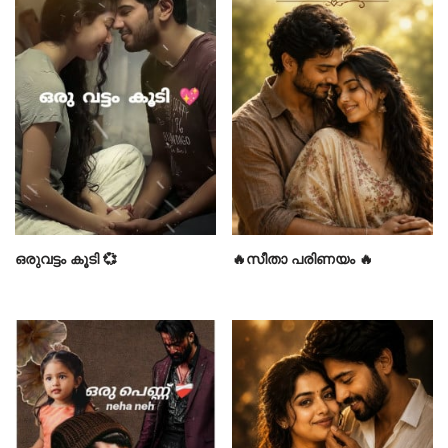
ഒരുവട്ടം കൂടി 💞
🔥സീതാ പരിണയം 🔥