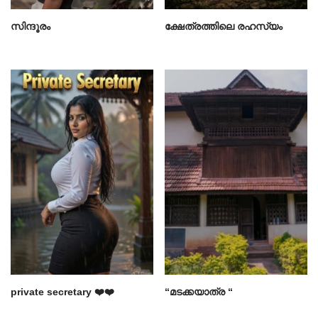
സിന്ദൂരം
ക്ഷേത്രത്തിലെ രഹസ്യം
private secretary ❤️❤️
“മടക്കയാത്ര “