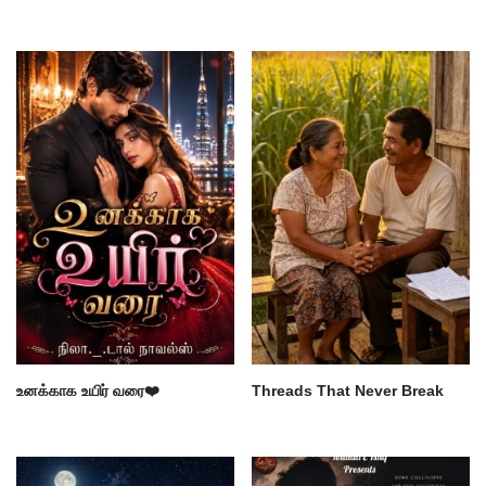
உனக்காக உயிர் வரை❤️
Threads That Never Break