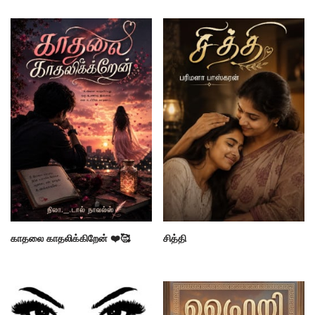
காதலை காதலிக்கிறேன் ❤️🥰
சித்தி