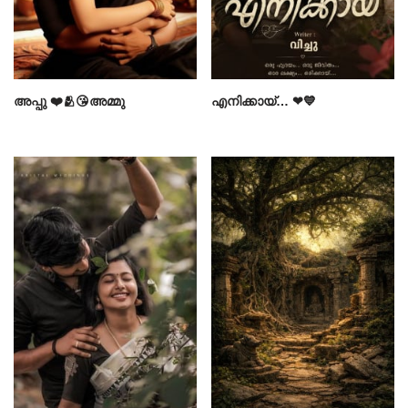
അപ്പു ❤️🫂😘അമ്മു
എനിക്കായ്… ❤💙