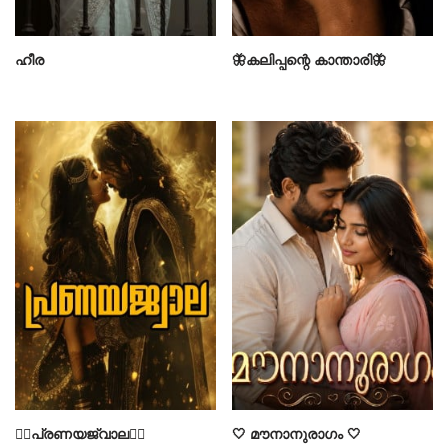
ഹീര
🦋കലിപ്പന്റെ കാന്താരി🦋
❤️‍🔥പ്രണയജ്വാല❤️‍🔥
🤍 മൗനാനുരാഗം 🤍