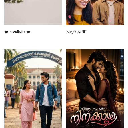
❤️ അരികെ ❤️
ഹൃദയം 💗