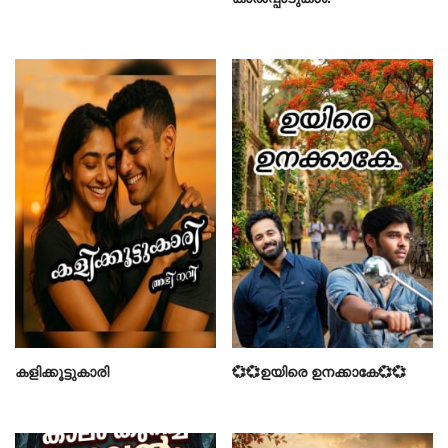
കളിക്കൂട്ടുകാരി
💞💞ഉയിരെ ഉനക്കാകേ💞💞