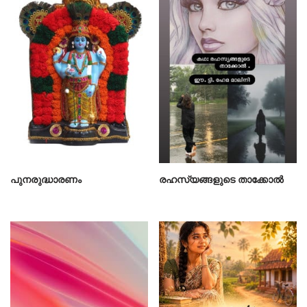
പുനരുദ്ധാരണം
രഹസ്യങ്ങളുടെ താക്കോൽ