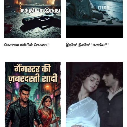
கொலையாளியின் கொலை!
இரவே! நிலவே!! கனவே!!!