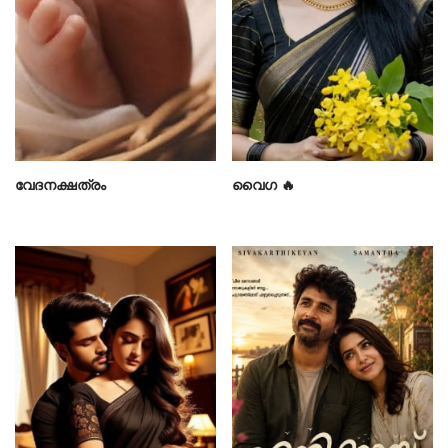
വേദനക്ഷത്രം
വൈഗ 🔥