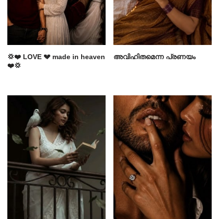
💢❤️ LOVE 💔 made in heaven
അവിഹിതമെന്ന പ്രണയം
❤️💢