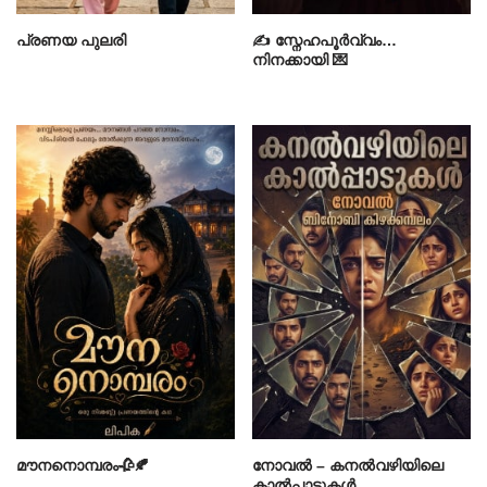
പ്രണയ പുലരി
✍️ സ്നേഹപൂർവ്വം…
നിനക്കായി 💌
മൗനനൊമ്പരം🥀🍂
നോവൽ – കനൽവഴിയിലെ
കാൽപ്പാടുകൾ.