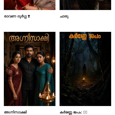
രാവണ ദുർഗ്ഗ ❣️
ചാരു
അഗ്നിസാക്ഷി
കർണ്ണേ ജപം: 👂🏾