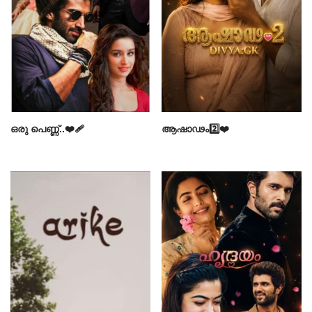
ഒരു പെണ്ണ്..❤️‍🩹
ആഷാഢം2️⃣❤️