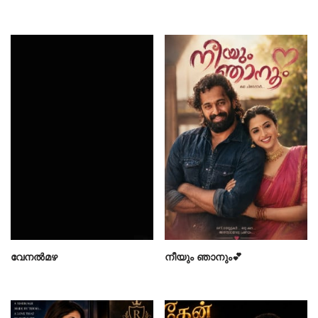
വേനൽമഴ
നീയും ഞാനും💕