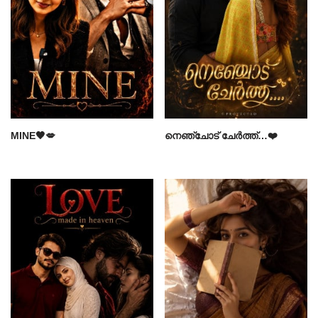
MINE🖤💋
നെഞ്ചോട് ചേർത്ത്…❤️