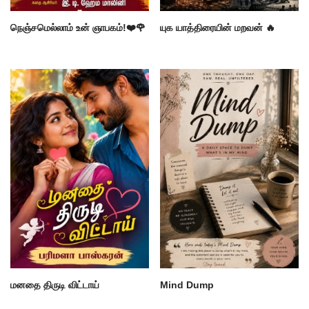
நெஞ்சமெல்லாம் உன் ஞாபகம்!❤️🌹
யுக யாத்திரையின் மறவன் 🔥
மனதை திருடி விட்டாய்
Mind Dump