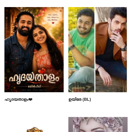
ഹൃദയതാളം❤️
ഉയിരേ (BL)