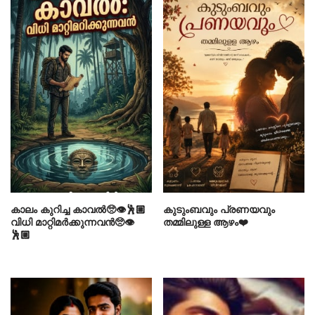
കാലം കുറിച്ച കാവൽ🥺👁️🕺🏼
കുടുംബവും പ്രണയവും
വിധി മാറ്റിമർക്കുന്നവൻ🥺👁️
തമ്മിലുള്ള ആഴം❤️
🕺🏼