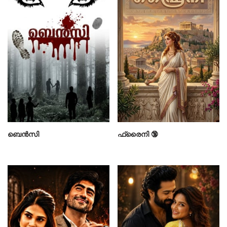
ബെൻസി
ഫ്രൈനി 🔞