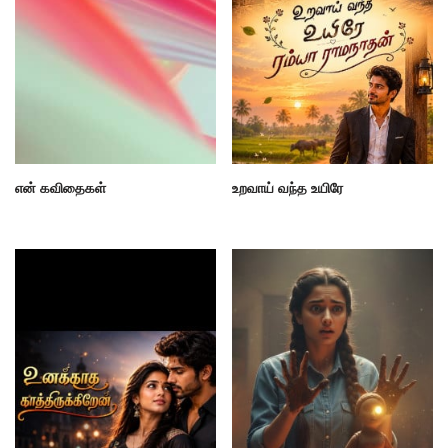
என் கவிதைகள்
உறவாய் வந்த உயிரே