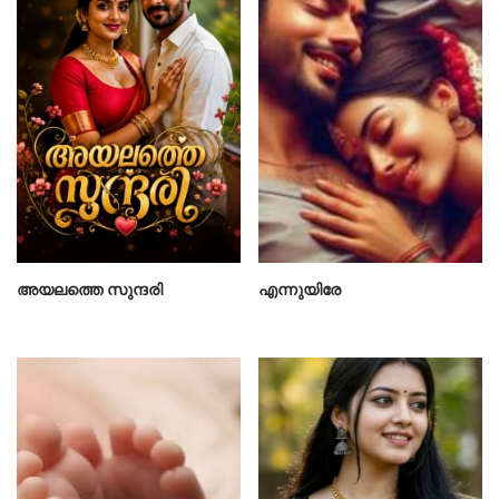
അയലത്തെ സുന്ദരി
എന്നുയിരേ