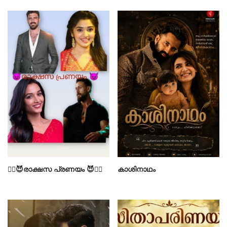
❤️‍🔥😈രാക്ഷസ പ്രണയം 😈❤️‍🔥
കാശിനാഥം